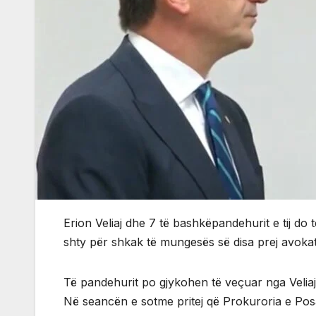
Erion Veliaj dhe 7 të bashkëpandehurit e tij d
shty për shkak të mungesës së disa prej avoka
Të pandehurit po gjykohen të veçuar nga Veliaj
Në seancën e sotme pritej që Prokuroria e Pos