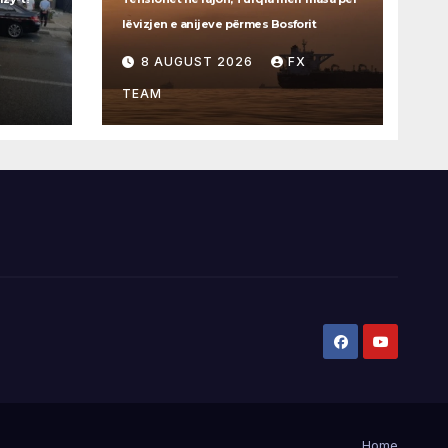
lëvizjen e anijeve përmes Bosforit
8 AUGUST 2026
FX
TEAM
Home