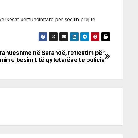
ërkesat përfundimtare për secilin prej të
apranueshme në Sarandë, reflektim për
imin e besimit të qytetarëve te policia