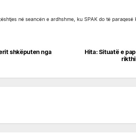
e çështjes në seancën e ardhshme, ku SPAK do të paraqesë k
erit shkëputen nga
Hita: Situatë e p
rikth