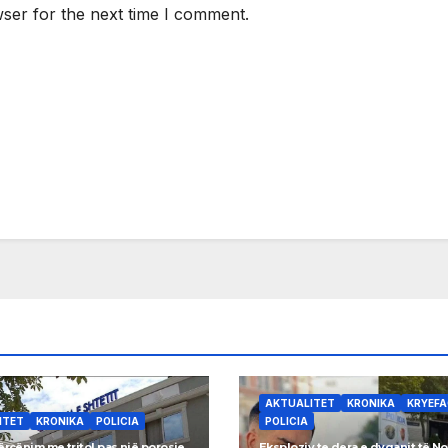
ser for the next time I comment.
AKTUALITET
KRONIKA
KRYEF
ITET
KRONIKA
POLICIA
POLICIA
ërcënim me tritol pas një porosie
Eksploziv te dera e dyqanit të No