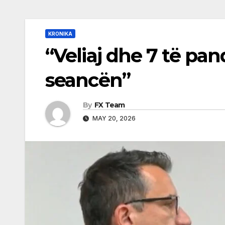
KRONIKA
“Veliaj dhe 7 të pan
seancën”
By
FX Team
MAY 20, 2026