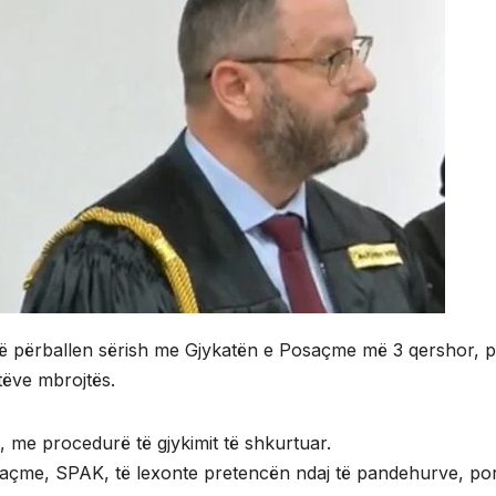
o të përballen sërish me Gjykatën e Posaçme më 3 qershor, p
tëve mbrojtës.
, me procedurë të gjykimit të shkurtuar.
açme, SPAK, të lexonte pretencën ndaj të pandehurve, por p