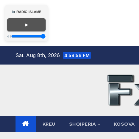
RADIO ISLAME
▶
Skip
Sat. Aug 8th, 2026
4:59:57 PM
to
content
KREU
SHQIPERIA
KOSOVA