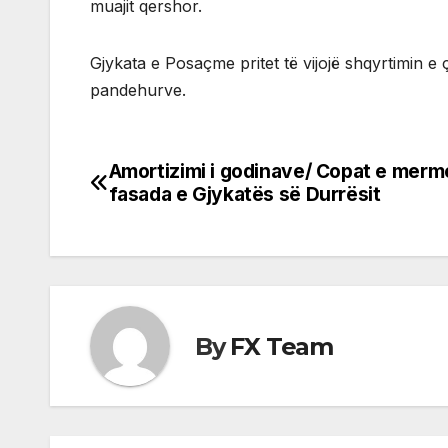
muajit qershor.
Gjykata e Posaçme pritet të vijojë shqyrtimin 
pandehurve.
Amortizimi i godinave/ Copat e merm
Post
fasada e Gjykatës së Durrësit
navigation
By
FX Team