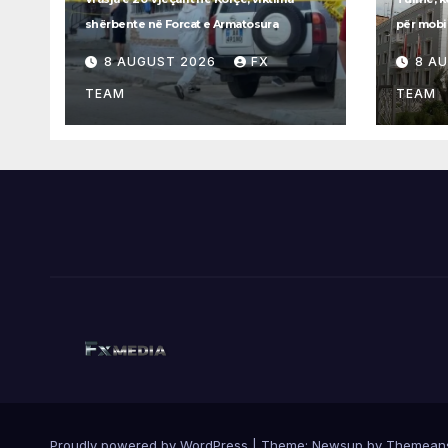
shërbente në Forcat e Armatosura
për mobi
8 AUGUST 2026
FX
8 A
TEAM
TEAM
Proudly powered by WordPress
|
Theme:
Newsup
by
Themean