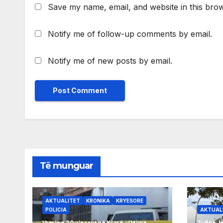
Save my name, email, and website in this brow
Notify me of follow-up comments by email.
Notify me of new posts by email.
Të munguar
AKTUALITET
KRONIKA
KRYESORE
POLICIA
AKTUAL
Vrasja e 20-vjeçarit në Korçë, viktima
Tufinë, k