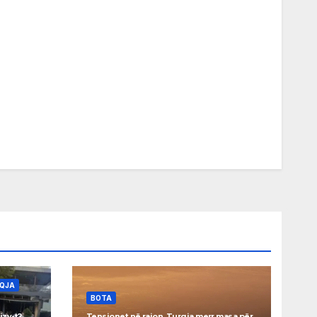
AQJA
BOTA
izy-t?
Tensionet në rajon, Turqia merr masa për