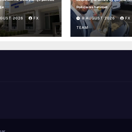
lje
Policia nis hetimet
UGUST 2026
FX
8 AUGUST 2026
FX
TEAM
sar
.