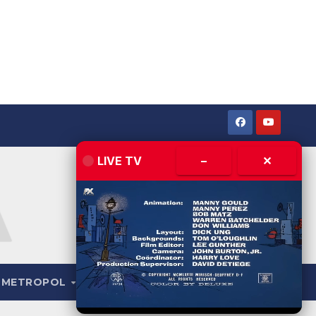
LIVE TV
–
✕
METROPOL
LIVE