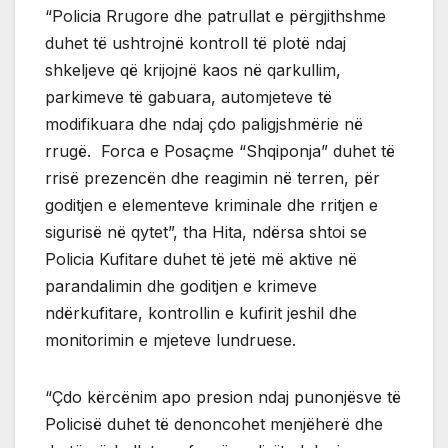
“Policia Rrugore dhe patrullat e përgjithshme
duhet të ushtrojnë kontroll të plotë ndaj
shkeljeve që krijojnë kaos në qarkullim,
parkimeve të gabuara, automjeteve të
modifikuara dhe ndaj çdo paligjshmërie në
rrugë. Forca e Posaçme “Shqiponja” duhet të
rrisë prezencën dhe reagimin në terren, për
goditjen e elementeve kriminale dhe rritjen e
sigurisë në qytet”, tha Hita, ndërsa shtoi se
Policia Kufitare duhet të jetë më aktive në
parandalimin dhe goditjen e krimeve
ndërkufitare, kontrollin e kufirit jeshil dhe
monitorimin e mjeteve lundruese.
“Çdo kërcënim apo presion ndaj punonjësve të
Policisë duhet të denoncohet menjëherë dhe