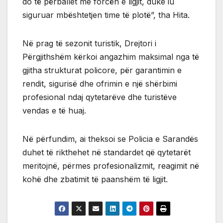
do të përballet me forcën e ligjit, duke iu
siguruar mbështetjen time të plotë”, tha Hita.
Në prag të sezonit turistik, Drejtori i
Përgjithshëm kërkoi angazhim maksimal nga të
gjitha strukturat policore, për garantimin e
rendit, sigurisë dhe ofrimin e një shërbimi
profesional ndaj qytetarëve dhe turistëve
vendas e të huaj.
Në përfundim, ai theksoi se Policia e Sarandës
duhet të rikthehet në standardet që qytetarët
meritojnë, përmes profesionalizmit, reagimit në
kohë dhe zbatimit të paanshëm të ligjit.