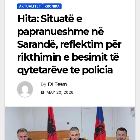
AKTUALITET
KRONIKA
Hita: Situatë e
papranueshme në
Sarandë, reflektim për
rikthimin e besimit të
qytetarëve te policia
By
FX Team
MAY 20, 2026