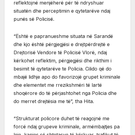
reflektojnë menjëherë për të ndryshuar
situatën dhe perceptimin e qytetarëve ndaj
punës së Policisë.
“Është e papranueshme situata në Sarandë
dhe kjo është përgjegjësi e drejtpërdrejtë e
Drejtorisë Vendore të Policisë Vlorë, ndaj
kërkohet reflektim, përgjegjësi dhe rikthim i
besimit të qytetarëve te Policia. Cilido që do
mbajë lidhje apo do favorizojë grupet kriminale
dhe elementet me rrezikshmëri të lartë
shoqërore do të përjashtohet nga Policia dhe
do merret drejtësia me të”, tha Hita.
“Strukturat policore duhet të reagojnë me
forcë ndaj grupeve kriminale, armëmbajtjes pa
leje, kapjes së shtetasve të kërkuar, trafikut të