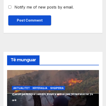
Notify me of new posts by email.
Të munguar
AKTUALITET
KRYEFAQJA
SHQIPERIA
Zjarret përfshijnë vendin, 8 vatra aktive pas 30 rasteve në 24
orë