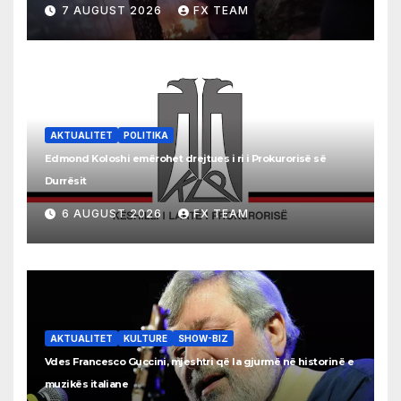
7 AUGUST 2026
FX TEAM
AKTUALITET
POLITIKA
Edmond Koloshi emërohet drejtues i ri i Prokurorisë së
Durrësit
6 AUGUST 2026
FX TEAM
AKTUALITET
KULTURE
SHOW-BIZ
Vdes Francesco Guccini, mjeshtri që la gjurmë në historinë e
muzikës italiane