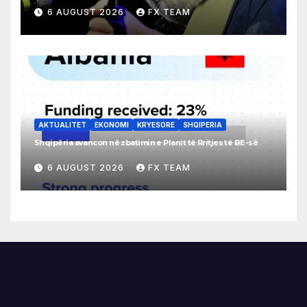
6 AUGUST 2026
FX TEAM
AKTUALITET
EKONOMI
KRYESORE
SHQIPERIA
Shqipëria avancon në zbatimin e Planit të Rritjes të BE-së
6 AUGUST 2026
FX TEAM