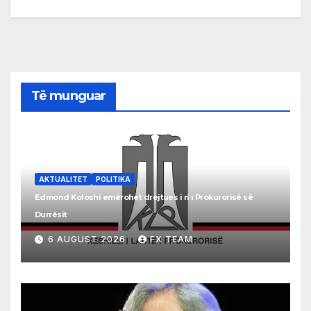
Të munguar
AKTUALITET
POLITIKA
Edmond Koloshi emërohet drejtues i ri i Prokurorisë së
Durrësit
6 AUGUST 2026
FX TEAM