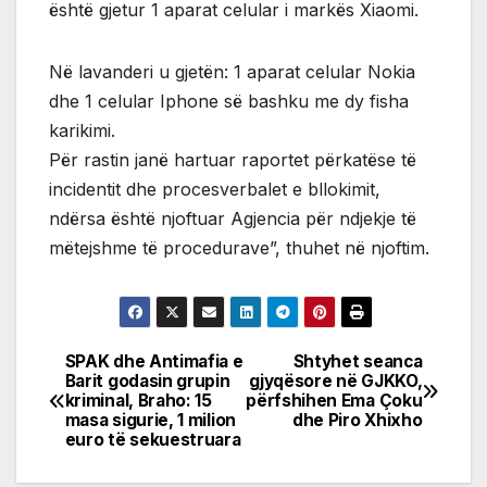
është gjetur 1 aparat celular i markës Xiaomi.
Në lavanderi u gjetën: 1 aparat celular Nokia
dhe 1 celular Iphone së bashku me dy fisha
karikimi.
Për rastin janë hartuar raportet përkatëse të
incidentit dhe procesverbalet e bllokimit,
ndërsa është njoftuar Agjencia për ndjekje të
mëtejshme të procedurave”, thuhet në njoftim.
SPAK dhe Antimafia e
Shtyhet seanca
Post
Barit godasin grupin
gjyqësore në GJKKO,
kriminal, Braho: 15
përfshihen Ema Çoku
navigation
masa sigurie, 1 milion
dhe Piro Xhixho
euro të sekuestruara