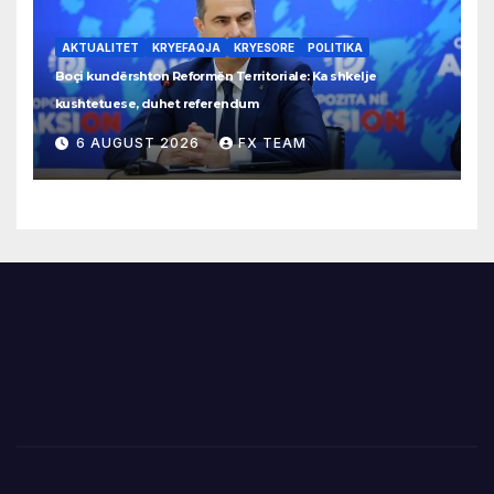
AKTUALITET
KRYEFAQJA
KRYESORE
POLITIKA
Boçi kundërshton Reformën Territoriale: Ka shkelje
kushtetuese, duhet referendum
6 AUGUST 2026
FX TEAM