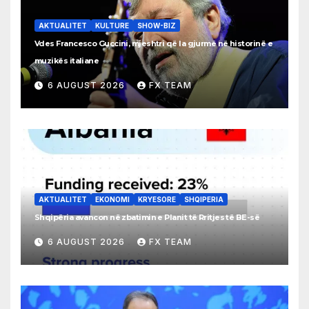
AKTUALITET
KULTURE
SHOW-BIZ
Vdes Francesco Guccini, mjeshtri që la gjurmë në historinë e
muzikës italiane
6 AUGUST 2026
FX TEAM
AKTUALITET
EKONOMI
KRYESORE
SHQIPERIA
Shqipëria avancon në zbatimin e Planit të Rritjes të BE-së
6 AUGUST 2026
FX TEAM