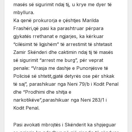
masës së sigurimit ndaj tij, u krye me dyer të
mbyllura.
Ka qenë prokurorja e çështjes Marilda
Frashëri,që pasi ka parashtruar përpara
gjykatës rrethanat e ngjarjes, ka kërkuar
“cilësimit të ligjshëm” të arrestimit të shtetasit
Zamir Skënderi dhe caktimin ndaj tij të masës
së sigurimit “arrest me burg”, për veprat
penale: “Vrasja me dashje e Punonjësve të
Policisë së shtetit,gjatë detyrës ose për shkak
të saj”, parashikuar nga Neni 79/b i Kodit Penal
dhe “Prodhimi dhe shitja e
narkotikëve”,parashikuar nga Neni 283/1 i
Kodit Penal.
Pasi avokati mbrojtës i Skënderit ka shpjeguar