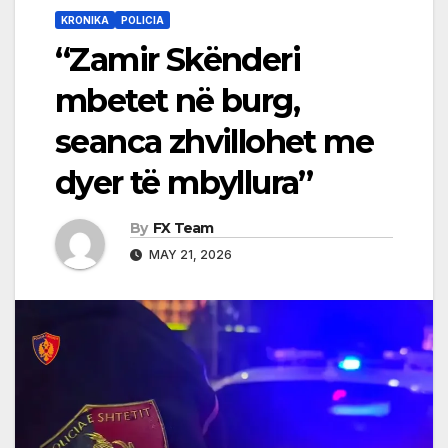
KRONIKA
POLICIA
“Zamir Skënderi
mbetet në burg,
seanca zhvillohet me
dyer të mbyllura”
By
FX Team
MAY 21, 2026