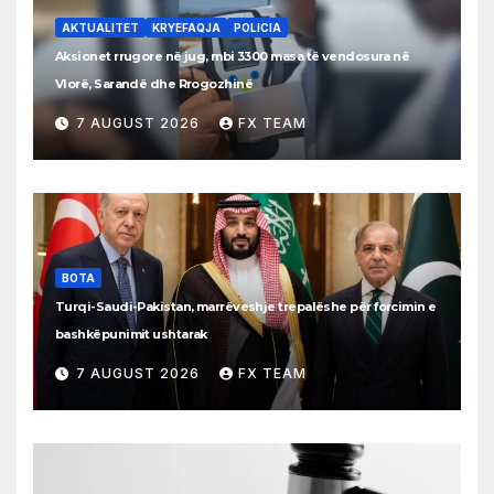
AKTUALITET
KRYEFAQJA
POLICIA
Aksionet rrugore në jug, mbi 3300 masa të vendosura në
Vlorë, Sarandë dhe Rrogozhinë
7 AUGUST 2026
FX TEAM
BOTA
Turqi-Saudi-Pakistan, marrëveshje trepalëshe për forcimin e
bashkëpunimit ushtarak
7 AUGUST 2026
FX TEAM