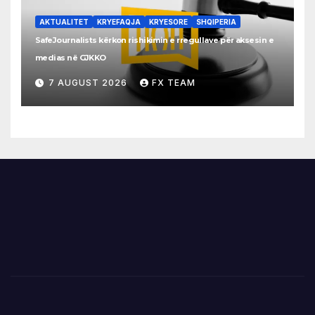
AKTUALITET
KRYEFAQJA
KRYESORE
SHQIPERIA
SafeJournalists kërkon rishikimin e rregullave për aksesin e
medias në GJKKO
7 AUGUST 2026
FX TEAM