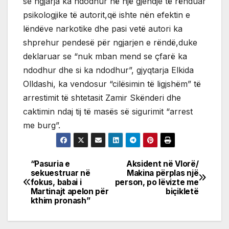
se ngjarja ka ndodhur në një gjendje të rënduar
psikologjike të autorit,që ishte nën efektin e
lëndëve narkotike dhe pasi vetë autori ka
shprehur pendesë për ngjarjen e rëndë,duke
deklaruar se “nuk mban mend se çfarë ka
ndodhur dhe si ka ndodhur”, gjyqtarja Elkida
Olldashi, ka vendosur “cilësimin të ligjshëm” të
arrestimit të shtetasit Zamir Skënderi dhe
caktimin ndaj tij të masës së sigurimit “arrest
me burg”.
“Pasuria e
Aksident në Vlorë/
Post
sekuestruar në
Makina përplas një
fokus, babai i
person, po lëvizte me
navigation
Martinajt apelon për
biçikletë
kthim pronash”