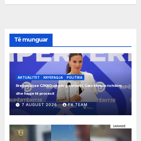
Të munguar
AKTUALITET
KRYEFAQJA
POLITIKA
Rregullorja e GJKKO-së për gazetarët, Garo kërkon rishikim
dhe hapje të procesit
7 AUGUST 2026
FX TEAM