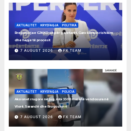
AKTUALITET
KRYEFAQJA
POLITIKA
Rregullorja e GJKKO-së për gazetarët, Garo kërkon rishikim
dhe hapje të procesit
7 AUGUST 2026
FX TEAM
AKTUALITET
KRYEFAQJA
POLICIA
Aksionet rrugore në jug, mbi 3300 masa të vendosura në
Vlorë, Sarandë dhe Rrogozhinë
7 AUGUST 2026
FX TEAM