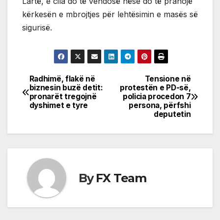
Lartë, e cila do të vendosë nëse do të pranojë
kërkesën e mbrojtjes për lehtësimin e masës së
sigurisë.
Radhimë, flakë në
Tensione në
Post
biznesin buzë detit:
protestën e PD-së,
pronarët tregojnë
policia procedon 7
navigation
dyshimet e tyre
persona, përfshi
deputetin
By
FX Team