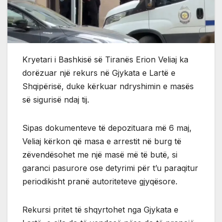
Kryetari i Bashkisë së Tiranës Erion Veliaj ka
dorëzuar një rekurs në Gjykata e Lartë e
Shqipërisë, duke kërkuar ndryshimin e masës
së sigurisë ndaj tij.
Sipas dokumenteve të depozituara më 6 maj,
Veliaj kërkon që masa e arrestit në burg të
zëvendësohet me një masë më të butë, si
garanci pasurore ose detyrimi për t’u paraqitur
periodikisht pranë autoriteteve gjyqësore.
Rekursi pritet të shqyrtohet nga Gjykata e