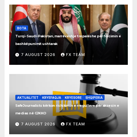
BOTA
Turqi-Saudi-Pakistan, marrëveshje trepalëshe për forcimin e
bashkëpunimit ushtarak
7 AUGUST 2026
FX TEAM
AKTUALITET
KRYEFAQJA
KRYESORE
SHQIPERIA
SafeJournalists kërkon rishikimin e rregullave për aksesin e
medias në GJKKO
7 AUGUST 2026
FX TEAM