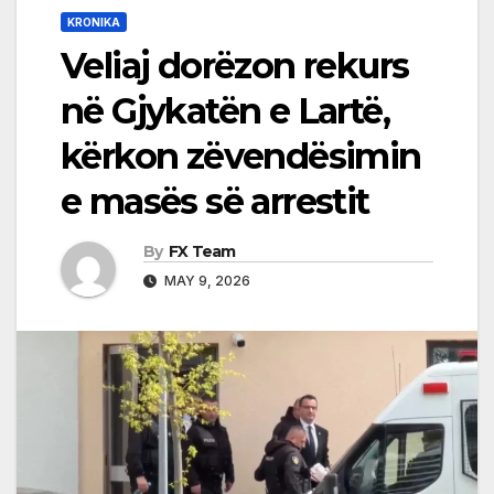
KRONIKA
Veliaj dorëzon rekurs
në Gjykatën e Lartë,
kërkon zëvendësimin
e masës së arrestit
By
FX Team
MAY 9, 2026