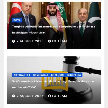
BOTA
Turqi-Saudi-Pakistan, marrëveshje trepalëshe për forcimin e
bashkëpunimit ushtarak
7 AUGUST 2026
FX TEAM
AKTUALITET
KRYEFAQJA
KRYESORE
SHQIPERIA
SafeJournalists kërkon rishikimin e rregullave për aksesin e
medias në GJKKO
7 AUGUST 2026
FX TEAM