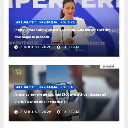
AKTUALITET
KRYEFAQJA
POLITIKA
Rregullorja e GJKKO-së për gazetarët, Garo kërkon rishikim
dhe hapje të procesit
7 AUGUST 2026
FX TEAM
AKTUALITET
KRYEFAQJA
POLICIA
Aksionet rrugore në jug, mbi 3300 masa të vendosura në
Vlorë, Sarandë dhe Rrogozhinë
7 AUGUST 2026
FX TEAM