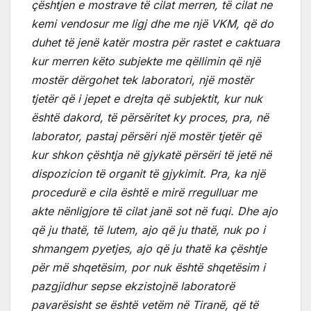
çështjen e mostrave të cilat merren, të cilat ne
kemi vendosur me ligj dhe me një VKM, që do
duhet të jenë katër mostra për rastet e caktuara
kur merren këto subjekte me qëllimin që një
mostër dërgohet tek laboratori, një mostër
tjetër që i jepet e drejta që subjektit, kur nuk
është dakord, të përsëritet ky proces, pra, në
laborator, pastaj përsëri një mostër tjetër që
kur shkon çështja në gjykatë përsëri të jetë në
dispozicion të organit të gjykimit. Pra, ka një
procedurë e cila është e mirë rregulluar me
akte nënligjore të cilat janë sot në fuqi. Dhe ajo
që ju thatë, të lutem, ajo që ju thatë, nuk po i
shmangem pyetjes, ajo që ju thatë ka çështje
për më shqetësim, por nuk është shqetësim i
pazgjidhur sepse ekzistojnë laboratorë
pavarësisht se është vetëm në Tiranë, që të