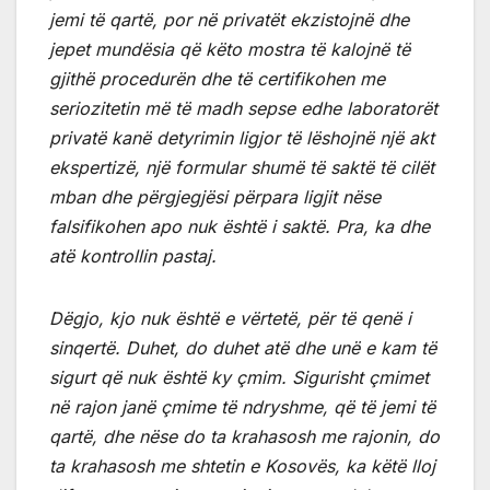
jemi të qartë, por në privatët ekzistojnë dhe
jepet mundësia që këto mostra të kalojnë të
gjithë procedurën dhe të certifikohen me
seriozitetin më të madh sepse edhe laboratorët
privatë kanë detyrimin ligjor të lëshojnë një akt
ekspertizë, një formular shumë të saktë të cilët
mban dhe përgjegjësi përpara ligjit nëse
falsifikohen apo nuk është i saktë. Pra, ka dhe
atë kontrollin pastaj.
Dëgjo, kjo nuk është e vërtetë, për të qenë i
sinqertë. Duhet, do duhet atë dhe unë e kam të
sigurt që nuk është ky çmim. Sigurisht çmimet
në rajon janë çmime të ndryshme, që të jemi të
qartë, dhe nëse do ta krahasosh me rajonin, do
ta krahasosh me shtetin e Kosovës, ka këtë lloj