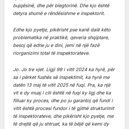
bujqësinë, dhe për blegtorinë. Dhe kjo është
detyra shumë e rëndësishme e inspektorit.
Edhe kjo pyetje, pikërisht pse kanë dalë këto
problematika në praktikë, qeveria shqiptare,
besoj që edhe ju e dini, jemi në një fazë
riorganizimi total të inspektorateve.
Jo. Jo tre vjet. Ligji 99 i vitit 2024 ka hyrë, për
sa i përket fushës së inspektimit, ka hyrë me
datën 13 maj të vitit 2025 në fuqi. Pra, ka një
vit e dy muaj i cili është në fuqi ky ligj dhe ka
filluar ky proces, dhe po ju garantoj që fundi i
vitit është procesi fundor i të gjithë strukturimit
të inspektorateve, dhe pikërisht kjo pyetje, me
të drejtë që ju shtruat, ka të bëjë që kemi dy