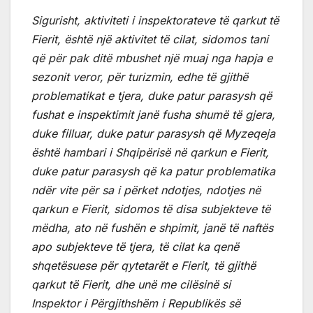
Sigurisht, aktiviteti i inspektorateve të qarkut të
Fierit, është një aktivitet të cilat, sidomos tani
që për pak ditë mbushet një muaj nga hapja e
sezonit veror, për turizmin, edhe të gjithë
problematikat e tjera, duke patur parasysh që
fushat e inspektimit janë fusha shumë të gjera,
duke filluar, duke patur parasysh që Myzeqeja
është hambari i Shqipërisë në qarkun e Fierit,
duke patur parasysh që ka patur problematika
ndër vite për sa i përket ndotjes, ndotjes në
qarkun e Fierit, sidomos të disa subjekteve të
mëdha, ato në fushën e shpimit, janë të naftës
apo subjekteve të tjera, të cilat ka qenë
shqetësuese për qytetarët e Fierit, të gjithë
qarkut të Fierit, dhe unë me cilësinë si
Inspektor i Përgjithshëm i Republikës së