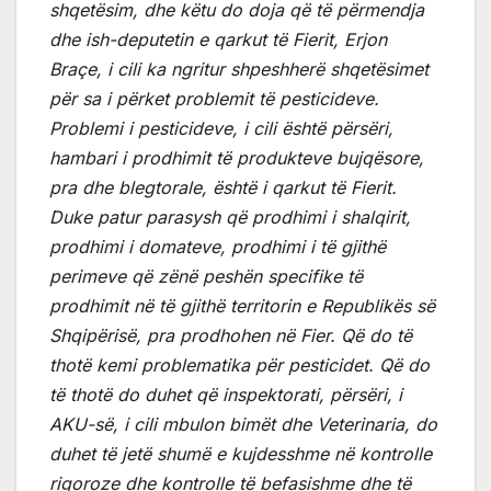
shqetësim, dhe këtu do doja që të përmendja
dhe ish-deputetin e qarkut të Fierit, Erjon
Braçe, i cili ka ngritur shpeshherë shqetësimet
për sa i përket problemit të pesticideve.
Problemi i pesticideve, i cili është përsëri,
hambari i prodhimit të produkteve bujqësore,
pra dhe blegtorale, është i qarkut të Fierit.
Duke patur parasysh që prodhimi i shalqirit,
prodhimi i domateve, prodhimi i të gjithë
perimeve që zënë peshën specifike të
prodhimit në të gjithë territorin e Republikës së
Shqipërisë, pra prodhohen në Fier. Që do të
thotë kemi problematika për pesticidet. Që do
të thotë do duhet që inspektorati, përsëri, i
AKU-së, i cili mbulon bimët dhe Veterinaria, do
duhet të jetë shumë e kujdesshme në kontrolle
rigoroze dhe kontrolle të befasishme dhe të