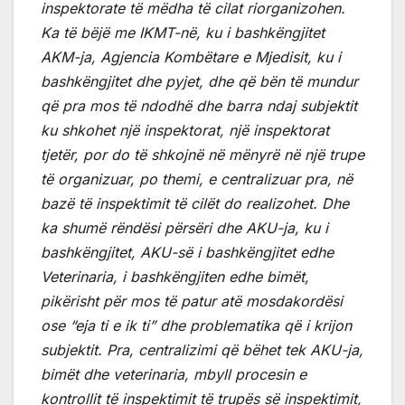
inspektorate të mëdha të cilat riorganizohen.
Ka të bëjë me IKMT-në, ku i bashkëngjitet
AKM-ja, Agjencia Kombëtare e Mjedisit, ku i
bashkëngjitet dhe pyjet, dhe që bën të mundur
që pra mos të ndodhë dhe barra ndaj subjektit
ku shkohet një inspektorat, një inspektorat
tjetër, por do të shkojnë në mënyrë në një trupe
të organizuar, po themi, e centralizuar pra, në
bazë të inspektimit të cilët do realizohet. Dhe
ka shumë rëndësi përsëri dhe AKU-ja, ku i
bashkëngjitet, AKU-së i bashkëngjitet edhe
Veterinaria, i bashkëngjiten edhe bimët,
pikërisht për mos të patur atë mosdakordësi
ose “eja ti e ik ti” dhe problematika që i krijon
subjektit. Pra, centralizimi që bëhet tek AKU-ja,
bimët dhe veterinaria, mbyll procesin e
kontrollit të inspektimit të trupës së inspektimit,