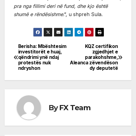
pra nga fillimi deri në fund, dhe kjo është
shumë e rëndësishme
.”, u shpreh Sula.
Berisha: Mbështesim
KQZ certifikon
Post
investitorët e huaj,
zgjedhjet e
qëndrimi ynë ndaj
parakohshme,
navigation
protestës nuk
Aleanca zëvendëson
ndryshon
dy deputetë
By
FX Team