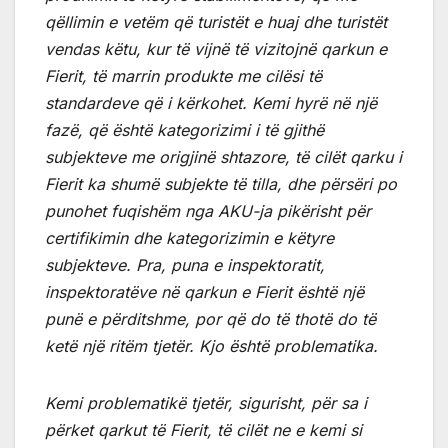
qëllimin e vetëm që turistët e huaj dhe turistët
vendas këtu, kur të vijnë të vizitojnë qarkun e
Fierit, të marrin produkte me cilësi të
standardeve që i kërkohet. Kemi hyrë në një
fazë, që është kategorizimi i të gjithë
subjekteve me origjinë shtazore, të cilët qarku i
Fierit ka shumë subjekte të tilla, dhe përsëri po
punohet fuqishëm nga AKU-ja pikërisht për
certifikimin dhe kategorizimin e këtyre
subjekteve. Pra, puna e inspektoratit,
inspektoratëve në qarkun e Fierit është një
punë e përditshme, por që do të thotë do të
ketë një ritëm tjetër. Kjo është problematika.
Kemi problematikë tjetër, sigurisht, për sa i
përket qarkut të Fierit, të cilët ne e kemi si