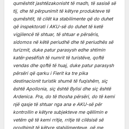
qumështit jashtëzakonisht të madh, të sasisë së
tij, dhe të përpunimit të këtyre produkteve të
qumështit, të cilët ka stabilimente që do duhet
që inspektorati i AKU-së do duhet të ketë
vigjilencë të shtuar, të shtuar e përsëris,
sidomos në këtë periudhë dhe të periudhës së
turizmit, duke patur parasysh edhe shtimin
katër-pesëfish të numrit të turistëve, qoftë
vendas dhe qoftë të huaj, duke patur parasysh
përsëri që qarku i Fierit ka tre pika
destinacionit turistik shumë të fuqishëm, siç
është Apollonia, siç është Bylisi dhe siç është
Ardenica. Pra, do të thosha përsëri, do të kemi
një qasje të shtuar nga ana e AKU-së për
kontrollin e këtyre subjekteve me qëllimin e
vetëm që të kemi rritje, rritje të cilësisë së
prodhimit të këtyre stabilimenteve, që me