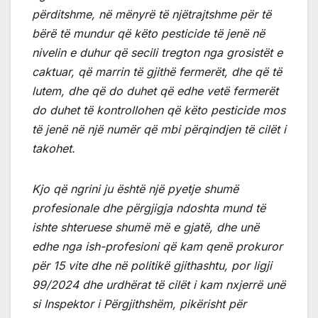
përditshme, në mënyrë të njëtrajtshme për të
bërë të mundur që këto pesticide të jenë në
nivelin e duhur që secili tregton nga grosistët e
caktuar, që marrin të gjithë fermerët, dhe që të
lutem, dhe që do duhet që edhe vetë fermerët
do duhet të kontrollohen që këto pesticide mos
të jenë në një numër që mbi përqindjen të cilët i
takohet.
Kjo që ngrini ju është një pyetje shumë
profesionale dhe përgjigja ndoshta mund të
ishte shteruese shumë më e gjatë, dhe unë
edhe nga ish-profesioni që kam qenë prokuror
për 15 vite dhe në politikë gjithashtu, por ligji
99/2024 dhe urdhërat të cilët i kam nxjerrë unë
si Inspektor i Përgjithshëm, pikërisht për