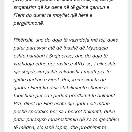
shqetësim që ka qenë në të gjithë qarkun e
Fierit do duhet të mbyllet një herë e
përgjithmonë.
Pikërisht, unë do doja të vazhdoja më tej, duke
patur parasysh atë që thashë që Myzeqeja
është hambari i Shqipërisë, dhe do doja të
vazhdoja edhe për rastin e AKU-së, i cili është
një shqetësim jashtëzakonisht i madh për të
gjithë qarkun e Fierit. Pra, kemi situata që
qarku i Fierit ka disa stabilimente shumë të
fuqishme për sa i përket prodhimit të bulmetit.
Pra, dihet që Fieri është një qark i cili mban
peshë specifike për sa i përket bulmetit, duke
patur parasysh mbarështimin që ka të gjedhëve
të mëdha, siç janë lopët, dhe prodhimit të