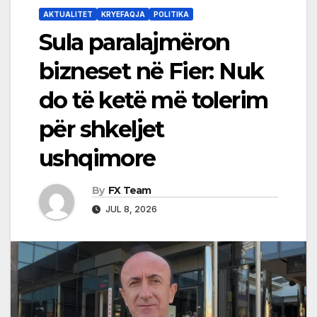
AKTUALITET
KRYEFAQJA
POLITIKA
Sula paralajmëron
bizneset në Fier: Nuk
do të ketë më tolerim
për shkeljet
ushqimore
By
FX Team
JUL 8, 2026