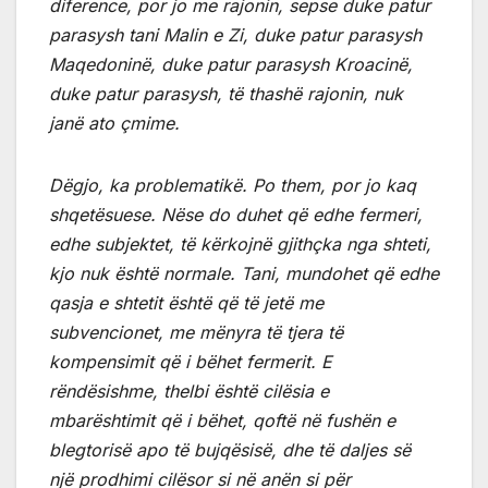
diference, por jo me rajonin, sepse duke patur
parasysh tani Malin e Zi, duke patur parasysh
Maqedoninë, duke patur parasysh Kroacinë,
duke patur parasysh, të thashë rajonin, nuk
janë ato çmime.
Dëgjo, ka problematikë. Po them, por jo kaq
shqetësuese. Nëse do duhet që edhe fermeri,
edhe subjektet, të kërkojnë gjithçka nga shteti,
kjo nuk është normale. Tani, mundohet që edhe
qasja e shtetit është që të jetë me
subvencionet, me mënyra të tjera të
kompensimit që i bëhet fermerit. E
rëndësishme, thelbi është cilësia e
mbarështimit që i bëhet, qoftë në fushën e
blegtorisë apo të bujqësisë, dhe të daljes së
një prodhimi cilësor si në anën si për