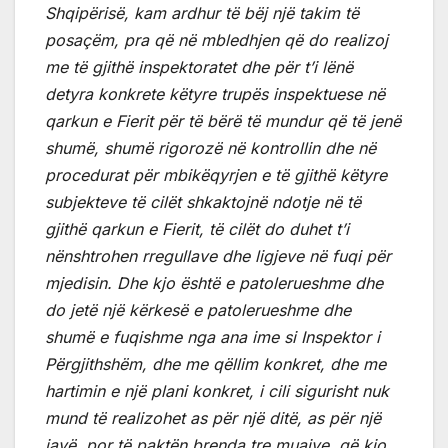
Shqipërisë, kam ardhur të bëj një takim të
posaçëm, pra që në mbledhjen që do realizoj
me të gjithë inspektoratet dhe për t’i lënë
detyra konkrete këtyre trupës inspektuese në
qarkun e Fierit për të bërë të mundur që të jenë
shumë, shumë rigorozë në kontrollin dhe në
procedurat për mbikëqyrjen e të gjithë këtyre
subjekteve të cilët shkaktojnë ndotje në të
gjithë qarkun e Fierit, të cilët do duhet t’i
nënshtrohen rregullave dhe ligjeve në fuqi për
mjedisin. Dhe kjo është e patolerueshme dhe
do jetë një kërkesë e patolerueshme dhe
shumë e fuqishme nga ana ime si Inspektor i
Përgjithshëm, dhe me qëllim konkret, dhe me
hartimin e një plani konkret, i cili sigurisht nuk
mund të realizohet as për një ditë, as për një
javë, por të paktën brenda tre muajve, që kjo