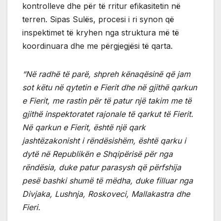
kontrolleve dhe për të rritur efikasitetin në
terren. Sipas Sulës, procesi i ri synon që
inspektimet të kryhen nga struktura më të
koordinuara dhe me përgjegjësi të qarta.
“Në radhë të parë, shpreh kënaqësinë që jam
sot këtu në qytetin e Fierit dhe në gjithë qarkun
e Fierit, me rastin për të patur një takim me të
gjithë inspektoratet rajonale të qarkut të Fierit.
Në qarkun e Fierit, është një qark
jashtëzakonisht i rëndësishëm, është qarku i
dytë në Republikën e Shqipërisë për nga
rëndësia, duke patur parasysh që përfshija
pesë bashki shumë të mëdha, duke filluar nga
Divjaka, Lushnja, Roskoveci, Mallakastra dhe
Fieri.