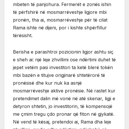
mbeten të panjohura. Fermerët e zonës ishin
të përfshirë në mosmarrëveshje ligjore mbi
pronën, tha ai, mosmarrëveshje për të cilat
Rama ishte në dijeni, por i kishte shpërfillur
tërësisht.
Berisha e parashtroi pozicionin ligjor ashtu siç
e sheh ai: një leje zhvillimi ose ndërtimi duhet të
jepet vetëm pasi investitori ta ketë blerë tokën
mbi bazën e titujve origjinarë shtetërorë të
pronësisë dhe kur nuk ka asnjë
mosmarrëveshje aktive pronësie. Në rastet kur
pretendimet dalin më vonë në atë skenar, ligji e
detyron shtetin, jo investitorin, të kompensojë
me çmim tregu çdo pronar që fiton në gjykatë.
Në vend të kësaj, pretendoi ai, Rama dha leje