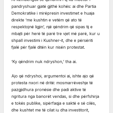
pandryshuar gjatë gjithë kohës: ai dhe Partia
Demokratike i mirëpresin investimet e huaja
direkte ‘me kushtin e vetëm që ato të
respektojnë ligjin’, një qëndrim që sipas tij e
mbajti për herë të parë tre vjet më parë, kur u
shpall investimi i Kushner-it, dhe e përsëriti
fjalë për fjalë ditën kur nisën protestat.
‘Ky qëndrim nuk ndryshon,’ tha ai.
Ajo që ndryshoi, argumentoi ai, ishte ajo që
protesta nxori në dritë: mosmarrëveshje të
pazgjidhura pronësie dhe padi aktive të
ngritura nga banorët vendas, si dhe përfshirja
e tokës publike, sipërfaqja e saktë e së cilës,
dhe kushtet me të cilat iu dha investitorit,