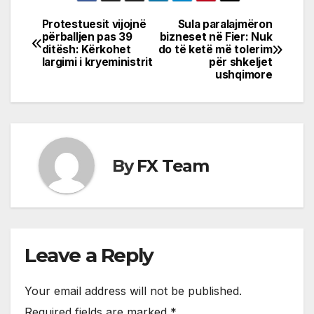
Protestuesit vijojnë
Sula paralajmëron
Post
përballjen pas 39
bizneset në Fier: Nuk
ditësh: Kërkohet
do të ketë më tolerim
navigation
largimi i kryeministrit
për shkeljet
ushqimore
By
FX Team
Leave a Reply
Your email address will not be published.
Required fields are marked
*