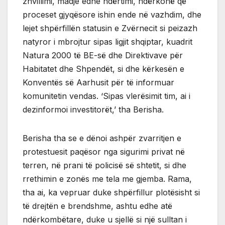
zhvillimi, madje edhe ndërtimi, ndërkohë që
proceset gjyqësore ishin ende në vazhdim, dhe
lejet shpërfillën statusin e Zvërnecit si peizazh
natyror i mbrojtur sipas ligjit shqiptar, kuadrit
Natura 2000 të BE-së dhe Direktivave për
Habitatet dhe Shpendët, si dhe kërkesën e
Konventës së Aarhusit për të informuar
komunitetin vendas. ‘Sipas vlerësimit tim, ai i
dezinformoi investitorët,’ tha Berisha.
Berisha tha se e dënoi ashpër zvarritjen e
protestuesit paqësor nga sigurimi privat në
terren, në prani të policisë së shtetit, si dhe
rrethimin e zonës me tela me gjemba. Rama,
tha ai, ka vepruar duke shpërfillur plotësisht si
të drejtën e brendshme, ashtu edhe atë
ndërkombëtare, duke u sjellë si një sulltan i