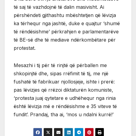
të saj të vazhdojnë të dalin masivisht. Ai
përshëndeti gjithashtu mbështetjen që lëvizja
ka tërhequr nga jashtë, duke e quajtur ‘shumë
të rëndësishme’ përkrahjen e parlamentarëve
të BE-së dhe të mediave ndërkombëtare për
protestat.
Mesazhi i tij për të rinjtë që përballen me
shkopinjtë dhe, sipas rrëfimit të tij, me një
fushatë të fabrikuar njollosjeje, ishte i prerë:
pas lëvizjes që rrëzoi diktaturën komuniste,
‘protesta juaj qytetare e udhëhequr nga rinia
është lëvizja më e rëndësishme e 35 viteve të
fundit’. Prandaj, tha ai, ‘mos u ndalni kurrë!’