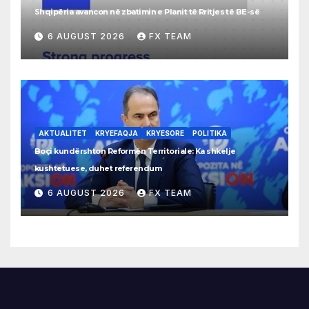
Shqipëria avancon në zbatimin e Planit të Rritjes të BE-së
6 AUGUST 2026
FX TEAM
AKTUALITET
KRYEFAQJA
KRYESORE
POLITIKA
Boçi kundërshton Reformën Territoriale: Ka shkelje
kushtetuese, duhet referendum
6 AUGUST 2026
FX TEAM