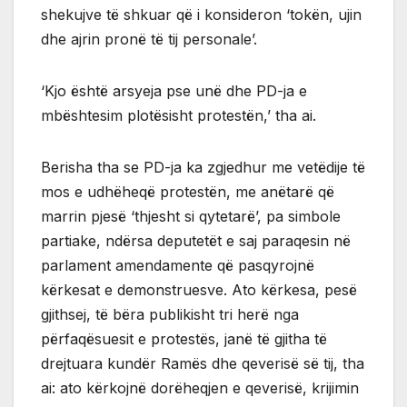
shekujve të shkuar që i konsideron ‘tokën, ujin
dhe ajrin pronë të tij personale’.
‘Kjo është arsyeja pse unë dhe PD-ja e
mbështesim plotësisht protestën,’ tha ai.
Berisha tha se PD-ja ka zgjedhur me vetëdije të
mos e udhëheqë protestën, me anëtarë që
marrin pjesë ‘thjesht si qytetarë’, pa simbole
partiake, ndërsa deputetët e saj paraqesin në
parlament amendamente që pasqyrojnë
kërkesat e demonstruesve. Ato kërkesa, pesë
gjithsej, të bëra publikisht tri herë nga
përfaqësuesit e protestës, janë të gjitha të
drejtuara kundër Ramës dhe qeverisë së tij, tha
ai: ato kërkojnë dorëheqjen e qeverisë, krijimin