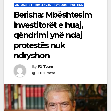
AKTUALITET
KRYEFAQJA
KRYESORE
POLITIKA
Berisha: Mbështesim
investitorët e huaj,
qëndrimi ynë ndaj
protestës nuk
ndryshon
By
FX Team
JUL 8, 2026