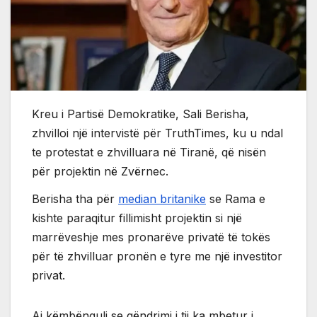
Kreu i Partisë Demokratike, Sali Berisha,
zhvilloi një intervistë për TruthTimes, ku u ndal
te protestat e zhvilluara në Tiranë, që nisën
për projektin në Zvërnec.
Berisha tha për
median britanike
se Rama e
kishte paraqitur fillimisht projektin si një
marrëveshje mes pronarëve privatë të tokës
për të zhvilluar pronën e tyre me një investitor
privat.
Ai këmbënguli se qëndrimi i tij ka mbetur i