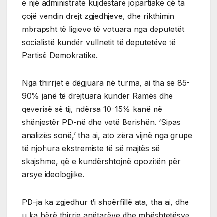
e një administrate kujdestare jopartiake që ta
çojë vendin drejt zgjedhjeve, dhe rikthimin
mbrapsht të ligjeve të votuara nga deputetët
socialistë kundër vullnetit të deputetëve të
Partisë Demokratike.
Nga thirrjet e dëgjuara në turma, ai tha se 85-
90% janë të drejtuara kundër Ramës dhe
qeverisë së tij, ndërsa 10-15% kanë në
shënjestër PD-në dhe vetë Berishën. ‘Sipas
analizës sonë,’ tha ai, ato zëra vijnë nga grupe
të njohura ekstremiste të së majtës së
skajshme, që e kundërshtojnë opozitën për
arsye ideologjike.
PD-ja ka zgjedhur t’i shpërfillë ata, tha ai, dhe
u ka bërë thirrje anëtarëve dhe mbështetësve