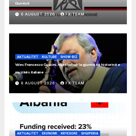
Durrësit
6 AUGUST 2026
FX TEAM
AKTUALITET
KULTURE
SHOW-BIZ
Vdes Francesco Guccini, mjeshtri që la gjurmë në historinë e
muzikës italiane
6 AUGUST 2026
FX TEAM
AKTUALITET
EKONOMI
KRYESORE
SHQIPERIA