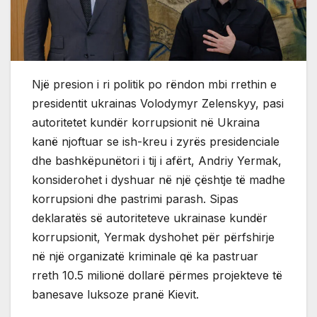
Një presion i ri politik po rëndon mbi rrethin e
presidentit ukrainas Volodymyr Zelenskyy, pasi
autoritetet kundër korrupsionit në Ukraina
kanë njoftuar se ish-kreu i zyrës presidenciale
dhe bashkëpunëtori i tij i afërt, Andriy Yermak,
konsiderohet i dyshuar në një çështje të madhe
korrupsioni dhe pastrimi parash. Sipas
deklaratës së autoriteteve ukrainase kundër
korrupsionit, Yermak dyshohet për përfshirje
në një organizatë kriminale që ka pastruar
rreth 10.5 milionë dollarë përmes projekteve të
banesave luksoze pranë Kievit.