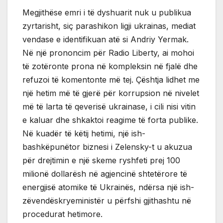
Megjithëse emri i të dyshuarit nuk u publikua
zyrtarisht, siç parashikon ligji ukrainas, mediat
vendase e identifikuan atë si Andriy Yermak.
Në një prononcim për Radio Liberty, ai mohoi
të zotëronte prona në kompleksin në fjalë dhe
refuzoi të komentonte më tej. Çështja lidhet me
një hetim më të gjerë për korrupsion në nivelet
më të larta të qeverisë ukrainase, i cili nisi vitin
e kaluar dhe shkaktoi reagime të forta publike.
Në kuadër të këtij hetimi, një ish-
bashkëpunëtor biznesi i Zelensky-t u akuzua
për drejtimin e një skeme ryshfeti prej 100
milionë dollarësh në agjencinë shtetërore të
energjisë atomike të Ukrainës, ndërsa një ish-
zëvendëskryeministër u përfshi gjithashtu në
procedurat hetimore.