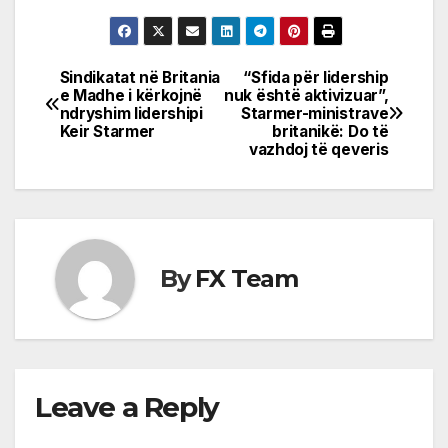
Sindikatat në Britania
“Sfida për lidership
Post
e Madhe i kërkojnë
nuk është aktivizuar”,
ndryshim lidershipi
Starmer-ministrave
navigation
Keir Starmer
britanikë: Do të
vazhdoj të qeveris
By
FX Team
Leave a Reply