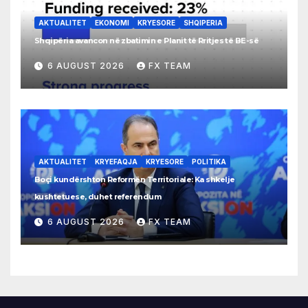
AKTUALITET
EKONOMI
KRYESORE
SHQIPERIA
Shqipëria avancon në zbatimin e Planit të Rritjes të BE-së
6 AUGUST 2026
FX TEAM
AKTUALITET
KRYEFAQJA
KRYESORE
POLITIKA
Boçi kundërshton Reformën Territoriale: Ka shkelje
kushtetuese, duhet referendum
6 AUGUST 2026
FX TEAM