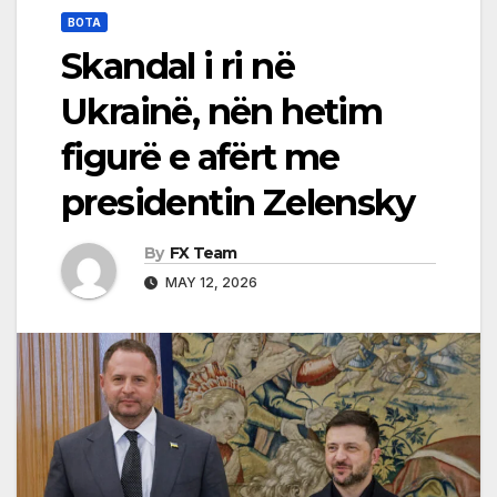
BOTA
Skandal i ri në
Ukrainë, nën hetim
figurë e afërt me
presidentin Zelensky
By
FX Team
MAY 12, 2026