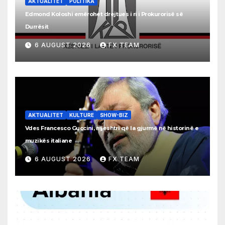
AKTUALITET
POLITIKA
Edmond Koloshi emërohet drejtues i ri i Prokurorisë së
Durrësit
6 AUGUST 2026
FX TEAM
AKTUALITET
KULTURE
SHOW-BIZ
Vdes Francesco Guccini, mjeshtri që la gjurmë në historinë e
muzikës italiane
6 AUGUST 2026
FX TEAM