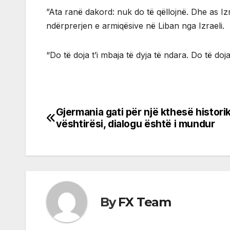
”Ata ranë dakord: nuk do të qëllojnë. Dhe as Izr
ndërprerjen e armiqësive në Liban nga Izraeli.
“Do të doja t’i mbaja të dyja të ndara. Do të doj
Gjermania gati për një kthesë histori
Post
vështirësi, dialogu është i mundur
navigation
By
FX Team