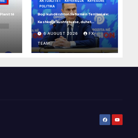
ORE
AKTUALITET
KRYEFAQJA
KRYESORE
POLITIKA
Planit të
Boçi kundërshton Reformën Territoriale:
Ka shkelje kushtetuese, duhet
referendum
6 AUGUST 2026
FX
TEAM