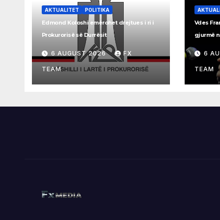
AKTUALITET
POLITIKA
AKTUAL
Edmond Koloshi emërohet drejtues i ri i
Vdes Fran
Prokurorisë së Durrësit
gjurmë në
6 AUGUST 2026
FX
6 A
TEAM
TEAM