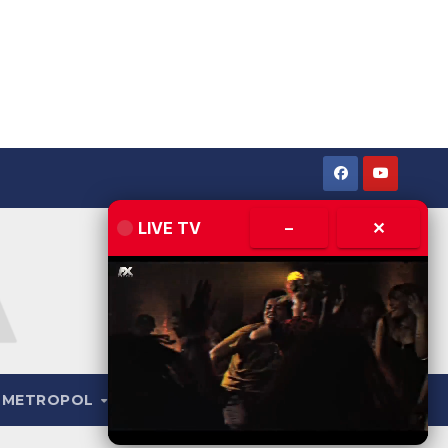
LIVE TV
–
✕
METROPOL
LIVE