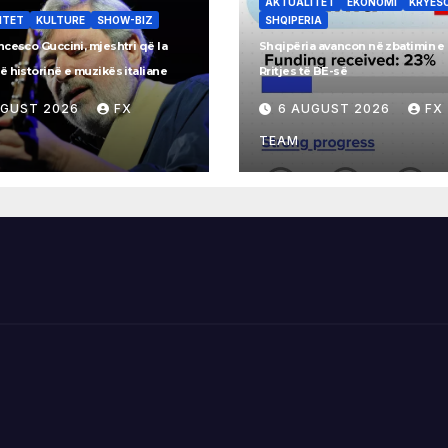
AKTUALITET
EKONOMI
KRYES
ITET
KULTURE
SHOW-BIZ
SHQIPERIA
cesco Guccini, mjeshtri që la
Shqipëria avancon në zbatimin e 
 historinë e muzikës italiane
Rritjes të BE-së
UGUST 2026
FX
6 AUGUST 2026
FX
TEAM