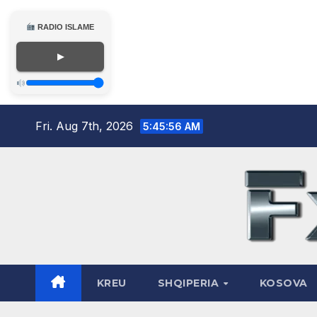
RADIO ISLAME
▶
Skip
Fri. Aug 7th, 2026
5:45:57 AM
to
content
KREU
SHQIPERIA
KOSOVA