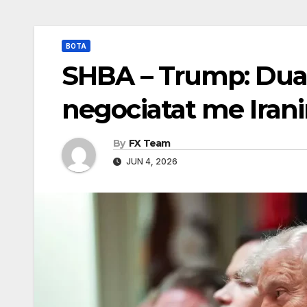
BOTA
SHBA – Trump: Duam
negociatat me Iran
By
FX Team
JUN 4, 2026