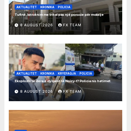
AKTUALITET
KRONIKA
POLICIA
Tufinë, kërcënim me tritol pas një porosie për mobilje
8 AUGUST 2026
FX TEAM
AKTUALITET
KRONIKA
KRYEFAQJA
POLICIA
Eksploziv te dera e dyqanit të Noizy-t? Policia nis hetimet
8 AUGUST 2026
FX TEAM