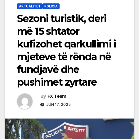
AKTUALITET
POLICIA
Sezoni turistik, deri
më 15 shtator
kufizohet qarkullimi i
mjeteve të rënda në
fundjavë dhe
pushimet zyrtare
By
FX Team
JUN 17, 2025