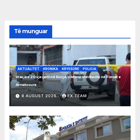
Të munguar
AKTUALITET
KRONIKA
KRYESORE
POLICIA
Vrasja e 20-vjeçarit në Korçë, viktima shërbente në Forcat e
Armatosura
8 AUGUST 2026
FX TEAM