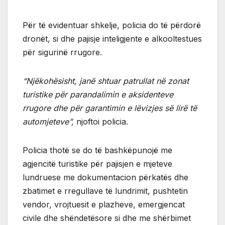
Për të evidentuar shkelje, policia do të përdorë
dronët, si dhe pajisje inteligjente e alkooltestues
për sigurinë rrugore.
“Njëkohësisht, janë shtuar patrullat në zonat
turistike për parandalimin e aksidenteve
rrugore dhe për garantimin e lëvizjes së lirë të
automjeteve”,
njoftoi policia.
Policia thotë se do të bashkëpunojë me
agjencitë turistike për pajisjen e mjeteve
lundruese me dokumentacion përkatës dhe
zbatimet e rregullave të lundrimit, pushtetin
vendor, vrojtuesit e plazheve, emergjencat
civile dhe shëndetësore si dhe me shërbimet