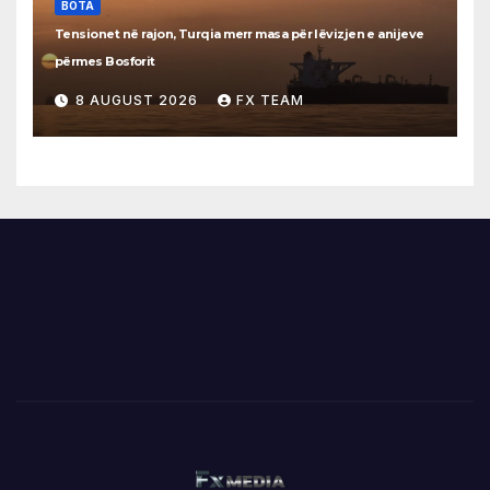
BOTA
Tensionet në rajon, Turqia merr masa për lëvizjen e anijeve
përmes Bosforit
8 AUGUST 2026
FX TEAM