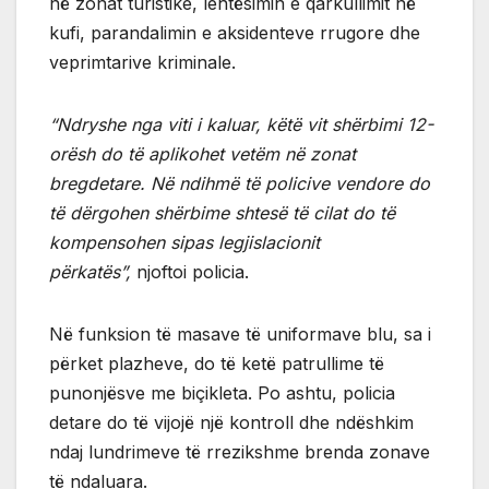
në zonat turistike, lehtësimin e qarkullimit në
kufi, parandalimin e aksidenteve rrugore dhe
veprimtarive kriminale.
“Ndryshe nga viti i kaluar, këtë vit shërbimi 12-
orësh do të aplikohet vetëm në zonat
bregdetare. Në ndihmë të policive vendore do
të dërgohen shërbime shtesë të cilat do të
kompensohen sipas legjislacionit
përkatës”,
njoftoi policia.
Në funksion të masave të uniformave blu, sa i
përket plazheve, do të ketë patrullime të
punonjësve me biçikleta. Po ashtu, policia
detare do të vijojë një kontroll dhe ndëshkim
ndaj lundrimeve të rrezikshme brenda zonave
të ndaluara.