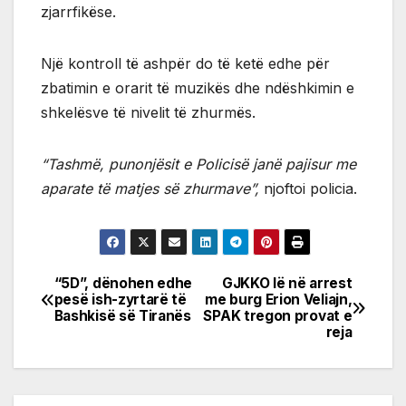
zjarrfikëse.
Një kontroll të ashpër do të ketë edhe për
zbatimin e orarit të muzikës dhe ndëshkimin e
shkelësve të nivelit të zhurmës.
“Tashmë, punonjësit e Policisë janë pajisur me
aparate të matjes së zhurmave”,
njoftoi policia.
“5D”, dënohen edhe
GJKKO lë në arrest
Post
pesë ish-zyrtarë të
me burg Erion Veliajn,
Bashkisë së Tiranës
SPAK tregon provat e
navigation
reja