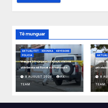
Të munguar
AKTUALITET
KRONIKA
KRYESORE
POLICIA
AKTUAL
Vrasja e 20-vjeçarit në Korçë, viktima
Tufinë, k
shërbente në Forcat e Armatosura
për mobi
8 AUGUST 2026
FX
8 A
TEAM
TEAM