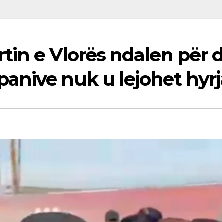
in e Vlorës ndalen për d
anive nuk u lejohet hyrj