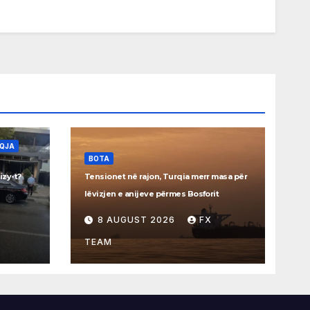
AQJA
BOTA
izy-t?
Tensionet në rajon, Turqia merr masa për
lëvizjen e anijeve përmes Bosforit
8 AUGUST 2026
FX
TEAM