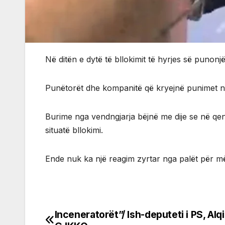
Në ditën e dytë të bllokimit të hyrjes së punonjë
Punëtorët dhe kompanitë që kryejnë punimet nuk
Burime nga vendngjarja bëjnë me dije se në qe
situatë bllokimi.
Ende nuk ka një reagim zyrtar nga palët për mëny
Inceneratorët”/ Ish-deputeti i PS, Alqi
Post