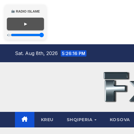
RADIO ISLAME
▶
Skip
Sat. Aug 8th, 2026
5:26:17 PM
to
content
KREU
SHQIPERIA
KOSOVA