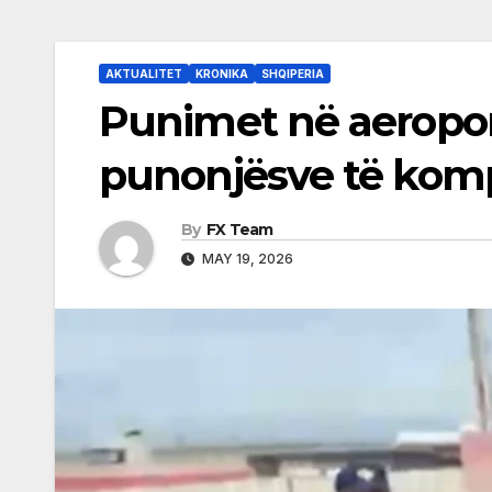
AKTUALITET
KRONIKA
SHQIPERIA
Punimet në aeroport
punonjësve të komp
By
FX Team
MAY 19, 2026