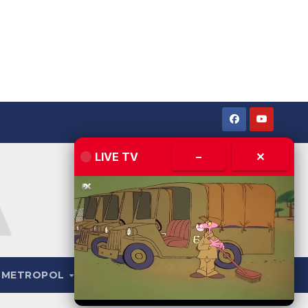
LIVE TV
–
✕
METROPOL
LIVE