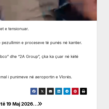
tet e tensionuar.
ë pezullimin e proceseve të punës në kantier.
abco” dhe “2A Group”, çka ka çuar në këtë
normal i punimeve në aeroportin e Vlorës.
artë 19 Maj 2026…