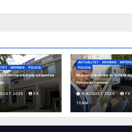
AKTUALITET
KRONIKA
KRYEF
ITET
KRONIKA
POLICIA
POLICIA
ërcënim me tritol pas një porosie
Eksploziv te dera e dyqanit të No
lje
Policia nis hetimet
UGUST 2026
FX
8 AUGUST 2026
FX
TEAM