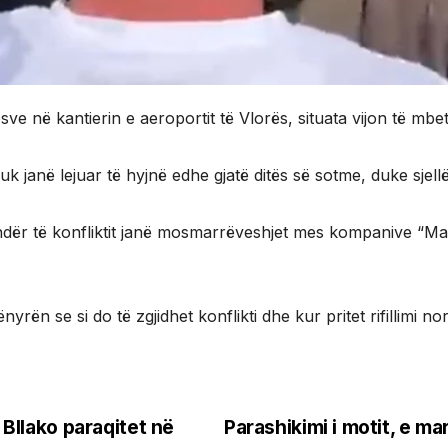
sve në kantierin e aeroportit të Vlorës, situata vijon të mbe
 janë lejuar të hyjnë edhe gjatë ditës së sotme, duke sjell
ndër të konfliktit janë mosmarrëveshjet mes kompanive “M
rën se si do të zgjidhet konflikti dhe kur pritet rifillimi 
 Bllako paraqitet në
Parashikimi i motit, e m