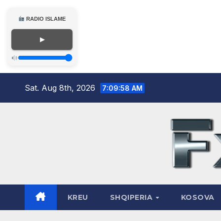
RADIO ISLAME
▶
Skip
Sat. Aug 8th, 2026
7:09:59 AM
to
content
KREU
SHQIPERIA
KOSOVA