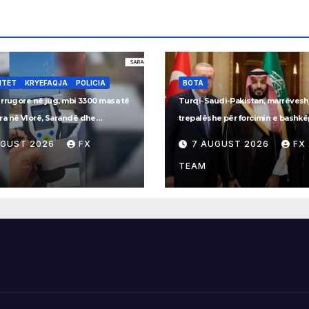
ITET
KRYEFAQJA
POLICIA
BOTA
 rrugore në jug, mbi 3300 masa të
Turqi-Saudi-Pakistan, marrëvesh
a në Vlorë, Sarandë dhe
trepalëshe për forcimin e bashk
inë
ushtarak
UGUST 2026
FX
7 AUGUST 2026
FX
TEAM