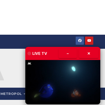
LIVE TV
–
✕
METROPOL
LIVE