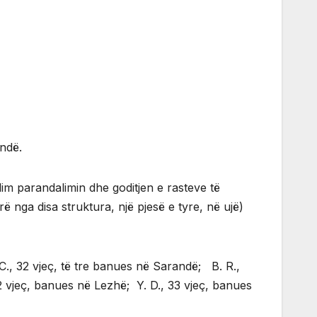
andë.
llim parandalimin dhe goditjen e rasteve të
ë nga disa struktura, një pjesë e tyre, në ujë)
. C., 32 vjeç, të tre banues në Sarandë; B. R.,
2 vjeç, banues në Lezhë; Y. D., 33 vjeç, banues