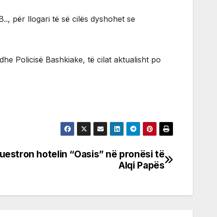
.., për llogari të së cilës dyshohet se
e Policisë Bashkiake, të cilat aktualisht po
uestron hotelin “Oasis” në pronësi të
Alqi Papës