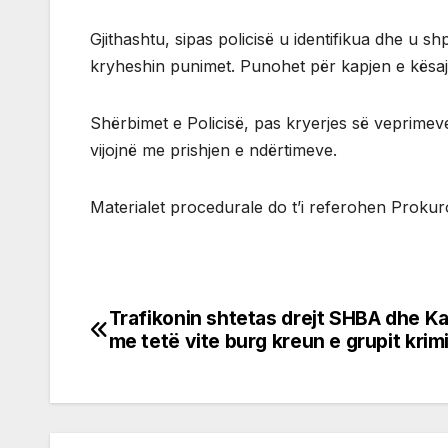
Gjithashtu, sipas policisë u identifikua dhe u sh
kryheshin punimet. Punohet për kapjen e kësaj 
Shërbimet e Policisë, pas kryerjes së veprimev
vijojnë me prishjen e ndërtimeve.
Materialet procedurale do t’i referohen Prokur
Trafikonin shtetas drejt SHBA dhe 
Post
me tetë vite burg kreun e grupit krim
navigation