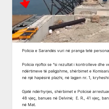
Policia e Sarandës vuri në pranga tetë persona 
Policia njoftoi se “si rezultat i kontrolleve dhe
ndërtimeve të paligjshme, shërbimet e Komisariat
në një hapësirë plazhi, në lagjen nr. 1, kryhesh
Gjatë ndërhyrjes, shërbimet e Policisë arrestuan
48 vjeç, banues në Delvinë; E. R., 41 vjeç, ba
në Mat.