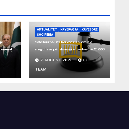
AKTUALITET
KRYEFAQJA
KRYESORE
SHQIPERIA
je
SafeJournalists kërkon rishikimin e
ëpunimit
rregullave për aksesin e medias në GJKKO
7 AUGUST 2026
FX
TEAM