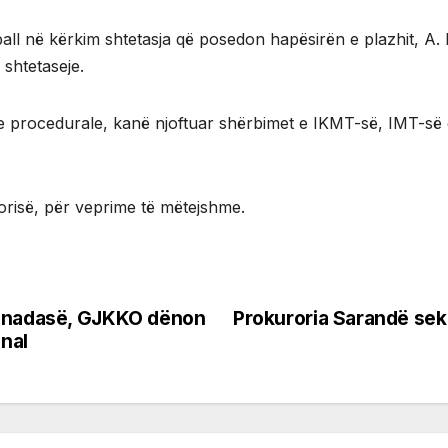
pall në kërkim shtetasja që posedon hapësirën e plazhit, A. B
shtetaseje.
e procedurale, kanë njoftuar shërbimet e IKMT-së, IMT-së dh
orisë, për veprime të mëtejshme.
Kanadasë, GJKKO dënon
Prokuroria Sarandë sek
inal