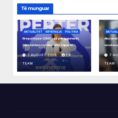
Të munguar
AKTUALITET
KRYEFAQJA
POLITIKA
AKTUAL
Rregullorja e GJKKO-së për gazetarët,
Aksionet
Garo kërkon rishikim dhe hapje të
vendosur
procesit
Rrogozh
7 AUGUST 2026
FX
7 A
TEAM
TEAM