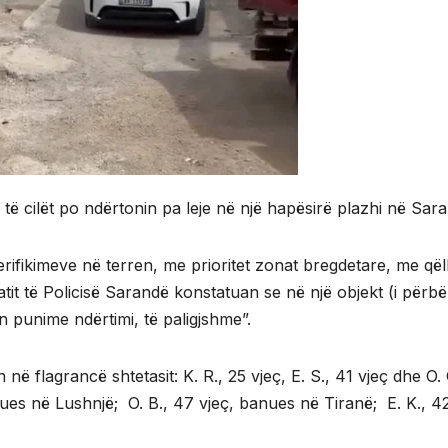
të cilët po ndërtonin pa leje në një hapësirë plazhi në Sar
 verifikimeve në terren, me prioritet zonat bregdetare, me që
it të Policisë Sarandë konstatuan se në një objekt (i përbër
in punime ndërtimi, të paligjshme”.
 në flagrancë shtetasit: K. R., 25 vjeç, E. S., 41 vjeç dhe O
nues në Lushnjë; O. B., 47 vjeç, banues në Tiranë; E. K., 4