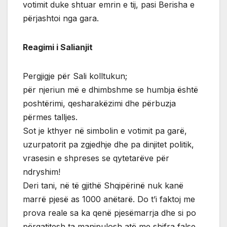
votimit duke shtuar emrin e tij, pasi Berisha e
përjashtoi nga gara.
Reagimi i Salianjit
Pergjigje për Sali kolltukun;
për njeriun më e dhimbshme se humbja është
poshtërimi, qesharakëzimi dhe përbuzja
përmes talljes.
Sot je kthyer në simbolin e votimit pa garë,
uzurpatorit pa zgjedhje dhe pa dinjitet politik,
vrasesin e shpreses se qytetarëve për
ndryshim!
Deri tani, në të gjithë Shqipërinë nuk kanë
marrë pjesë as 1000 anëtarë. Do t’i faktoj me
prova reale sa ka qenë pjesëmarrja dhe si po
përgatitesh ta manipulosh atë me shifra false.