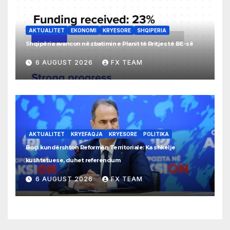
AKTUALITET
EKONOMI
KRYESORE
SHQIPERIA
Shqipëria avancon në zbatimin e Planit të Rritjes të BE-së
6 AUGUST 2026
FX TEAM
AKTUALITET
KRYEFAQJA
KRYESORE
POLITIKA
Boçi kundërshton Reformën Territoriale: Ka shkelje
kushtetuese, duhet referendum
6 AUGUST 2026
FX TEAM