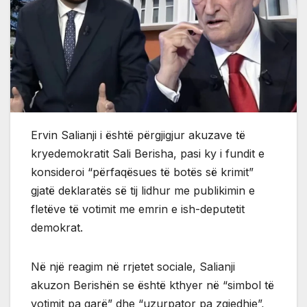
Ervin Salianji i është përgjigjur akuzave të
kryedemokratit Sali Berisha, pasi ky i fundit e
konsideroi “përfaqësues të botës së krimit”
gjatë deklaratës së tij lidhur me publikimin e
fletëve të votimit me emrin e ish-deputetit
demokrat.
Në një reagim në rrjetet sociale, Salianji
akuzon Berishën se është kthyer në “simbol të
votimit pa garë” dhe “uzurpator pa zgjedhje”,