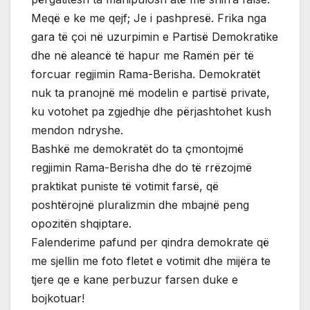
Meqë e ke me qejf; Je i pashpresë. Frika nga
gara të çoi në uzurpimin e Partisë Demokratike
dhe në aleancë të hapur me Ramën për të
forcuar regjimin Rama-Berisha. Demokratët
nuk ta pranojnë më modelin e partisë private,
ku votohet pa zgjedhje dhe përjashtohet kush
mendon ndryshe.
Bashkë me demokratët do ta çmontojmë
regjimin Rama-Berisha dhe do të rrëzojmë
praktikat puniste të votimit farsë, që
poshtërojnë pluralizmin dhe mbajnë peng
opozitën shqiptare.
Falenderime pafund per qindra demokrate që
me sjellin me foto fletet e votimit dhe mijëra te
tjere qe e kane perbuzur farsen duke e
bojkotuar!