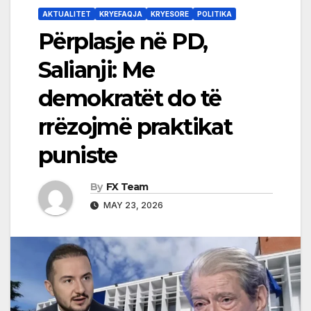
AKTUALITET
KRYEFAQJA
KRYESORE
POLITIKA
Përplasje në PD,
Salianji: Me
demokratët do të
rrëzojmë praktikat
puniste
By
FX Team
MAY 23, 2026