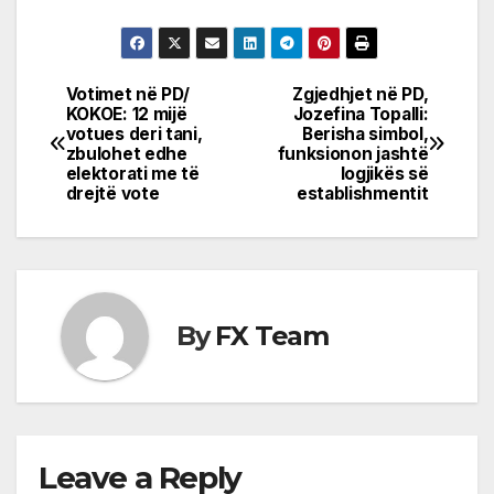
Votimet në PD/
Zgjedhjet në PD,
Post
KOKOE: 12 mijë
Jozefina Topalli:
votues deri tani,
Berisha simbol,
navigation
zbulohet edhe
funksionon jashtë
elektorati me të
logjikës së
drejtë vote
establishmentit
By
FX Team
Leave a Reply