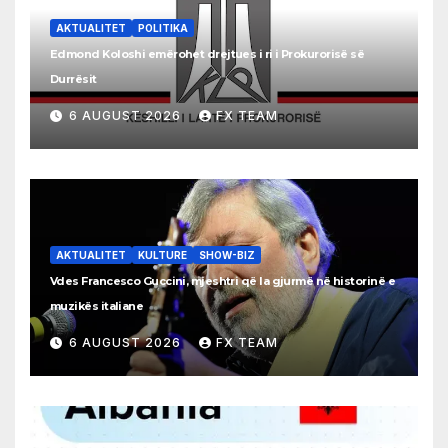
AKTUALITET
POLITIKA
Edmond Koloshi emërohet drejtues i ri i Prokurorisë së
Durrësit
6 AUGUST 2026
FX TEAM
AKTUALITET
KULTURE
SHOW-BIZ
Vdes Francesco Guccini, mjeshtri që la gjurmë në historinë e
muzikës italiane
6 AUGUST 2026
FX TEAM