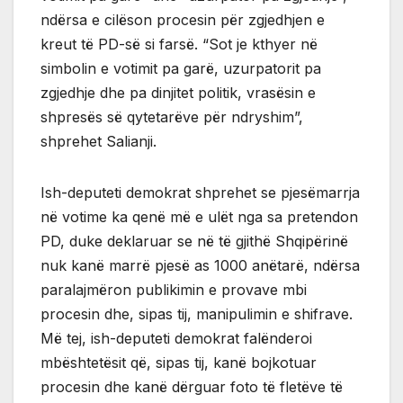
ndërsa e cilëson procesin për zgjedhjen e
kreut të PD-së si farsë. “Sot je kthyer në
simbolin e votimit pa garë, uzurpatorit pa
zgjedhje dhe pa dinjitet politik, vrasësin e
shpresës së qytetarëve për ndryshim”,
shprehet Salianji.
Ish-deputeti demokrat shprehet se pjesëmarrja
në votime ka qenë më e ulët nga sa pretendon
PD, duke deklaruar se në të gjithë Shqipërinë
nuk kanë marrë pjesë as 1000 anëtarë, ndërsa
paralajmëron publikimin e provave mbi
procesin dhe, sipas tij, manipulimin e shifrave.
Më tej, ish-deputeti demokrat falënderoi
mbështetësit që, sipas tij, kanë bojkotuar
procesin dhe kanë dërguar foto të fletëve të