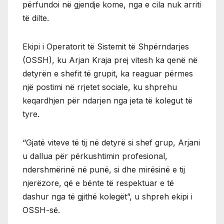
përfundoi në gjendje kome, nga e cila nuk arriti
të dilte.
Ekipi i Operatorit të Sistemit të Shpërndarjes
(OSSH), ku Arjan Kraja prej vitesh ka qenë në
detyrën e shefit të grupit, ka reaguar përmes
një postimi në rrjetet sociale, ku shprehu
keqardhjen për ndarjen nga jeta të kolegut të
tyre.
“Gjatë viteve të tij në detyrë si shef grup, Arjani
u dallua për përkushtimin profesional,
ndershmërinë në punë, si dhe mirësinë e tij
njerëzore, që e bënte të respektuar e të
dashur nga të gjithë kolegët”, u shpreh ekipi i
OSSH-së.