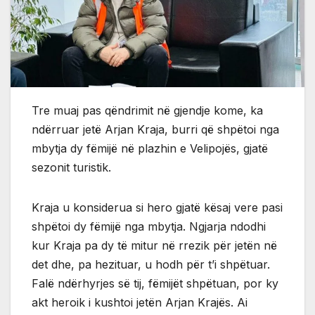
Tre muaj pas qëndrimit në gjendje kome, ka
ndërruar jetë Arjan Kraja, burri që shpëtoi nga
mbytja dy fëmijë në plazhin e Velipojës, gjatë
sezonit turistik.
Kraja u konsiderua si hero gjatë kësaj vere pasi
shpëtoi dy fëmijë nga mbytja. Ngjarja ndodhi
kur Kraja pa dy të mitur në rrezik për jetën në
det dhe, pa hezituar, u hodh për t’i shpëtuar.
Falë ndërhyrjes së tij, fëmijët shpëtuan, por ky
akt heroik i kushtoi jetën Arjan Krajës. Ai