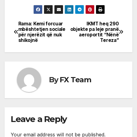
Rama: Kemi forcuar
IKMT heq 290
Post
mbështetjen sociale
objekte pa leje pranë
për njerëzit që nuk
aeroportit “Nënë
navigation
shikojnë
Tereza”
By
FX Team
Leave a Reply
Your email address will not be published.