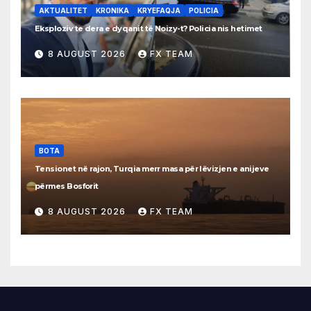
AKTUALITET
KRONIKA
KRYEFAQJA
POLICIA
Eksploziv te dera e dyqanit të Noizy-t? Policia nis hetimet
8 AUGUST 2026
FX TEAM
BOTA
Tensionet në rajon, Turqia merr masa për lëvizjen e anijeve
përmes Bosforit
8 AUGUST 2026
FX TEAM