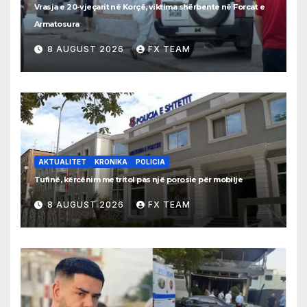
Vrasja e 20-vjeçarit në Korçë, viktima shërbente në Forcat e
Armatosura
8 AUGUST 2026
FX TEAM
AKTUALITET
KRONIKA
POLICIA
Tufinë, kërcënim me tritol pas një porosie për mobilje
8 AUGUST 2026
FX TEAM