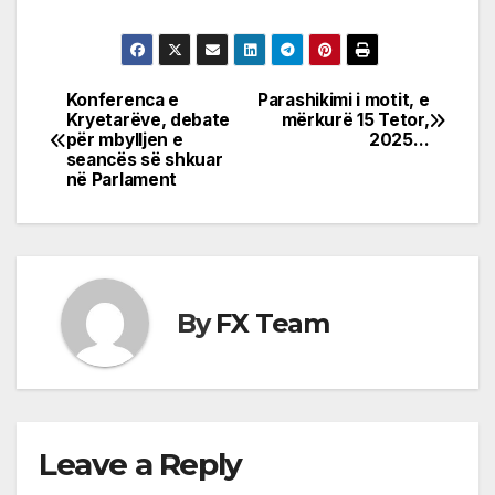
Konferenca e
Parashikimi i motit, e
Post
Kryetarëve, debate
mërkurë 15 Tetor,
për mbylljen e
2025…
navigation
seancës së shkuar
në Parlament
By
FX Team
Leave a Reply