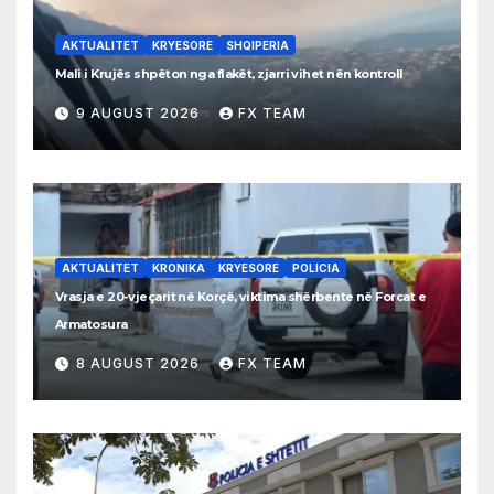
AKTUALITET
KRYESORE
SHQIPERIA
Mali i Krujës shpëton nga flakët, zjarri vihet nën kontroll
9 AUGUST 2026
FX TEAM
AKTUALITET
KRONIKA
KRYESORE
POLICIA
Vrasja e 20-vjeçarit në Korçë, viktima shërbente në Forcat e
Armatosura
8 AUGUST 2026
FX TEAM