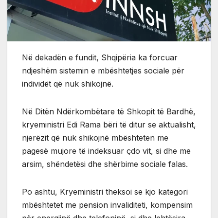
Në dekadën e fundit, Shqipëria ka forcuar
ndjeshëm sistemin e mbështetjes sociale për
individët që nuk shikojnë.
Në Ditën Ndërkombëtare të Shkopit të Bardhë,
kryeministri Edi Rama bëri të ditur se aktualisht,
njerëzit që nuk shikojnë mbështeten me
pagesë mujore të indeksuar çdo vit, si dhe me
arsim, shëndetësi dhe shërbime sociale falas.
Po ashtu, Kryeministri theksoi se kjo kategori
mbështetet me pension invaliditeti, kompensim
për energjinë dhe telefoninë, si dhe lehtësira