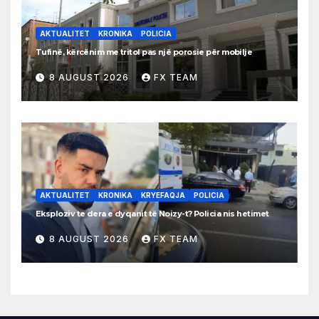
AKTUALITET
KRONIKA
POLICIA
Tufinë, kërcënim me tritol pas një porosie për mobilje
8 AUGUST 2026
FX TEAM
AKTUALITET
KRONIKA
KRYEFAQJA
POLICIA
Eksploziv te dera e dyqanit të Noizy-t? Policia nis hetimet
8 AUGUST 2026
FX TEAM