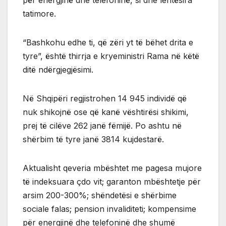
tatimore.
“Bashkohu edhe ti, që zëri yt të bëhet drita e
tyre”, është thirrja e kryeministri Rama në këtë
ditë ndërgjegjësimi.
Në Shqipëri regjistrohen 14 945 individë që
nuk shikojnë ose që kanë vështirësi shikimi,
prej të cilëve 262 janë fëmijë. Po ashtu në
shërbim të tyre janë 3814 kujdestarë.
Aktualisht qeveria mbështet me pagesa mujore
të indeksuara çdo vit; garanton mbështetje për
arsim 200-300%; shëndetësi e shërbime
sociale falas; pension invaliditeti; kompensime
për energjinë dhe telefoninë dhe shumë