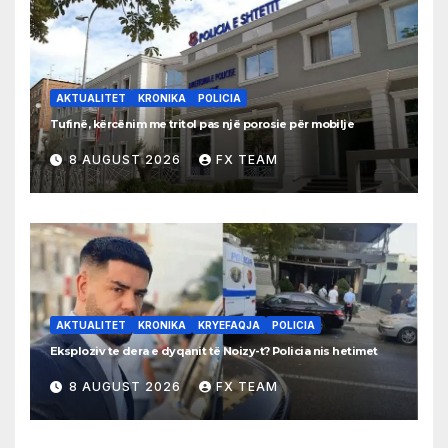
AKTUALITET
KRONIKA
POLICIA
Tufinë, kërcënim me tritol pas një porosie për mobilje
8 AUGUST 2026
FX TEAM
AKTUALITET
KRONIKA
KRYEFAQJA
POLICIA
Eksploziv te dera e dyqanit të Noizy-t? Policia nis hetimet
8 AUGUST 2026
FX TEAM