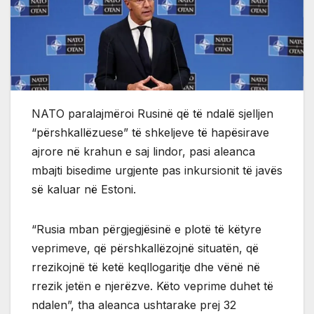
NATO paralajmëroi Rusinë që të ndalë sjelljen
“përshkallëzuese” të shkeljeve të hapësirave
ajrore në krahun e saj lindor, pasi aleanca
mbajti bisedime urgjente pas inkursionit të javës
së kaluar në Estoni.
“Rusia mban përgjegjësinë e plotë të këtyre
veprimeve, që përshkallëzojnë situatën, që
rrezikojnë të ketë keqllogaritje dhe vënë në
rrezik jetën e njerëzve. Këto veprime duhet të
ndalen”, tha aleanca ushtarake prej 32