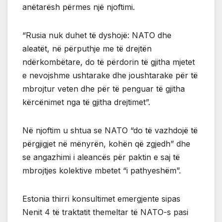
anëtarësh përmes një njoftimi.
“Rusia nuk duhet të dyshojë: NATO dhe
aleatët, në përputhje me të drejtën
ndërkombëtare, do të përdorin të gjitha mjetet
e nevojshme ushtarake dhe joushtarake për të
mbrojtur veten dhe për të penguar të gjitha
kërcënimet nga të gjitha drejtimet”.
Në njoftim u shtua se NATO “do të vazhdojë të
përgjigjet në mënyrën, kohën që zgjedh” dhe
se angazhimi i aleancës për paktin e saj të
mbrojtjes kolektive mbetet “i pathyeshëm”.
Estonia thirri konsultimet emergjente sipas
Nenit 4 të traktatit themeltar të NATO-s pasi