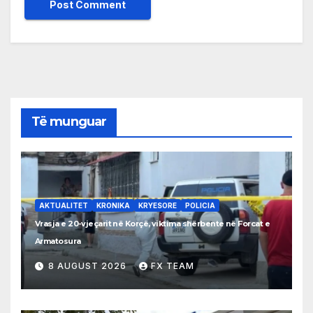
Të munguar
AKTUALITET
KRONIKA
KRYESORE
POLICIA
Vrasja e 20-vjeçarit në Korçë, viktima shërbente në Forcat e
Armatosura
8 AUGUST 2026
FX TEAM