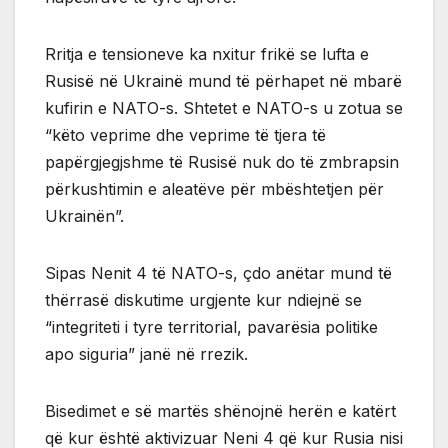
Rritja e tensioneve ka nxitur frikë se lufta e
Rusisë në Ukrainë mund të përhapet në mbarë
kufirin e NATO-s. Shtetet e NATO-s u zotua se
“këto veprime dhe veprime të tjera të
papërgjegjshme të Rusisë nuk do të zmbrapsin
përkushtimin e aleatëve për mbështetjen për
Ukrainën”.
Sipas Nenit 4 të NATO-s, çdo anëtar mund të
thërrasë diskutime urgjente kur ndiejnë se
“integriteti i tyre territorial, pavarësia politike
apo siguria” janë në rrezik.
Bisedimet e së martës shënojnë herën e katërt
që kur është aktivizuar Neni 4 që kur Rusia nisi