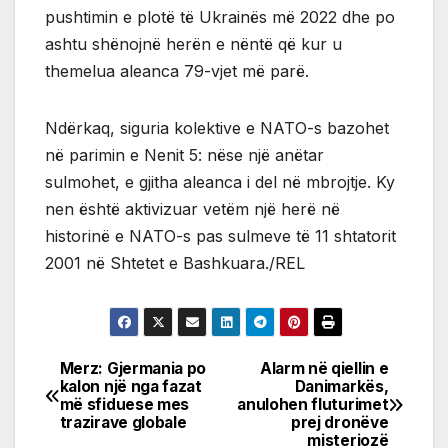
pushtimin e plotë të Ukrainës më 2022 dhe po
ashtu shënojnë herën e nëntë që kur u
themelua aleanca 79-vjet më parë.
Ndërkaq, siguria kolektive e NATO-s bazohet
në parimin e Nenit 5: nëse një anëtar
sulmohet, e gjitha aleanca i del në mbrojtje. Ky
nen është aktivizuar vetëm një herë në
historinë e NATO-s pas sulmeve të 11 shtatorit
2001 në Shtetet e Bashkuara./REL
Merz: Gjermania po
Alarm në qiellin e
Post
kalon një nga fazat
Danimarkës,
më sfiduese mes
anulohen fluturimet
navigation
trazirave globale
prej dronëve
misteriozë