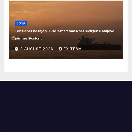
BOTA
Tensionet në rajon, Turqia merr masa për lëvizjen e anijeve
përmes Bosforit
8 AUGUST 2026
FX TEAM