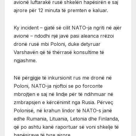
avionë luftarakë rusë shkelën hapësirën e saj
ajrore për 12 minuta të premten e kaluar.
Ky incident – gjatë së cilit NATO-ja ngriti në ajër
avionë – ndodhi një javë pasi aleanca rrëzoi
dronë rusë mbi Poloni, duke detyruar
Varshavën që të thërrasë konsultime të
ngjashme.
Në përgjigje të inkursionit rus me dronë në
Poloni, NATO-ja njoftoi se po forconte
mbrojtjen e saj në lindje për të ndihmuar në
zmbrapsjen e kërcënimit nga Rusia. Përveç
Polonisë, në krahun lindor të NATO-s janë
edhe Rumania, Lituania, Letonia dhe Finlanda,
që po ashtu kanë raportuar së voni shkelje të
hapësirave të tyre ajrore.