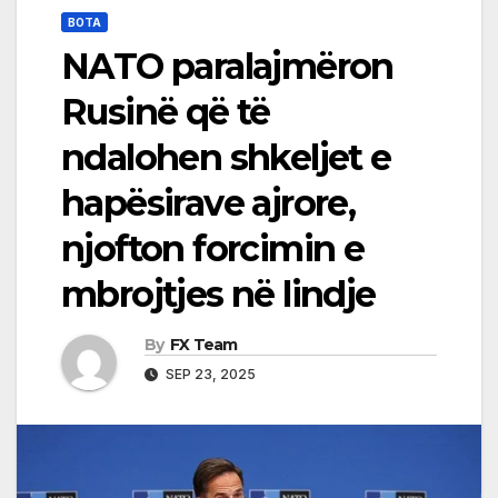
BOTA
NATO paralajmëron
Rusinë që të
ndalohen shkeljet e
hapësirave ajrore,
njofton forcimin e
mbrojtjes në lindje
By
FX Team
SEP 23, 2025