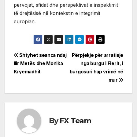
përvojat, sfidat dhe perspektivat e inspektimit
të drejtësisë në kontekstin e integrimit
europian.
Post
Shtyhet seanca ndaj
Përpjekje për arratisje
Ilir Metës dhe Monika
nga burgu i Fierit, i
navigation
Kryemadhit
burgosuri hap vrimë në
mur
By
FX Team