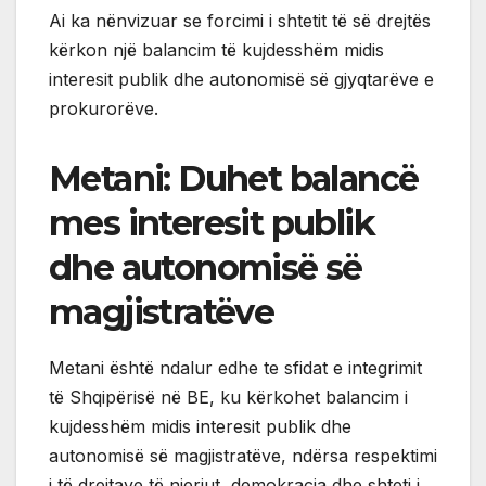
Ai ka nënvizuar se forcimi i shtetit të së drejtës
kërkon një balancim të kujdesshëm midis
interesit publik dhe autonomisë së gjyqtarëve e
prokurorëve.
Metani: Duhet balancë
mes interesit publik
dhe autonomisë së
magjistratëve
Metani është ndalur edhe te sfidat e integrimit
të Shqipërisë në BE, ku kërkohet balancim i
kujdesshëm midis interesit publik dhe
autonomisë së magjistratëve, ndërsa respektimi
i të drejtave të njeriut, demokracia dhe shteti i