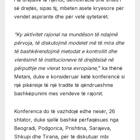
së drejtës, sipas tij, mbeten asete kryesore për
vendet aspirante dhe për vetë qytetarët.
“Ky aktivitet rajonal na mundëson të ndajmë
përvoja, të diskutojmë modelet më të mira dhe
të bashkërendojmë metodat e kontrollit dhe
vlerësimit të institucioneve të drejtësisë në
përputhje me vlerat tona evropiane,
” ka thënë
Metani, duke e konsideruar këtë konferencë si
një pikënisje të një tradite të qëndrueshme
bashkëpunimi mes vendeve të rajonit.
Konferenca do të vazhdojë edhe nesër, 26
shtator, duke sjellë bashkë përfaqësues nga
Beogradi, Podgorica, Prishtina, Sarajeva,
Shkupi dhe Tirana, për të diskutuar mbi