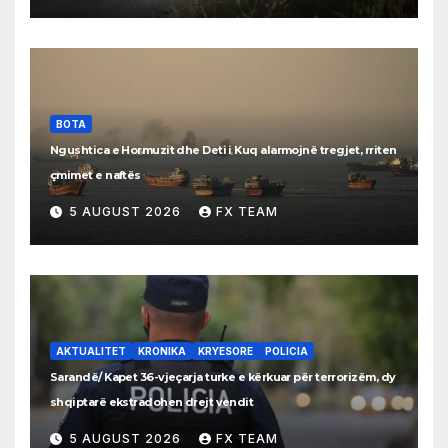
BOTA
Ngushtica e Hormuzit dhe Deti i Kuq alarmojnë tregjet, rriten
çmimet e naftës
5 AUGUST 2026
FX TEAM
AKTUALITET
KRONIKA
KRYESORE
POLICIA
Sarandë/ Kapet 36-vjeçarja turke e kërkuar për terrorizëm, dy
shqiptarë ekstradohen drejt vendit
5 AUGUST 2026
FX TEAM