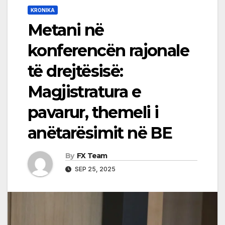
KRONIKA
Metani në
konferencën rajonale
të drejtësisë:
Magjistratura e
pavarur, themeli i
anëtarësimit në BE
By
FX Team
SEP 25, 2025