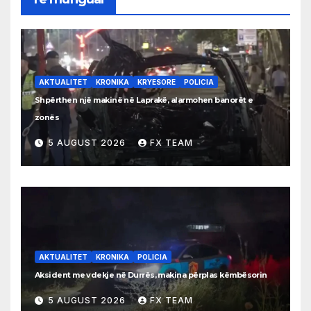
AKTUALITET
KRONIKA
KRYESORE
POLICIA
Shpërthen një makinë në Laprakë, alarmohen banorët e
zonës
5 AUGUST 2026
FX TEAM
AKTUALITET
KRONIKA
POLICIA
Aksident me vdekje në Durrës, makina përplas këmbësorin
5 AUGUST 2026
FX TEAM