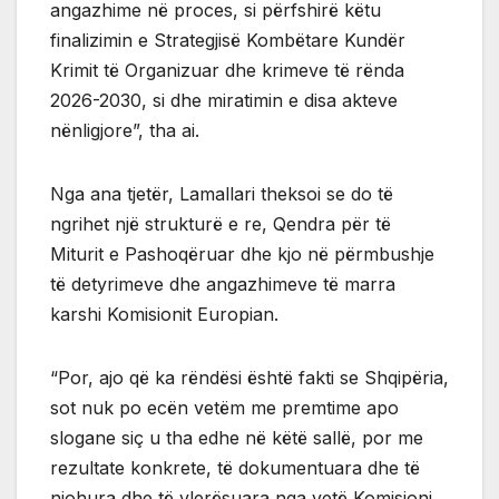
angazhime në proces, si përfshirë këtu
finalizimin e Strategjisë Kombëtare Kundër
Krimit të Organizuar dhe krimeve të rënda
2026-2030, si dhe miratimin e disa akteve
nënligjore”, tha ai.
Nga ana tjetër, Lamallari theksoi se do të
ngrihet një strukturë e re, Qendra për të
Miturit e Pashoqëruar dhe kjo në përmbushje
të detyrimeve dhe angazhimeve të marra
karshi Komisionit Europian.
“Por, ajo që ka rëndësi është fakti se Shqipëria,
sot nuk po ecën vetëm me premtime apo
slogane siç u tha edhe në këtë sallë, por me
rezultate konkrete, të dokumentuara dhe të
njohura dhe të vlerësuara nga vetë Komisioni