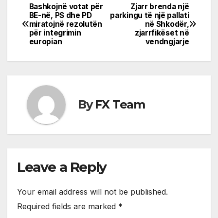
Bashkojnë votat për
Zjarr brenda një
Post
BE-në, PS dhe PD
parkingu të një pallati
miratojnë rezolutën
në Shkodër,
navigation
për integrimin
zjarrfikëset në
europian
vendngjarje
By
FX Team
Leave a Reply
Your email address will not be published.
Required fields are marked
*