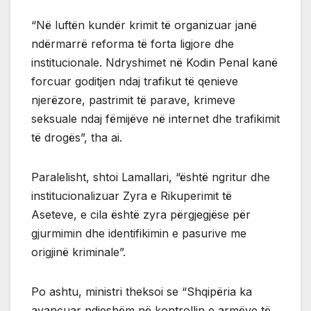
“Në luftën kundër krimit të organizuar janë
ndërmarrë reforma të forta ligjore dhe
institucionale. Ndryshimet në Kodin Penal kanë
forcuar goditjen ndaj trafikut të qenieve
njerëzore, pastrimit të parave, krimeve
seksuale ndaj fëmijëve në internet dhe trafikimit
të drogës”, tha ai.
Paralelisht, shtoi Lamallari, “është ngritur dhe
institucionalizuar Zyra e Rikuperimit të
Aseteve, e cila është zyra përgjegjëse për
gjurmimin dhe identifikimin e pasurive me
origjinë kriminale”.
Po ashtu, ministri theksoi se “Shqipëria ka
avancuar ndjeshëm në kontrollin e armëve të