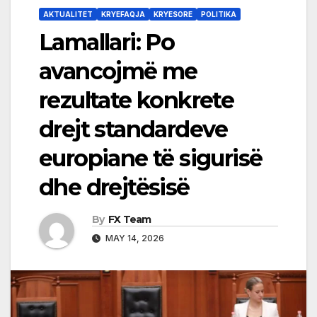
AKTUALITET
KRYEFAQJA
KRYESORE
POLITIKA
Lamallari: Po
avancojmë me
rezultate konkrete
drejt standardeve
europiane të sigurisë
dhe drejtësisë
By
FX Team
MAY 14, 2026