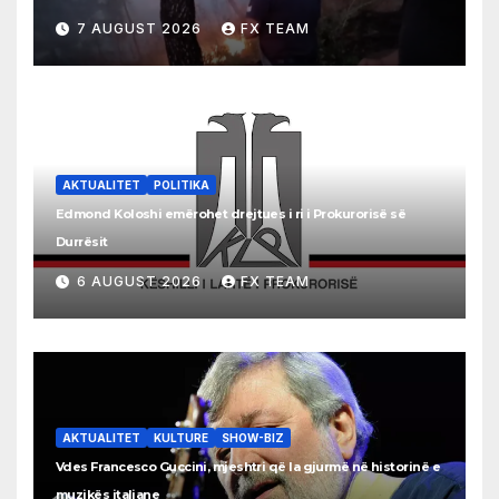
7 AUGUST 2026
FX TEAM
AKTUALITET
POLITIKA
Edmond Koloshi emërohet drejtues i ri i Prokurorisë së
Durrësit
6 AUGUST 2026
FX TEAM
AKTUALITET
KULTURE
SHOW-BIZ
Vdes Francesco Guccini, mjeshtri që la gjurmë në historinë e
muzikës italiane