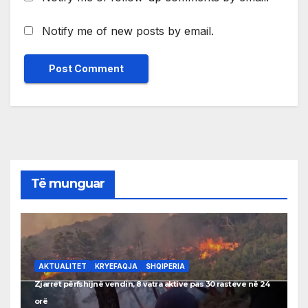
Notify me of new posts by email.
Të munguar
AKTUALITET
KRYEFAQJA
SHQIPERIA
Zjarret përfshijnë vendin, 8 vatra aktive pas 30 rasteve në 24
orë