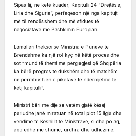
Sipas tij, në këtë kuadër, Kapitulli 24 “Drejtësia,
Liria dhe Siguria”, përfaqëson një nga kapitujt
më të rëndësishëm dhe më sfidues të
negociatave me Bashkimin Europian.
Lamallari theksoi se Ministria e Punëve të
Brendshme ka një rol kyç në këtë proces dhe
sot “mund të themi me përgjegjësi që Shqipëria
ka bërë progres të dukshëm dhe të matshëm
në përmbushjen e piketave të ndërmjetme të
këtij kapitulli”.
Ministri bëri me dije se vetëm gjatë kësaj
periudhe janë miratuar në total plot 15 ligje dhe
vendime të Këshillit të Ministrave, si dhe po aq,
apo edhe më shumë, urdhra dhe udhëzime.