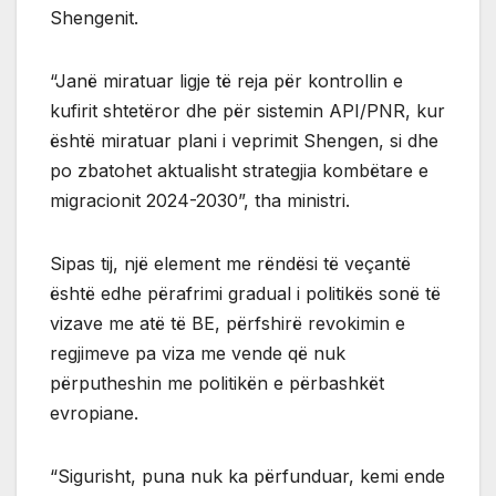
Shengenit.
“Janë miratuar ligje të reja për kontrollin e
kufirit shtetëror dhe për sistemin API/PNR, kur
është miratuar plani i veprimit Shengen, si dhe
po zbatohet aktualisht strategjia kombëtare e
migracionit 2024-2030”, tha ministri.
Sipas tij, një element me rëndësi të veçantë
është edhe përafrimi gradual i politikës sonë të
vizave me atë të BE, përfshirë revokimin e
regjimeve pa viza me vende që nuk
përputheshin me politikën e përbashkët
evropiane.
“Sigurisht, puna nuk ka përfunduar, kemi ende