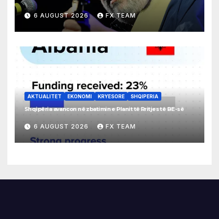
6 AUGUST 2026
FX TEAM
AKTUALITET
EKONOMI
KRYESORE
SHQIPERIA
Shqipëria avancon në zbatimin e Planit të Rritjes të BE-së
6 AUGUST 2026
FX TEAM