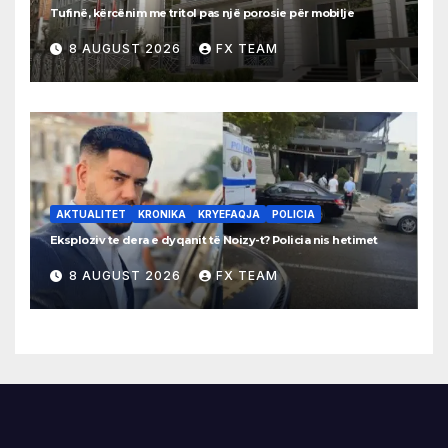
Tufinë, kërcënim me tritol pas një porosie për mobilje
8 AUGUST 2026
FX TEAM
AKTUALITET
KRONIKA
KRYEFAQJA
POLICIA
Eksploziv te dera e dyqanit të Noizy-t? Policia nis hetimet
8 AUGUST 2026
FX TEAM