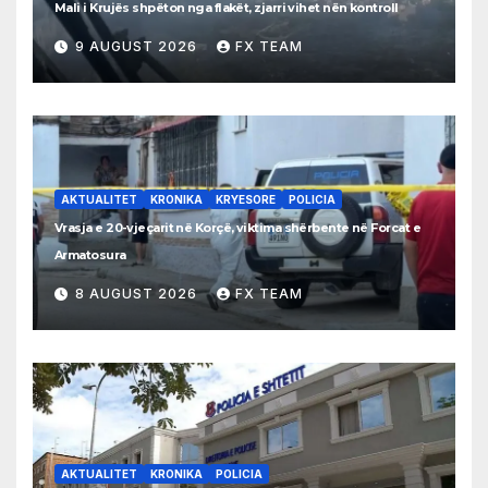
Mali i Krujës shpëton nga flakët, zjarri vihet nën kontroll
9 AUGUST 2026
FX TEAM
AKTUALITET
KRONIKA
KRYESORE
POLICIA
Vrasja e 20-vjeçarit në Korçë, viktima shërbente në Forcat e
Armatosura
8 AUGUST 2026
FX TEAM
AKTUALITET
KRONIKA
POLICIA