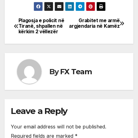
Plagosja e policit në
Grabitet me armë
Post
Tiranë, shpallen në
argjendaria në Kamëz
kërkim 2 vëllezër
navigation
By
FX Team
Leave a Reply
Your email address will not be published.
Required fields are marked
*