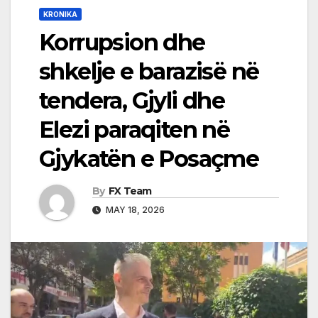
KRONIKA
Korrupsion dhe
shkelje e barazisë në
tendera, Gjyli dhe
Elezi paraqiten në
Gjykatën e Posaçme
By
FX Team
MAY 18, 2026