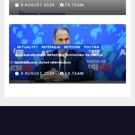
6 AUGUST 2026
FX TEAM
AKTUALITET
KRYEFAQJA
KRYESORE
POLITIKA
Boçi kundërshton Reformën Territoriale: Ka shkelje
kushtetuese, duhet referendum
6 AUGUST 2026
FX TEAM