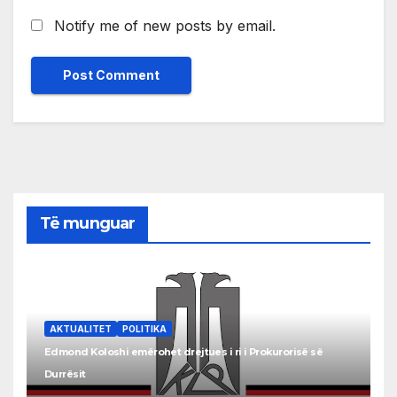
Notify me of new posts by email.
Të munguar
AKTUALITET
POLITIKA
Edmond Koloshi emërohet drejtues i ri i Prokurorisë së
Durrësit