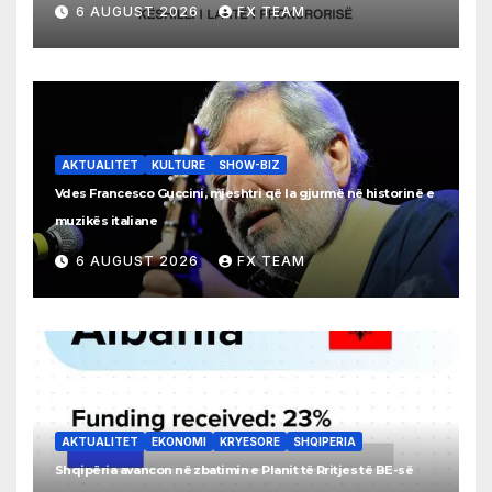
6 AUGUST 2026
FX TEAM
AKTUALITET
KULTURE
SHOW-BIZ
Vdes Francesco Guccini, mjeshtri që la gjurmë në historinë e
muzikës italiane
6 AUGUST 2026
FX TEAM
AKTUALITET
EKONOMI
KRYESORE
SHQIPERIA
Shqipëria avancon në zbatimin e Planit të Rritjes të BE-së