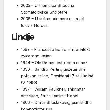
2005 – U themelua Shoqëria
Stomatologjike Shqiptare.
2006 – U imitua priemera e serialit
televiz Heroes.
Lindje
1599 – Francesco Borromini, arkitekt
zvicerano-italian
1644 – Ole Rømer, astronom danez
1896 – Sandro Pertini, gazetar dhe
politikan italian, Presidenti i 7-të i Italisë
(V. 1990)
1897 – William Faulkner, shkrimtar
amerikan, fitues i çmimit Nobel
1906 – Dmitri Shostakoviç, pianist dhe
kompoziotor rus