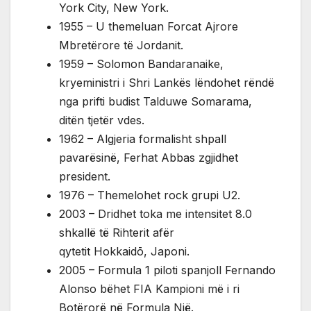
York City, New York.
1955 – U themeluan Forcat Ajrore
Mbretërore të Jordanit.
1959 – Solomon Bandaranaike,
kryeministri i Shri Lankës lëndohet rëndë
nga prifti budist Talduwe Somarama,
ditën tjetër vdes.
1962 – Algjeria formalisht shpall
pavarësinë, Ferhat Abbas zgjidhet
president.
1976 – Themelohet rock grupi U2.
2003 – Dridhet toka me intensitet 8.0
shkallë të Rihterit afër
qytetit Hokkaidō, Japoni.
2005 – Formula 1 piloti spanjoll Fernando
Alonso bëhet FIA Kampioni më i ri
Botërorë në Formula Një.