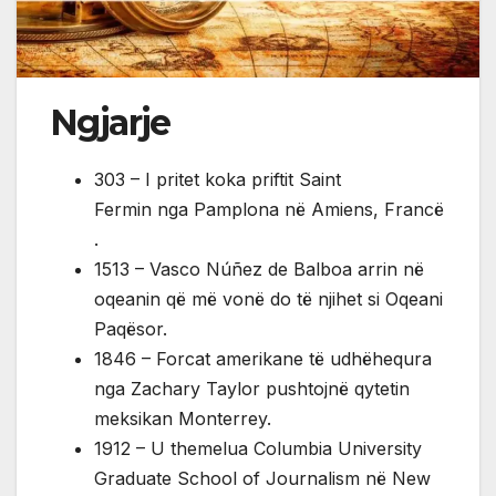
Ngjarje
303 – I pritet koka priftit Saint
Fermin nga Pamplona në Amiens, Francë
.
1513 – Vasco Núñez de Balboa arrin në
oqeanin që më vonë do të njihet si Oqeani
Paqësor.
1846 – Forcat amerikane të udhëhequra
nga Zachary Taylor pushtojnë qytetin
meksikan Monterrey.
1912 – U themelua Columbia University
Graduate School of Journalism në New