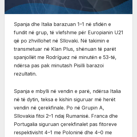
Spanja dhe Italia barazuan 1–1 në sfidën e
fundit në grup, të vlefshme për Europianin U21
që po zhvillohet në Sllovaki. Në takimin e
transmetuar në Klan Plus, shënuan të parët
spanjollët me Rodríguez në minutën e 53-të,
ndërsa pas pak minutash Pisilli barazoi
rezultatin.
Spanja e mbylli në vendin e parë, ndërsa Italia
në të dytin, teksa e kishin siguruar më herët
vendin në çerekfinale. Po në Grupin A,
Sllovakia fitoi 2–1 ndaj Rumanisë. Franca dhe
Portugalia siguruan çerekfinalet pas fitoreve
respektivisht 4–1 me Poloninë dhe 4–0 me