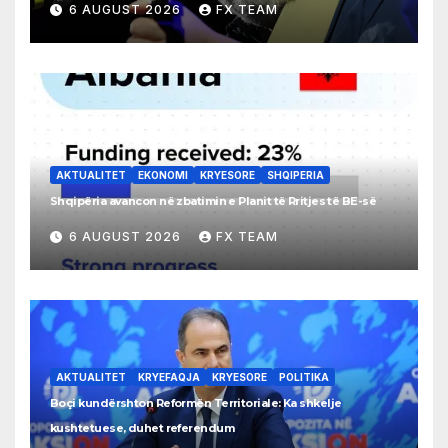
6 AUGUST 2026
FX TEAM
AKTUALITET
EKONOMI
KRYESORE
SHQIPERIA
Shqipëria avancon në zbatimin e Planit të Rritjes të BE-së
6 AUGUST 2026
FX TEAM
AKTUALITET
KRYEFAQJA
KRYESORE
POLITIKA
Boçi kundërshton Reformën Territoriale: Ka shkelje
kushtetuese, duhet referendum