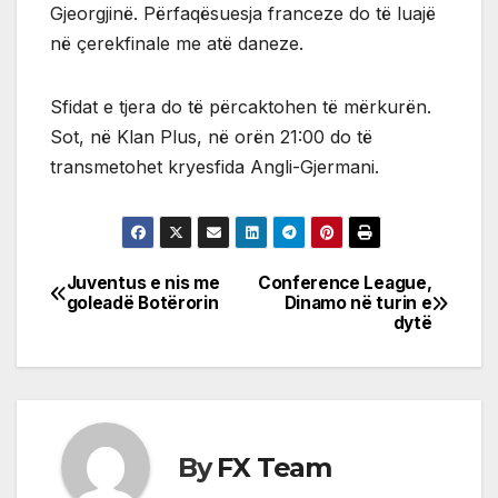
Gjeorgjinë. Përfaqësuesja franceze do të luajë
në çerekfinale me atë daneze.
Sfidat e tjera do të përcaktohen të mërkurën.
Sot, në Klan Plus, në orën 21:00 do të
transmetohet kryesfida Angli-Gjermani.
Juventus e nis me
Conference League,
Post
goleadë Botërorin
Dinamo në turin e
dytë
navigation
By
FX Team