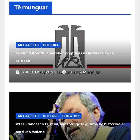
Të munguar
AKTUALITET
POLITIKA
Edmond Koloshi emërohet drejtues i ri i Prokurorisë së
Durrësit
6 AUGUST 2026
FX TEAM
AKTUALITET
KULTURE
SHOW-BIZ
Vdes Francesco Guccini, mjeshtri që la gjurmë në historinë e
muzikës italiane