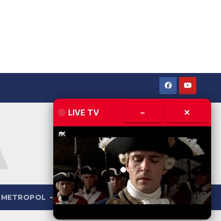
LIVE TV
–
✕
METROPOL
LIVE