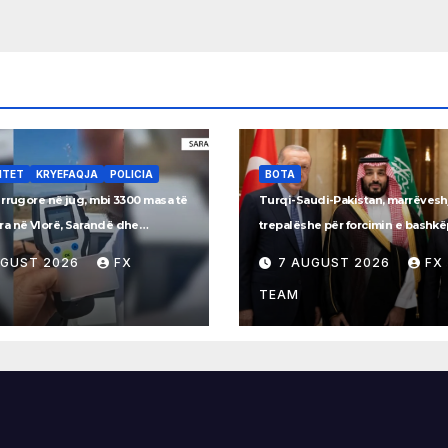
ITET
KRYEFAQJA
POLICIA
BOTA
 rrugore në jug, mbi 3300 masa të
Turqi-Saudi-Pakistan, marrëvesh
a në Vlorë, Sarandë dhe
trepalëshe për forcimin e bashk
inë
ushtarak
UGUST 2026
FX
7 AUGUST 2026
FX
TEAM