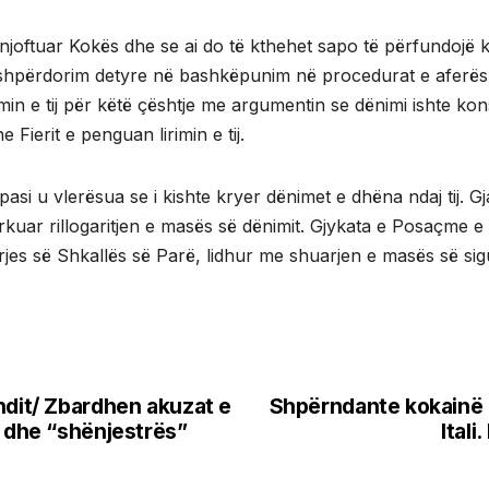
 njoftuar Kokës dhe se ai do të kthehet sapo të përfundojë k
shpërdorim detyre në bashkëpunim në procedurat e aferës s
rimin e tij për këtë çështje me argumentin se dënimi ishte k
 Fierit e penguan lirimin e tij.
pasi u vlerësua se i kishte kryer dënimet e dhëna ndaj tij. Gj
ërkuar rillogaritjen e masës së dënimit. Gjykata e Posaçme e
rjes së Shkallës së Parë, lidhur me shuarjen e masës së sig
ndit/ Zbardhen akuzat e
Shpërndante kokainë m
” dhe “shënjestrës”
Itali