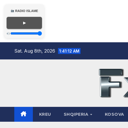
RADIO ISLAME
▶
Skip
Sat. Aug 8th, 2026
1:41:13 AM
to
content
KREU
SHQIPERIA
KOSOVA