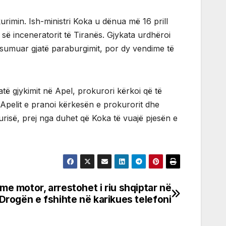
urimin. Ish-ministri Koka u dënua më 16 prill
ë inceneratorit të Tiranës. Gjykata urdhëroi
onsumuar gjatë paraburgimit, por dy vendime të
atë gjykimit në Apel, prokurori kërkoi që të
 Apelit e pranoi kërkesën e prokurorit dhe
urisë, prej nga duhet që Koka të vuajë pjesën e
e motor, arrestohet i riu shqiptar në
. Drogën e fshihte në karikues telefoni