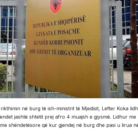
kthimin në burg të ish-ministrit të Mjedisit, Lefter Koka lid
ndet jashtë shtetit prej afro 4 muajsh e gjysmë. Lidhur me k
leme shëndetësore që kur gjendej në burg dhe pasi u lirua në