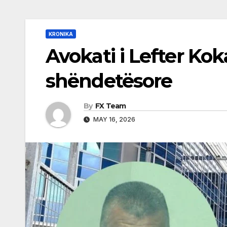
KRONIKA
Avokati i Lefter Kok
shëndetësore
By
FX Team
MAY 16, 2026