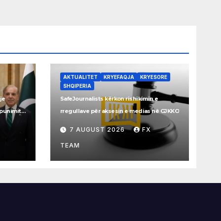
AKTUALITET
KRYEFAQJA
KRYESORE
SHQIPERIA
je
SafeJournalists kërkon rishikimin e
ëpunimit
rregullave për aksesin e medias në GJKKO
7 AUGUST 2026
FX
TEAM