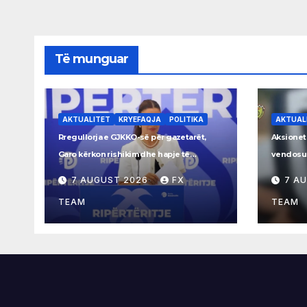
Të munguar
AKTUALITET
KRYEFAQJA
POLITIKA
AKTUAL
Rregullorja e GJKKO-së për gazetarët,
Aksionet
Garo kërkon rishikim dhe hapje të
vendosur
procesit
Rrogozh
7 AUGUST 2026
FX
7 A
TEAM
TEAM