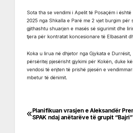
Sota tha se vendimi i Apelit të Posaçëm i është
2025 nga Shkalla e Parë me 2 vjet burgim për 
gjithashtu shuarjen e masës së sigurimit dhe li
tjera për kontratat koncesionare të Elbasanit dhe
Koka u lirua në dhjetor nga Gjykata e Durrësit, 
përsëritej pjesërisht gjykimi për Kokën, duke k
vendosi të enjten të prishë pjesën e vendimmar
mbetur të dënimit.
Planifikuan vrasjen e Aleksandër Pre
Post
SPAK ndaj anëtarëve të grupit “Bajri
navigation