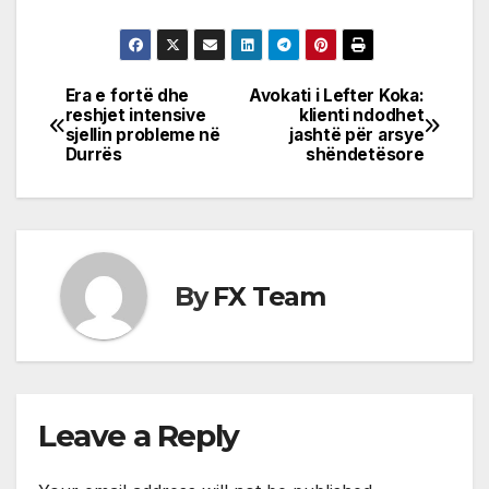
Era e fortë dhe
Avokati i Lefter Koka:
Post
reshjet intensive
klienti ndodhet
sjellin probleme në
jashtë për arsye
navigation
Durrës
shëndetësore
By
FX Team
Leave a Reply