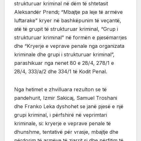
strukturuar kriminal në dëm të shtetasit
Aleksandër Prendi; “Mbajtje pa leje të armëve
luftarake” kryer në bashkëpunim të veçantë,
atë të grupit të strukturuar kriminal, “Grup i
strukturuar kriminal” në formën e pjesëmarrjes
dhe “Kryerje e veprave penale nga organizata
kriminale dhe grupi i strukturuar kriminal”,
parashikuar nga nenet 80 e 28/4, 278/1 e
28/4, 333/a/2 dhe 334/1 të Kodit Penal.
Nga hetimet e zhvilluara rezulton se të
pandehurit, Izmir Sakicaj, Samuel Troshani
dhe Franko Leka dyshohet se janë pjesë e një
grupi kriminal, i përfshirë në veprimtari
kriminale, si: kryerje e veprave penale të
dhunshme, tentativë për vrasje, mbajtje dhe
përdorim të armëve të zjarrit si dhe përfitim të