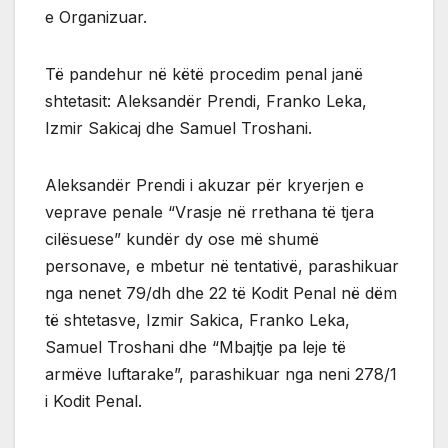
e Organizuar.
Të pandehur në këtë procedim penal janë
shtetasit: Aleksandër Prendi, Franko Leka,
Izmir Sakicaj dhe Samuel Troshani.
Aleksandër Prendi i akuzar për kryerjen e
veprave penale “Vrasje në rrethana të tjera
cilësuese” kundër dy ose më shumë
personave, e mbetur në tentativë, parashikuar
nga nenet 79/dh dhe 22 të Kodit Penal në dëm
të shtetasve, Izmir Sakica, Franko Leka,
Samuel Troshani dhe “Mbajtje pa leje të
armëve luftarake”, parashikuar nga neni 278/1
i Kodit Penal.