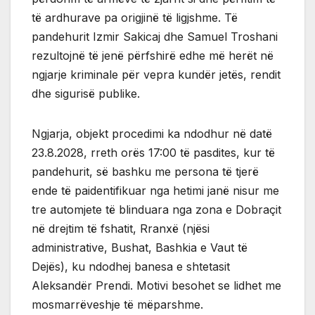
të ardhurave pa origjinë të ligjshme. Të
pandehurit Izmir Sakicaj dhe Samuel Troshani
rezultojnë të jenë përfshirë edhe më herët në
ngjarje kriminale për vepra kundër jetës, rendit
dhe sigurisë publike.
Ngjarja, objekt procedimi ka ndodhur në datë
23.8.2028, rreth orës 17:00 të pasdites, kur të
pandehurit, së bashku me persona të tjerë
ende të paidentifikuar nga hetimi janë nisur me
tre automjete të blinduara nga zona e Dobraçit
në drejtim të fshatit, Rranxë (njësi
administrative, Bushat, Bashkia e Vaut të
Dejës), ku ndodhej banesa e shtetasit
Aleksandër Prendi. Motivi besohet se lidhet me
mosmarrëveshje të mëparshme.