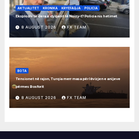
AKTUALITET
KRONIKA
KRYEFAQJA
POLICIA
Eksploziv te dera e dyqanit të Noizy-t? Policia nis hetimet
8 AUGUST 2026
FX TEAM
BOTA
Tensionet në rajon, Turqia merr masa për lëvizjen e anijeve
përmes Bosforit
8 AUGUST 2026
FX TEAM