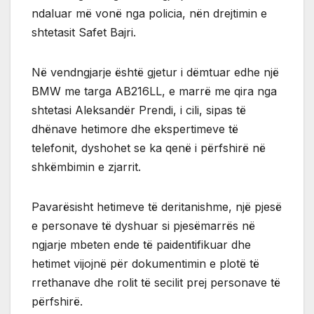
ndaluar më vonë nga policia, nën drejtimin e
shtetasit Safet Bajri.
Në vendngjarje është gjetur i dëmtuar edhe një
BMW me targa AB216LL, e marrë me qira nga
shtetasi Aleksandër Prendi, i cili, sipas të
dhënave hetimore dhe ekspertimeve të
telefonit, dyshohet se ka qenë i përfshirë në
shkëmbimin e zjarrit.
Pavarësisht hetimeve të deritanishme, një pjesë
e personave të dyshuar si pjesëmarrës në
ngjarje mbeten ende të paidentifikuar dhe
hetimet vijojnë për dokumentimin e plotë të
rrethanave dhe rolit të secilit prej personave të
përfshirë.