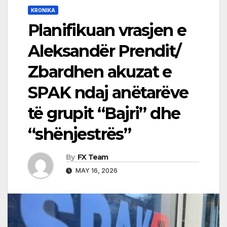
KRONIKA
Planifikuan vrasjen e
Aleksandër Prendit/
Zbardhen akuzat e
SPAK ndaj anëtarëve
të grupit “Bajri” dhe
“shënjestrës”
By
FX Team
MAY 16, 2026