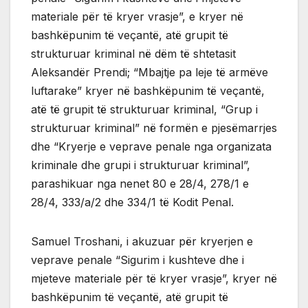
materiale për të kryer vrasje”, e kryer në
bashkëpunim të veçantë, atë grupit të
strukturuar kriminal në dëm të shtetasit
Aleksandër Prendi; “Mbajtje pa leje të armëve
luftarake” kryer në bashkëpunim të veçantë,
atë të grupit të strukturuar kriminal, “Grup i
strukturuar kriminal” në formën e pjesëmarrjes
dhe “Kryerje e veprave penale nga organizata
kriminale dhe grupi i strukturuar kriminal”,
parashikuar nga nenet 80 e 28/4, 278/1 e
28/4, 333/a/2 dhe 334/1 të Kodit Penal.
Samuel Troshani, i akuzuar për kryerjen e
veprave penale “Sigurim i kushteve dhe i
mjeteve materiale për të kryer vrasje”, kryer në
bashkëpunim të veçantë, atë grupit të