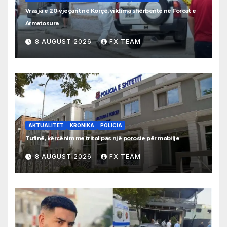
Vrasja e 20-vjeçarit në Korçë, viktima shërbente në Forcat e
Armatosura
8 AUGUST 2026
FX TEAM
AKTUALITET
KRONIKA
POLICIA
Tufinë, kërcënim me tritol pas një porosie për mobilje
8 AUGUST 2026
FX TEAM