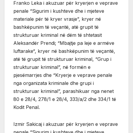
Franko Leka i akuzuar për kryerjen e veprave
penale “Sigurim i kushteve dhe i mjeteve
materiale për të kryer vrasje”, kryer në
bashkëpunim të veçantë, atë grupit të
strukturuar kriminal në dëm të shtetasit
Aleksandër Prendi; “Mbajtje pa leje e armëve
luftarake“, kryer në bashkëpunim të veçantë,
atë të grupit të strukturuar kriminal, “Grup i
strukturuar kriminal”, në formën e
pjesëmarrjes dhe “Kryerje e veprave penale
nga organizata kriminale dhe grupi i
strukturuar kriminal”, parashikuar nga nenet
80 e 28/4, 278/1 e 28/4, 333/a/2 dhe 334/1 të
Kodit Penal.
Izmir Sakicaj i akuzuar për kryerjen e veprave
penale “Sigurim i kushteve dhe i mjeteve