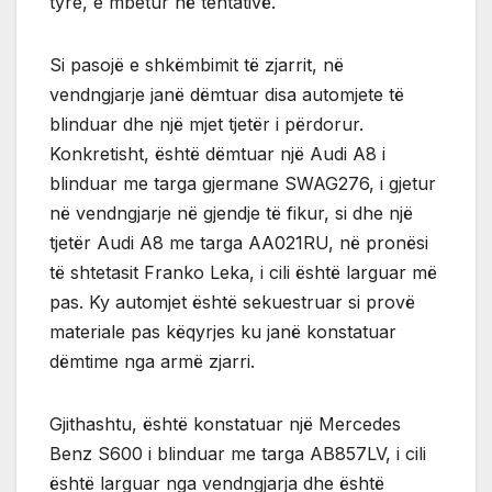
tyre, e mbetur në tentativë.
Si pasojë e shkëmbimit të zjarrit, në
vendngjarje janë dëmtuar disa automjete të
blinduar dhe një mjet tjetër i përdorur.
Konkretisht, është dëmtuar një Audi A8 i
blinduar me targa gjermane SWAG276, i gjetur
në vendngjarje në gjendje të fikur, si dhe një
tjetër Audi A8 me targa AA021RU, në pronësi
të shtetasit Franko Leka, i cili është larguar më
pas. Ky automjet është sekuestruar si provë
materiale pas këqyrjes ku janë konstatuar
dëmtime nga armë zjarri.
Gjithashtu, është konstatuar një Mercedes
Benz S600 i blinduar me targa AB857LV, i cili
është larguar nga vendngjarja dhe është