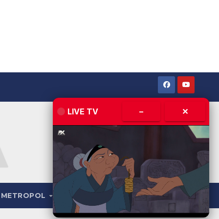
LIVE TV
–
✕
METROPOL
LIVE