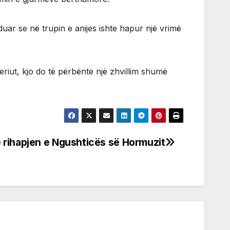
duar se në trupin e anijes ishte hapur një vrimë
riut, kjo do të përbënte një zhvillim shumë
 rihapjen e Ngushticës së Hormuzit