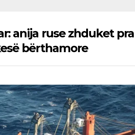
: anija ruse zhduket pra
kesë bërthamore