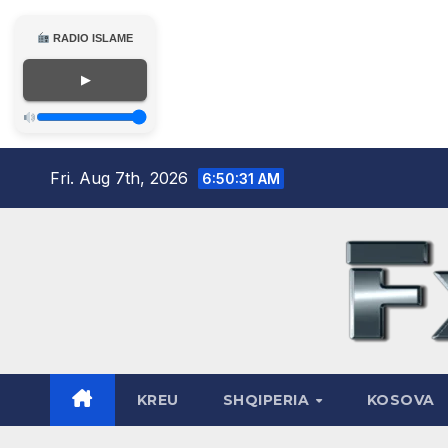
RADIO ISLAME
▶
Skip
Fri. Aug 7th, 2026
6:50:33 AM
to
content
KREU
SHQIPERIA
KOSOVA