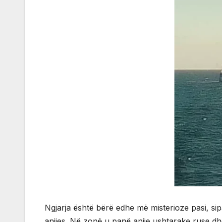
Ngjarja është bërë edhe më misterioze pasi, sip
anijes. Në zonë u panë anije ushtarake ruse d