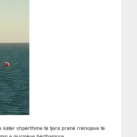
e katër shpërthime të tjera pranë rrënojave të
imin e gjurmëve bërthamore.