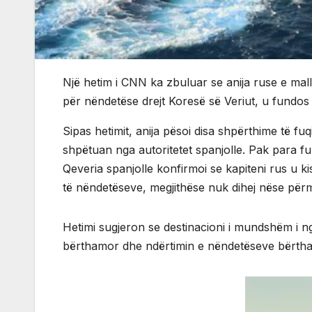
Një hetim i CNN ka zbuluar se anija ruse e ma
për nëndetëse drejt Koresë së Veriut, u fundos 
Sipas hetimit, anija pësoi disa shpërthime të fu
shpëtuan nga autoritetet spanjolle. Pak para fu
Qeveria spanjolle konfirmoi se kapiteni rus u
të nëndetëseve, megjithëse nuk dihej nëse përm
Hetimi sugjeron se destinacioni i mundshëm i n
bërthamor dhe ndërtimin e nëndetëseve bërtha