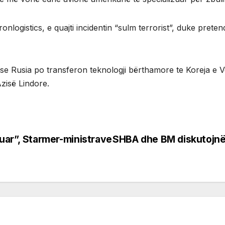
nlogistics, e quajti incidentin “sulm terrorist”, duke preten
 Rusia po transferon teknologji bërthamore te Koreja e Ve
zisë Lindore.
zuar”, Starmer-ministrave
SHBA dhe BM diskutojnë