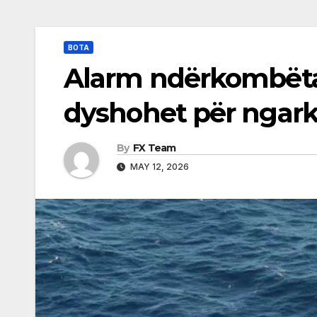
BOTA
Alarm ndërkombëtar
dyshohet për ngar
By
FX Team
MAY 12, 2026