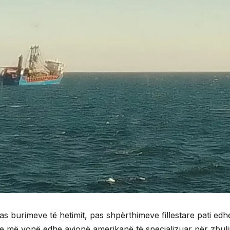
as burimeve të hetimit, pas shpërthimeve fillestare pati edh
he më vonë edhe avionë amerikanë të specializuar për zbul