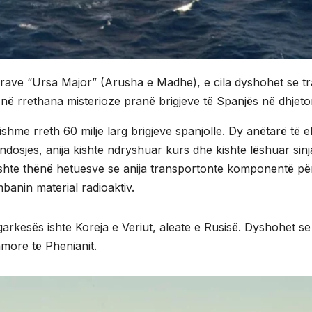
llrave “Ursa Major” (Arusha e Madhe), e cila dyshohet se 
në rrethana misterioze pranë brigjeve të Spanjës në dhjetor 
qishme rreth 60 milje larg brigjeve spanjolle. Dy anëtarë të 
ndosjes, anija kishte ndryshuar kurs dhe kishte lëshuar sin
 kishte thënë hetuesve se anija transportonte komponentë 
banin material radioaktiv.
garkesës ishte Koreja e Veriut, aleate e Rusisë. Dyshohet s
more të Phenianit.