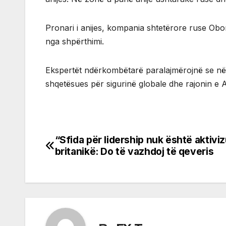
Pronari i anijes, kompania shtetërore ruse Oboro
nga shpërthimi.
Ekspertët ndërkombëtarë paralajmërojnë se nëse
shqetësues për sigurinë globale dhe rajonin e A
“Sfida për lidership nuk është aktivi
Post
britanikë: Do të vazhdoj të qeveris
navigation