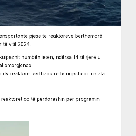
transportonte pjesë të reaktorëve bërthamorë
të vitit 2024.
ekuipazhit humbën jetën, ndërsa 14 të tjerë u
jal emergjence.
për dy reaktorë bërthamorë të ngjashëm me ata
e reaktorët do të përdoreshin për programin