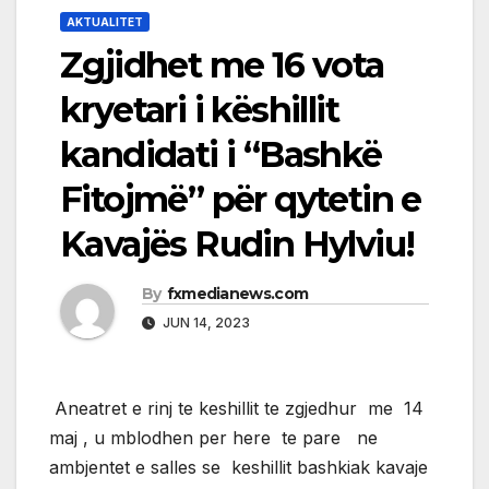
AKTUALITET
Zgjidhet me 16 vota
kryetari i këshillit
kandidati i “Bashkë
Fitojmë” për qytetin e
Kavajës Rudin Hylviu!
By
fxmedianews.com
JUN 14, 2023
Aneatret e rinj te keshillit te zgjedhur me 14
maj , u mblodhen per here te pare ne
ambjentet e salles se keshillit bashkiak kavaje