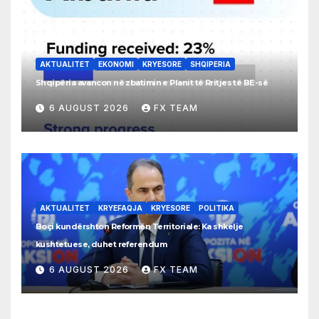
AKTUALITET
EKONOMI
KRYESORE
SHQIPERIA
Shqipëria avancon në zbatimin e Planit të Rritjes të BE-së
6 AUGUST 2026
FX TEAM
AKTUALITET
KRYEFAQJA
KRYESORE
POLITIKA
Boçi kundërshton Reformën Territoriale: Ka shkelje
kushtetuese, duhet referendum
6 AUGUST 2026
FX TEAM