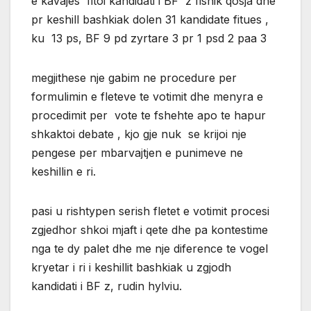
e kavajes fitoi kandidati i BF z fisnik qosja dhe
pr keshill bashkiak dolen 31 kandidate fitues ,
ku 13 ps, BF 9 pd zyrtare 3 pr 1 psd 2 paa 3
megjithese nje gabim ne procedure per
formulimin e fleteve te votimit dhe menyra e
procedimit per vote te fshehte apo te hapur
shkaktoi debate , kjo gje nuk se krijoi nje
pengese per mbarvajtjen e punimeve ne
keshillin e ri.
pasi u rishtypen serish fletet e votimit procesi
zgjedhor shkoi mjaft i qete dhe pa kontestime
nga te dy palet dhe me nje diference te vogel
kryetar i ri i keshillit bashkiak u zgjodh
kandidati i BF z, rudin hylviu.