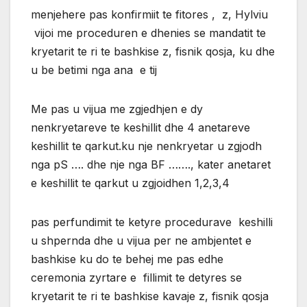
menjehere pas konfirmiit te fitores , z, Hylviu
vijoi me proceduren e dhenies se mandatit te
kryetarit te ri te bashkise z, fisnik qosja, ku dhe
u be betimi nga ana e tij
Me pas u vijua me zgjedhjen e dy
nenkryetareve te keshillit dhe 4 anetareve
keshillit te qarkut.ku nje nenkryetar u zgjodh
nga pS …. dhe nje nga BF ……., kater anetaret
e keshillit te qarkut u zgjoidhen 1,2,3,4
pas perfundimit te ketyre procedurave keshilli
u shpernda dhe u vijua per ne ambjentet e
bashkise ku do te behej me pas edhe
ceremonia zyrtare e fillimit te detyres se
kryetarit te ri te bashkise kavaje z, fisnik qosja