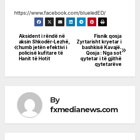
https://www.facebook.com/blueledED/
Aksident i rëndë në
Fisnik qosja
Post
aksin Shkodër-Lezhë,
Zyrtarisht kryetar i
humb jetën efektivi i
bashkisë Kavajë.
navigation
policisë kufitare të
Qosja : Nga sot
Hanit të Hotit
qytetar i të gjithë
qytetarëve
By
fxmedianews.com