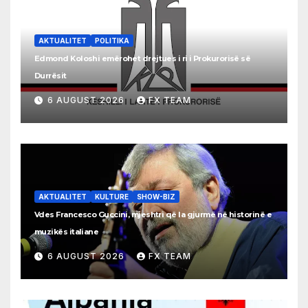
AKTUALITET
POLITIKA
Edmond Koloshi emërohet drejtues i ri i Prokurorisë së
Durrësit
6 AUGUST 2026
FX TEAM
AKTUALITET
KULTURE
SHOW-BIZ
Vdes Francesco Guccini, mjeshtri që la gjurmë në historinë e
muzikës italiane
6 AUGUST 2026
FX TEAM