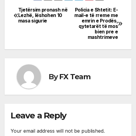
Tjetërsim pronash në
Policia e Shtetit: E-
Post
Lezhë, lëshohen 10
mail-e të rreme me
masa sigurie
emrin e Prodës,
navigation
qytetarët të mos
bien pre e
mashtrimeve
By
FX Team
Leave a Reply
Your email address will not be published.