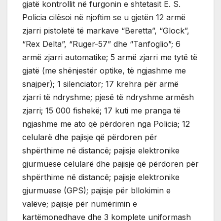
gjatë kontrollit në furgonin e shtetasit E. S.
Policia cilësoi në njoftim se u gjetën 12 armë
zjarri pistoletë të markave “Beretta”, “Glock”,
“Rex Delta”, “Ruger-57” dhe “Tanfoglio”; 6
armë zjarri automatike; 5 armë zjarri me tytë të
gjatë (me shënjestër optike, të ngjashme me
snajper); 1 silenciator; 17 krehra për armë
zjarri të ndryshme; pjesë të ndryshme armësh
zjarri; 15 000 fishekë; 17 kuti me pranga të
ngjashme me ato që përdoren nga Policia; 12
celularë dhe pajisje që përdoren për
shpërthime në distancë; pajisje elektronike
gjurmuese celularë dhe pajisje që përdoren për
shpërthime në distancë; pajisje elektronike
gjurmuese (GPS); pajisje për bllokimin e
valëve; pajisje për numërimin e
kartëmonedhave dhe 3 komplete uniformash