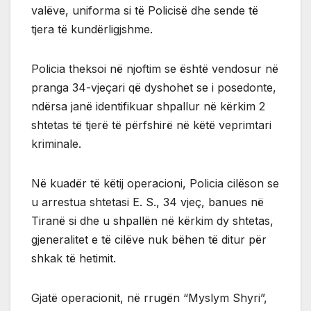
valëve, uniforma si të Policisë dhe sende të
tjera të kundërligjshme.
Policia theksoi në njoftim se është vendosur në
pranga 34-vjeçari që dyshohet se i posedonte,
ndërsa janë identifikuar shpallur në kërkim 2
shtetas të tjerë të përfshirë në këtë veprimtari
kriminale.
Në kuadër të këtij operacioni, Policia cilëson se
u arrestua shtetasi E. S., 34 vjeç, banues në
Tiranë si dhe u shpallën në kërkim dy shtetas,
gjeneralitet e të cilëve nuk bëhen të ditur për
shkak të hetimit.
Gjatë operacionit, në rrugën “Myslym Shyri”,