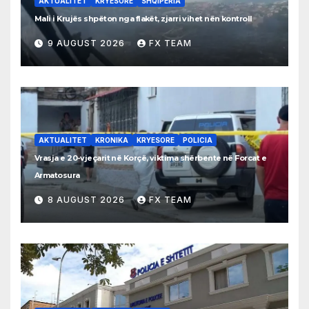
AKTUALITET
KRYESORE
SHQIPERIA
Mali i Krujës shpëton nga flakët, zjarri vihet nën kontroll
9 AUGUST 2026
FX TEAM
AKTUALITET
KRONIKA
KRYESORE
POLICIA
Vrasja e 20-vjeçarit në Korçë, viktima shërbente në Forcat e
Armatosura
8 AUGUST 2026
FX TEAM