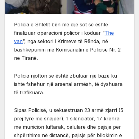
Policia e Shtetit bën me dije sot se është
finalizuar operacioni policor i koduar “
The
van
”, nga sektori i Krimeve të Rënda, në
bashkëpunim me Komisariatin e Policisë Nr. 2
në Tiranë.
Policia njofton se është zbuluar një bazë ku
ishte fshehur një arsenal armësh, të dyshuara
të trafikuara.
Sipas Policisë, u sekuestruan 23 armë zjarri (5
prej tyre me snajper), 1 silenciator, 17 krehra
me municion luftarak, celularë dhe pajisje për
shpërthime në distancë, pajisje për bllokimin e