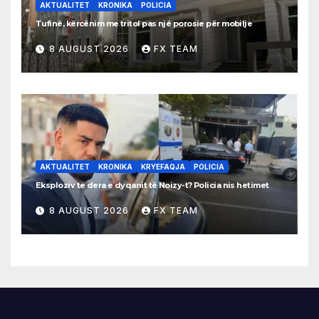
AKTUALITET
KRONIKA
POLICIA
Tufinë, kërcënim me tritol pas një porosie për mobilje
8 AUGUST 2026
FX TEAM
AKTUALITET
KRONIKA
KRYEFAQJA
POLICIA
Eksploziv te dera e dyqanit të Noizy-t? Policia nis hetimet
8 AUGUST 2026
FX TEAM