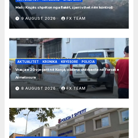
Mali i Krujës shpëton nga flakët, zjarri vihet nën kontroll
9 AUGUST 2026
FX TEAM
AKTUALITET
KRONIKA
KRYESORE
POLICIA
Vrasja e 20-vjeçarit në Korçë, viktima shërbente në Forcat e
Armatosura
8 AUGUST 2026
FX TEAM