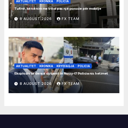
AKTUALITET
KRONIKA
POLICIA
Tufinë, kërcënim me tritol pas një porosie për mobilje
8 AUGUST 2026
FX TEAM
AKTUALITET
KRONIKA
KRYEFAQJA
POLICIA
Eksploziv te dera e dyqanit të Noizy-t? Policia nis hetimet
8 AUGUST 2026
FX TEAM