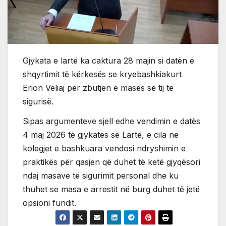
Gjykata e lartë ka caktura 28 majin si datën e
shqyrtimit të kërkesës se kryebashkiakurt
Erion Veliaj për zbutjen e masës së tij të
sigurisë.
Sipas argumenteve sjell edhe vendimin e datës
4 maj 2026 të gjykatës së Lartë, e cila në
kolegjet e bashkuara vendosi ndryshimin e
praktikës për qasjen që duhet të ketë gjyqësori
ndaj masave të sigurimit personal dhe ku
thuhet se masa e arrestit në burg duhet të jetë
opsioni fundit.