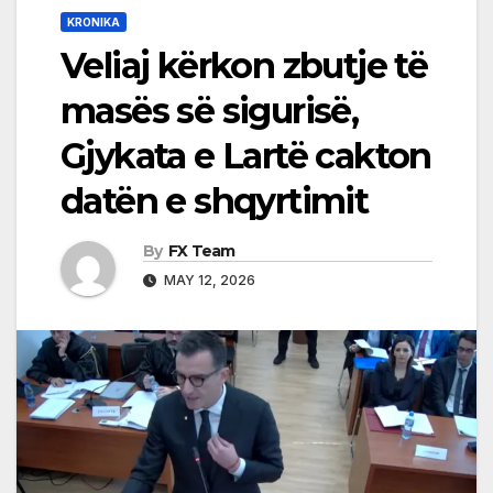
KRONIKA
Veliaj kërkon zbutje të
masës së sigurisë,
Gjykata e Lartë cakton
datën e shqyrtimit
By
FX Team
MAY 12, 2026