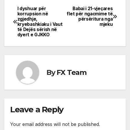
I dyshuar për
Babai i 21-vjeçares
Post
korrupsion në
flet për ngacmime të
zgjedhje,
përsëritura nga
navigation
kryebashkiaku i Vaut
mjeku
të Dejës sërish në
dyert e GJKKO
By
FX Team
Leave a Reply
Your email address will not be published.