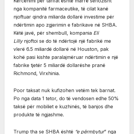
Kërcënimi për tarifat është marrë seriozisht
nga kompanitë farmaceutike, të cilat kanë
njoftuar qindra miliarda dollarë investime për
ndërtimin apo zgjerimin e fabrikave në SHBA.
Këtë javë, për shembull, kompania
Eli
Lilly
njoftoi se do të ndërtojë një fabrikë me
vlerë 6.5 miliardë dollarë në Houston, pak
kohë pasi kishte paralajmëruar ndërtimin e një
fabrike tjetër 5 miliardë dollarëshe pranë
Richmond, Virxhinia.
Poor taksat nuk kufizohen vetëm tek barnat.
Po nga data 1 tetor, do të vendosen edhe 50%
taksë për mobiliet e kuzhinës, të banjos dhe
produkte të ngjashme.
Trump tha se SHBA është
“e përmbytur
” nga