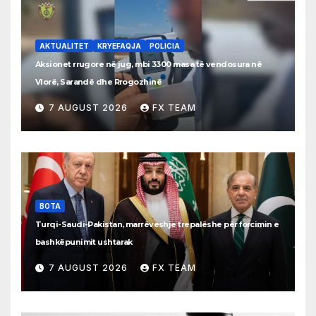
AKTUALITET
KRYEFAQJA
POLICIA
Aksionet rrugore në jug, mbi 3300 masa të vendosura në
Vlorë, Sarandë dhe Rrogozhinë
7 AUGUST 2026
FX TEAM
BOTA
Turqi-Saudi-Pakistan, marrëveshje trepalëshe për forcimin e
bashkëpunimit ushtarak
7 AUGUST 2026
FX TEAM