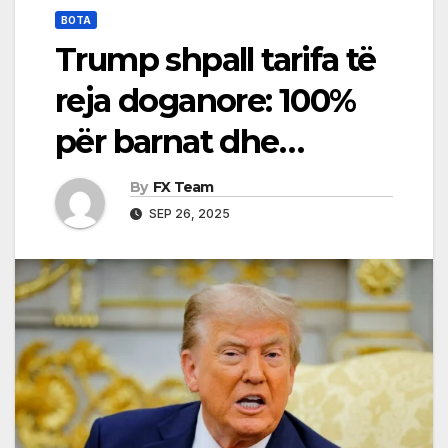
BOTA
Trump shpall tarifa të
reja doganore: 100%
për barnat dhe…
By
FX Team
SEP 26, 2025