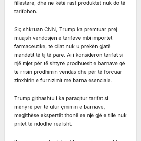
fillestare, dhe në këtë rast produktet nuk do të
tarifohen.
Siç shkruan CNN, Trump ka premtuar prej
muajsh vendosjen e tarifave mbi importet
farmaceutike, të cilat nuk u prekën gjatë
mandatit të tij të parë. Ai i konsideron tarifat si
një mjet për të shtyrë prodhuesit e barnave që
të rrisin prodhimin vendas dhe për të forcuar
zinxhirin e furnizimit me barna esenciale.
Trump gjithashtu i ka paraqitur tarifat si
mënyrë për të ulur çmimin e barnave,
megjithëse ekspertët thonë se një gjë e tillë nuk
pritet të ndodhë realisht.