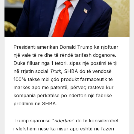
Presidenti amerikan Donald Trump ka njoftuar
një valë të re dhe të rëndë tarifash doganore.
Duke filluar nga 1 tetori, sipas një postimi të tij
në rrjetin social
Truth
, SHBA do të vendosë
100% taksë mbi çdo produkt farmaceutik të
markës apo me patentë, përveç rasteve kur
kompania përkatëse po ndërton një fabrikë
prodhimi në SHBA.
Trump sqaroi se “
ndërtimi
” do të konsiderohet
i vlefshëm nëse ka nisur apo është në fazën