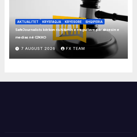
AKTUALITET
KRYEFAQJA
KRYESORE
SHQIPERIA
SafeJournalists kërkon rishikimin e rregullave për aksesin e
medias në GJKKO
7 AUGUST 2026
FX TEAM