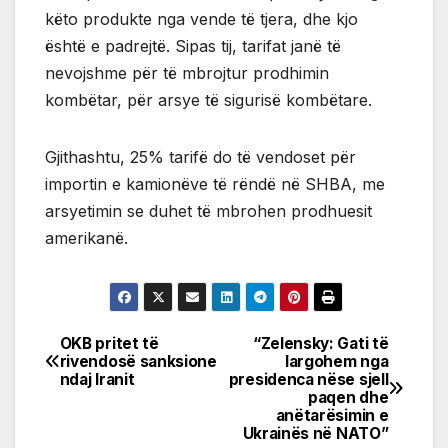
këto produkte nga vende të tjera, dhe kjo
është e padrejtë. Sipas tij, tarifat janë të
nevojshme për të mbrojtur prodhimin
kombëtar, për arsye të sigurisë kombëtare.
Gjithashtu, 25% tarifë do të vendoset për
importin e kamionëve të rëndë në SHBA, me
arsyetimin se duhet të mbrohen prodhuesit
amerikanë.
OKB pritet të
“Zelensky: Gati të
Post
rivendosë sanksione
largohem nga
ndaj Iranit
presidenca nëse sjell
navigation
paqen dhe
anëtarësimin e
Ukrainës në NATO”