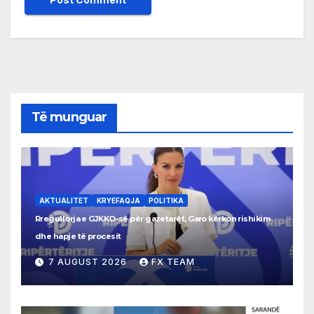
Të munguar
AKTUALITET
KRYEFAQJA
POLITIKA
Rregullorja e GJKKO-së për gazetarët, Garo kërkon rishikim
dhe hapje të procesit
7 AUGUST 2026
FX TEAM