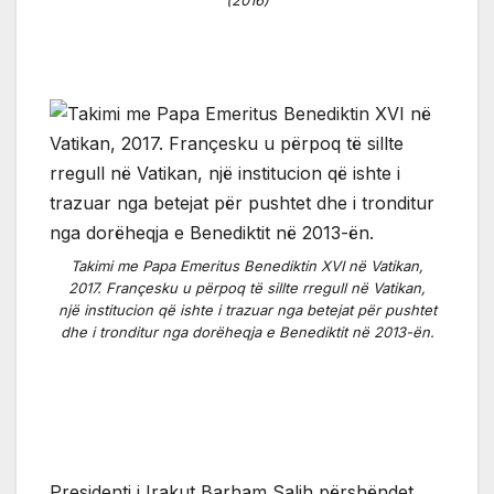
(2016)
Takimi me Papa Emeritus Benediktin XVI në Vatikan,
2017. Françesku u përpoq të sillte rregull në Vatikan,
një institucion që ishte i trazuar nga betejat për pushtet
dhe i tronditur nga dorëheqja e Benediktit në 2013-ën.
Presidenti i Irakut Barham Salih përshëndet