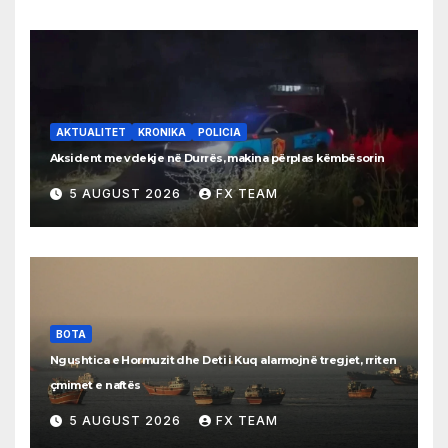
AKTUALITET
KRONIKA
POLICIA
Aksident me vdekje në Durrës, makina përplas këmbësorin
5 AUGUST 2026
FX TEAM
BOTA
Ngushtica e Hormuzit dhe Deti i Kuq alarmojnë tregjet, rriten
çmimet e naftës
5 AUGUST 2026
FX TEAM