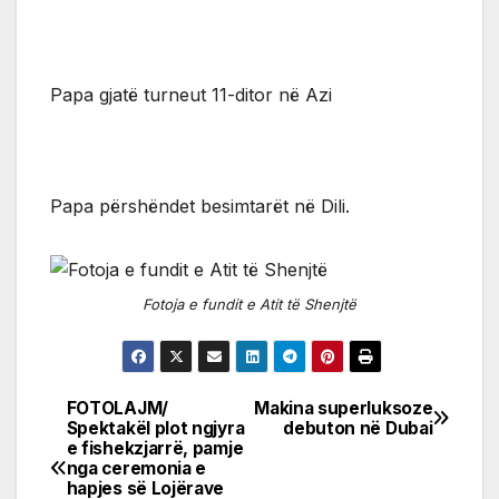
Papa gjatë turneut 11-ditor në Azi
Papa përshëndet besimtarët në Dili.
Fotoja e fundit e Atit të Shenjtë
FOTOLAJM/
Makina superluksoze
Post
Spektakël plot ngjyra
debuton në Dubai
e fishekzjarrë, pamje
navigation
nga ceremonia e
hapjes së Lojërave