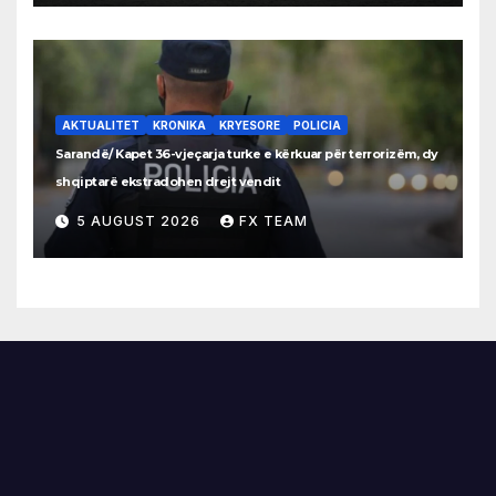
AKTUALITET
KRONIKA
KRYESORE
POLICIA
Sarandë/ Kapet 36-vjeçarja turke e kërkuar për terrorizëm, dy
shqiptarë ekstradohen drejt vendit
5 AUGUST 2026
FX TEAM