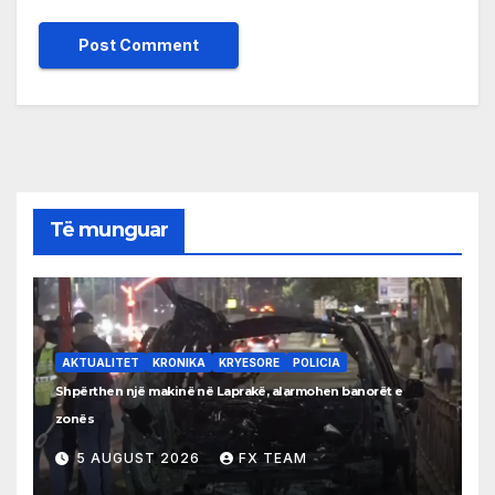
Të munguar
AKTUALITET
KRONIKA
KRYESORE
POLICIA
Shpërthen një makinë në Laprakë, alarmohen banorët e
zonës
5 AUGUST 2026
FX TEAM