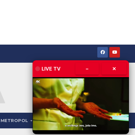
LIVE TV
–
✕
METROPOL
LIVE