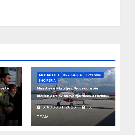
AKTUALITET
KRYEFAQJA
KRYESORE
SHQIPERIA
ëve të
Ministria e Mbrojtjes: Procedura për
blerjen e tre avionëve zjarrfikës u zhvillua
sipas ligjit
6 AUGUST 2026
FX
TEAM