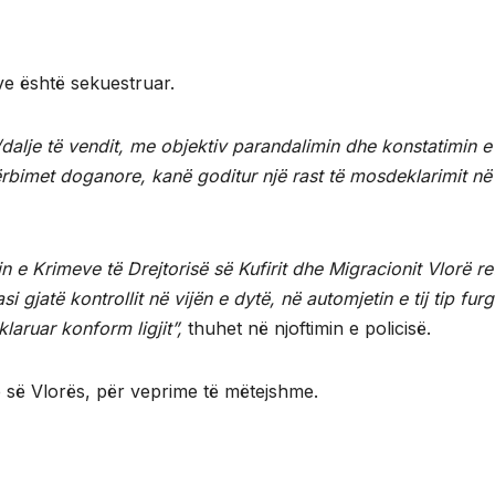
ve është sekuestruar.
e/dalje të vendit, me objektiv parandalimin dhe konstatimin e
rbimet doganore, kanë goditur një rast të mosdeklarimit në p
min e Krimeve të Drejtorisë së Kufirit dhe Migracionit Vlorë r
asi gjatë kontrollit në vijën e dytë, në automjetin e tij tip fu
klaruar konform ligjit”,
thuhet në njoftimin e policisë.
ë së Vlorës, për veprime të mëtejshme.