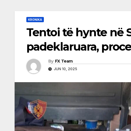
KRONIKA
Tentoi të hynte në 
padeklaruara, proce
By
FX Team
JUN 10, 2025