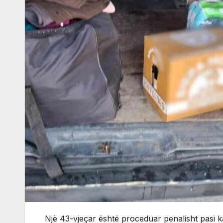
Një 43-vjeçar është proceduar penalisht pasi k