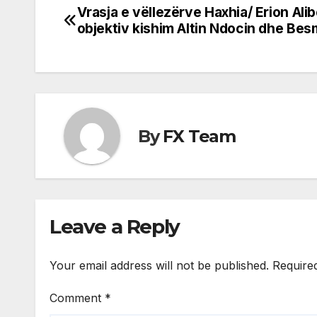
Vrasja e vëllezërve Haxhia/ Erion Alibe
Post
objektiv kishim Altin Ndocin dhe Bes
navigation
By
FX Team
Leave a Reply
Your email address will not be published.
Require
Comment
*