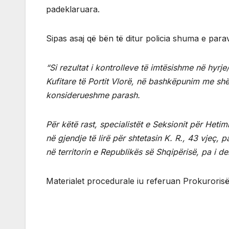
padeklaruara.
Sipas asaj që bën të ditur policia shuma e para
“Si rezultat i kontrolleve të imtësishme në hyrj
Kufitare të Portit Vlorë, në bashkëpunim me shë
konsiderueshme parash.
Për këtë rast, specialistët e Seksionit për Heti
në gjendje të lirë për shtetasin K. R., 43 vjeç, p
në territorin e Republikës së Shqipërisë, pa i de
Materialet procedurale iu referuan Prokuroris