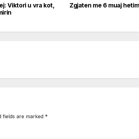
j: Viktori u vra kot,
Zgjaten me 6 muaj hetime
mirin
d fields are marked
*