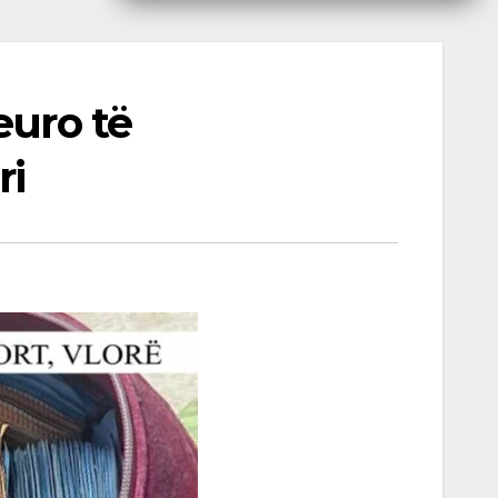
euro të
ri