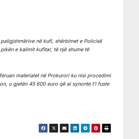
 paligjshmërive në kufi, shërbimet e Policisë
ikën e kalimit kufitar, të një shume të
eferuan materialet në Prokurori ku nisi procedimi
rgon, u gjetën 45 600 euro që ai synonte t’i fuste