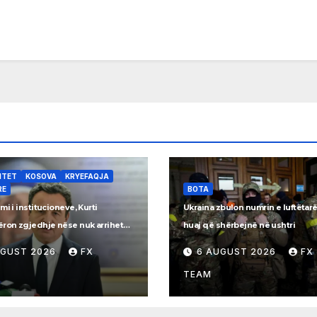
ITET
KOSOVA
KRYEFAQJA
RE
BOTA
mi i institucioneve, Kurti
Ukraina zbulon numrin e luftëtar
ëron zgjedhje nëse nuk arrihet
huaj që shërbejnë në ushtri
hja
UGUST 2026
FX
6 AUGUST 2026
FX
TEAM