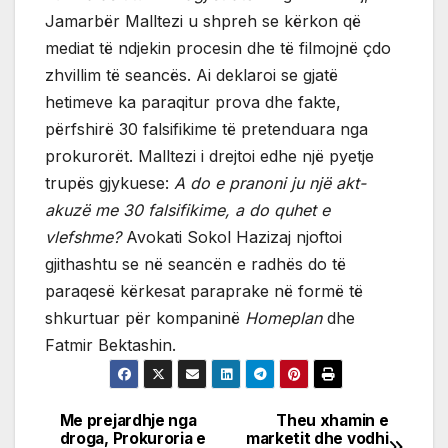
Jamarbër Malltezi u shpreh se kërkon që
mediat të ndjekin procesin dhe të filmojnë çdo
zhvillim të seancës. Ai deklaroi se gjatë
hetimeve ka paraqitur prova dhe fakte,
përfshirë 30 falsifikime të pretenduara nga
prokurorët. Malltezi i drejtoi edhe një pyetje
trupës gjykuese:
A do e pranoni ju një akt-
akuzë me 30 falsifikime, a do quhet e
vlefshme?
Avokati Sokol Hazizaj njoftoi
gjithashtu se në seancën e radhës do të
paraqesë kërkesat paraprake në formë të
shkurtuar për kompaninë
Homeplan
dhe
Fatmir Bektashin.
Me prejardhje nga
Theu xhamin e
Post
droga, Prokuroria e
marketit dhe vodhi