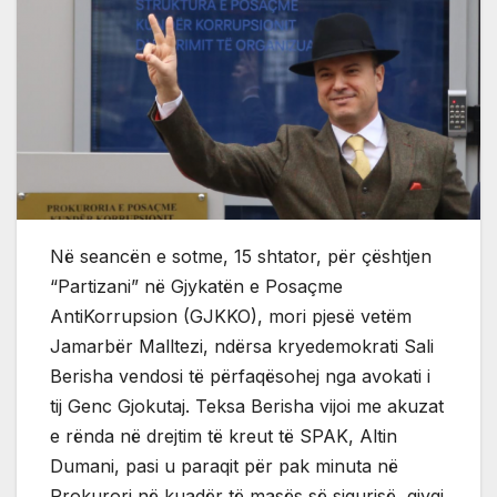
Në seancën e sotme, 15 shtator, për çështjen
“Partizani” në Gjykatën e Posaçme
AntiKorrupsion (GJKKO), mori pjesë vetëm
Jamarbër Malltezi, ndërsa kryedemokrati Sali
Berisha vendosi të përfaqësohej nga avokati i
tij Genc Gjokutaj. Teksa Berisha vijoi me akuzat
e rënda në drejtim të kreut të SPAK, Altin
Dumani, pasi u paraqit për pak minuta në
Prokurori në kuadër të masës së sigurisë, gjyqi