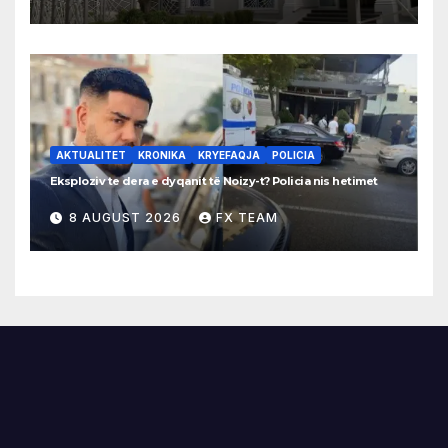
AKTUALITET
KRONIKA
KRYEFAQJA
POLICIA
Eksploziv te dera e dyqanit të Noizy-t? Policia nis hetimet
8 AUGUST 2026
FX TEAM