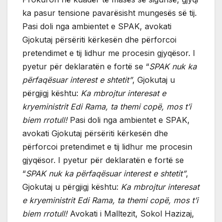
ka pasur tensione pavarësisht mungesës së tij.
Pasi doli nga ambientet e SPAK, avokati
Gjokutaj përsëriti kërkesën dhe përforcoi
pretendimet e tij lidhur me procesin gjyqësor. I
pyetur për deklaratën e fortë se “
SPAK nuk ka
përfaqësuar interest e shtetit”
, Gjokutaj u
përgjigj kështu:
Ka mbrojtur interesat e
kryeministrit Edi Rama, ta themi copë, mos t’i
biem rrotull!
Pasi doli nga ambientet e SPAK,
avokati Gjokutaj përsëriti kërkesën dhe
përforcoi pretendimet e tij lidhur me procesin
gjyqësor. I pyetur për deklaratën e fortë se
“
SPAK nuk ka përfaqësuar interest e shtetit”
,
Gjokutaj u përgjigj kështu:
Ka mbrojtur interesat
e kryeministrit Edi Rama, ta themi copë, mos t’i
biem rrotull!
Avokati i Malltezit, Sokol Hazizaj,