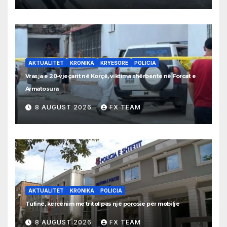
AKTUALITET
KRONIKA
KRYESORE
POLICIA
Vrasja e 20-vjeçarit në Korçë, viktima shërbente në Forcat e
Armatosura
8 AUGUST 2026
FX TEAM
AKTUALITET
KRONIKA
POLICIA
Tufinë, kërcënim me tritol pas një porosie për mobilje
8 AUGUST 2026
FX TEAM