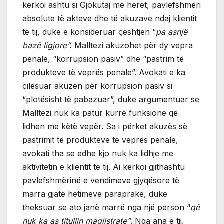
kërkoi ashtu si Gjokutaj më herët, pavlefshmëri
absolute të akteve dhe të akuzave ndaj klientit
të tij, duke e konsideruar çështjen “
pa asnjë
bazë ligjore”.
Malltezi akuzohet për dy vepra
penale, “korrupsion pasiv” dhe “pastrim të
produkteve të veprës penale”. Avokati e ka
cilësuar akuzën për korrupsion pasiv si
“plotësisht të pabazuar”, duke argumentuar se
Malltezi nuk ka patur kurrë funksione që
lidhen me këtë vepër. Sa i përket akuzës së
pastrimit të produkteve të veprës penale,
avokati tha se edhe kjo nuk ka lidhje me
aktivitetin e klientit të tij. Ai kërkoi gjithashtu
pavlefshmërinë e vendimeve gjyqësore të
marra gjatë hetimeve paraprake, duke
theksuar se ato janë marrë nga një person “
që
nuk ka as titullin magjistrate”
. Nga ana e tij,