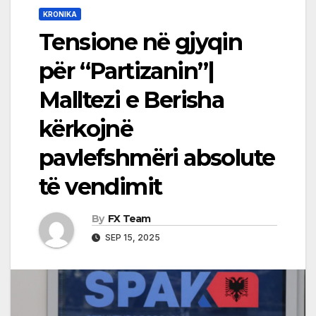
KRONIKA
Tensione në gjyqin
për “Partizanin”|
Malltezi e Berisha
kërkojnë
pavlefshmëri absolute
të vendimit
By
FX Team
SEP 15, 2025