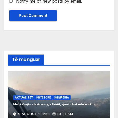
Notify me of new posts by email.
Të munguar
AKTUALITET
KRYESORE
SHQIPERIA
Mali i Krujës shpëton nga flakët, zjarri vihet nën kontroll
9 AUGUST 2026
FX TEAM