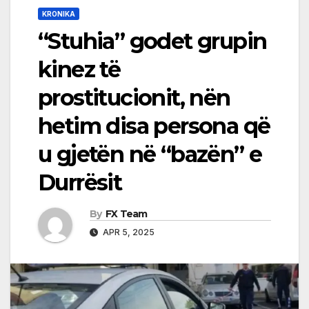
KRONIKA
“Stuhia” godet grupin
kinez të
prostitucionit, nën
hetim disa persona që
u gjetën në “bazën” e
Durrësit
By
FX Team
APR 5, 2025