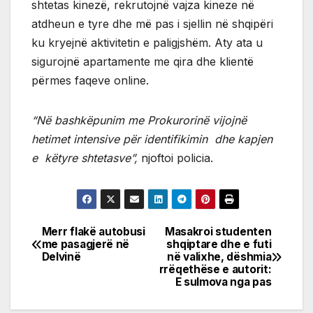
shtetas kinezë, rekrutojnë vajza kineze në
atdheun e tyre dhe më pas i sjellin në shqipëri
ku kryejnë aktivitetin e paligjshëm. Aty ata u
sigurojnë apartamente me qira dhe klientë
përmes faqeve online.
“Në bashkëpunim me Prokurorinë vijojnë
hetimet intensive për identifikimin dhe kapjen
e këtyre shtetasve”,
njoftoi policia.
Merr flakë autobusi
Masakroi studenten
Post
me pasagjerë në
shqiptare dhe e futi
Delvinë
në valixhe, dëshmia
navigation
rrëqethëse e autorit:
E sulmova nga pas