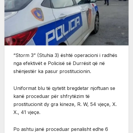
“Storm 3” (Stuhia 3) është operacioni i radhës
nga efektivët e Policisë së Durrësit që në
shënjestër ka pasur prostitucionin.
Uniformat blu të qytetit bregdetar njoftuan se
kanë proceduar për shfrytëzim të
prostitucionit dy gra kineze, R. W, 54 vjeçe, X.
X., 41 vjeçe.
Po ashtu janë proceduar penalisht edhe 6