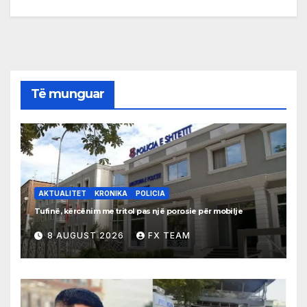
Të munguar
AKTUALITET
KRONIKA
POLICIA
Tufinë, kërcënim me tritol pas një porosie për mobilje
8 AUGUST 2026
FX TEAM