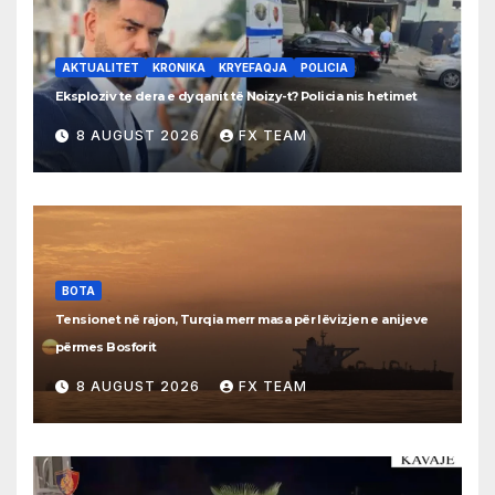
AKTUALITET
KRONIKA
KRYEFAQJA
POLICIA
Eksploziv te dera e dyqanit të Noizy-t? Policia nis hetimet
8 AUGUST 2026
FX TEAM
BOTA
Tensionet në rajon, Turqia merr masa për lëvizjen e anijeve
përmes Bosforit
8 AUGUST 2026
FX TEAM