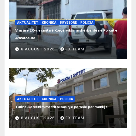
AKTUALITET
KRONIKA
KRYESORE
POLICIA
Vrasja e 20-vjeçarit në Korçë, viktima shërbente në Forcat e
Armatosura
8 AUGUST 2026
FX TEAM
AKTUALITET
KRONIKA
POLICIA
Tufinë, kërcënim me tritol pas një porosie për mobilje
8 AUGUST 2026
FX TEAM