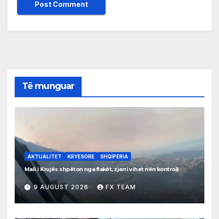
Të munguar
AKTUALITET
KRYESORE
SHQIPERIA
Mali i Krujës shpëton nga flakët, zjarri vihet nën kontroll
9 AUGUST 2026
FX TEAM