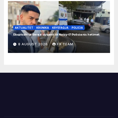
AKTUALITET
KRONIKA
KRYEFAQJA
POLICIA
Eksploziv te dera e dyqanit të Noizy-t? Policia nis hetimet
8 AUGUST 2026
FX TEAM