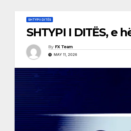
SHTYPI I DITËS
SHTYPI I DITËS, e h
By
FX Team
MAY 11, 2026