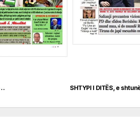
6…
SHTYPI I DITËS, e shtu