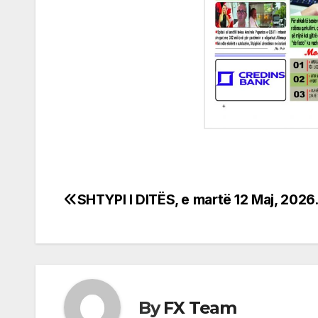
SHTYPI I DITËS, e martë 12 Maj, 202
Post
navigation
By
FX Team