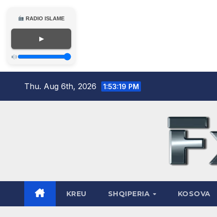
RADIO ISLAME
▶
Skip
Thu. Aug 6th, 2026
1:53:20 PM
to
content
KREU
SHQIPERIA
KOSOVA