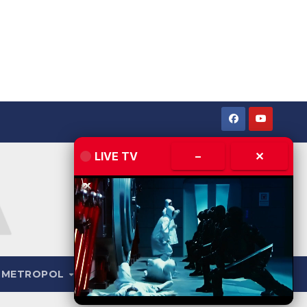
LIVE TV
–
✕
METROPOL
LIVE