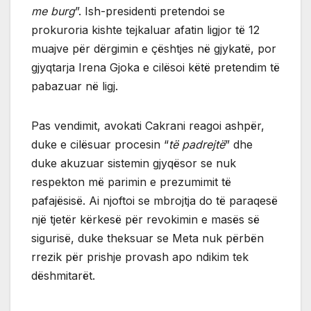
me burg
”. Ish-presidenti pretendoi se
prokuroria kishte tejkaluar afatin ligjor të 12
muajve për dërgimin e çështjes në gjykatë, por
gjyqtarja Irena Gjoka e cilësoi këtë pretendim të
pabazuar në ligj.
Pas vendimit, avokati Cakrani reagoi ashpër,
duke e cilësuar procesin “
të padrejtë
” dhe
duke akuzuar sistemin gjyqësor se nuk
respekton më parimin e prezumimit të
pafajësisë. Ai njoftoi se mbrojtja do të paraqesë
një tjetër kërkesë për revokimin e masës së
sigurisë, duke theksuar se Meta nuk përbën
rrezik për prishje provash apo ndikim tek
dëshmitarët.