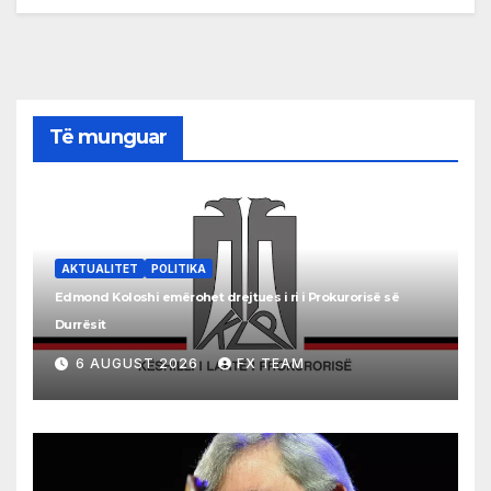
Të munguar
AKTUALITET
POLITIKA
Edmond Koloshi emërohet drejtues i ri i Prokurorisë së
Durrësit
6 AUGUST 2026
FX TEAM