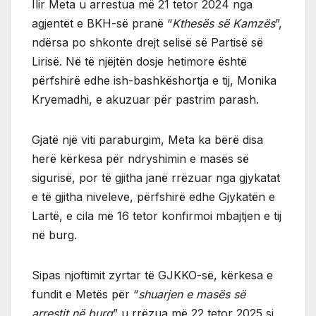
Ilir Meta u arrestua më 21 tetor 2024 nga
agjentët e BKH-së pranë “
Kthesës së Kamzës
”,
ndërsa po shkonte drejt selisë së Partisë së
Lirisë. Në të njëjtën dosje hetimore është
përfshirë edhe ish-bashkëshortja e tij, Monika
Kryemadhi, e akuzuar për pastrim parash.
Gjatë një viti paraburgim, Meta ka bërë disa
herë kërkesa për ndryshimin e masës së
sigurisë, por të gjitha janë rrëzuar nga gjykatat
e të gjitha niveleve, përfshirë edhe Gjykatën e
Lartë, e cila më 16 tetor konfirmoi mbajtjen e tij
në burg.
Sipas njoftimit zyrtar të GJKKO-së, kërkesa e
fundit e Metës për “
shuarjen e masës së
arrestit në burg
” u rrëzua më 22 tetor 2025 si