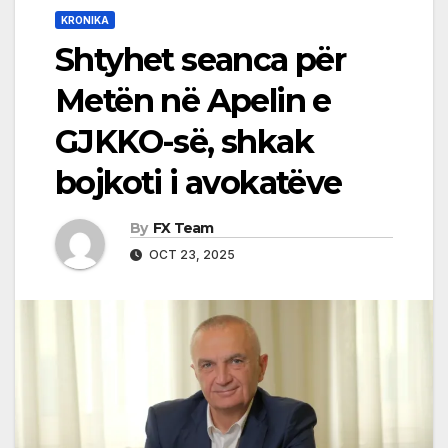
KRONIKA
Shtyhet seanca për
Metën në Apelin e
GJKKO-së, shkak
bojkoti i avokatëve
By
FX Team
OCT 23, 2025