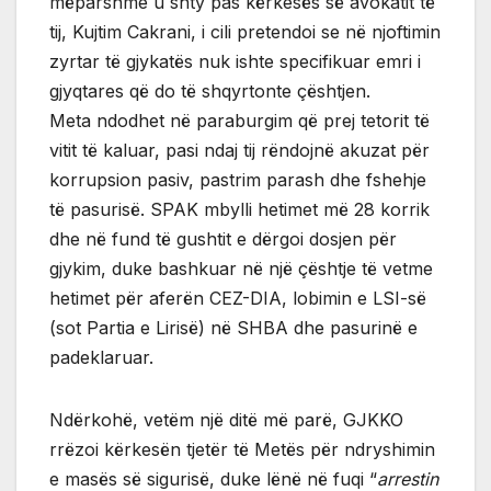
mëparshme u shty pas kërkesës së avokatit të
tij, Kujtim Cakrani, i cili pretendoi se në njoftimin
zyrtar të gjykatës nuk ishte specifikuar emri i
gjyqtares që do të shqyrtonte çështjen.
Meta ndodhet në paraburgim që prej tetorit të
vitit të kaluar, pasi ndaj tij rëndojnë akuzat për
korrupsion pasiv, pastrim parash dhe fshehje
të pasurisë. SPAK mbylli hetimet më 28 korrik
dhe në fund të gushtit e dërgoi dosjen për
gjykim, duke bashkuar në një çështje të vetme
hetimet për aferën CEZ-DIA, lobimin e LSI-së
(sot Partia e Lirisë) në SHBA dhe pasurinë e
padeklaruar.
Ndërkohë, vetëm një ditë më parë, GJKKO
rrëzoi kërkesën tjetër të Metës për ndryshimin
e masës së sigurisë, duke lënë në fuqi “
arrestin