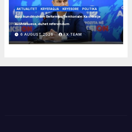
AKTUALITET
KRYEFAQJA
KRYESORE
POLITIKA
Boçi kundërshton Reformën Territoriale: Ka shkelje
kushtetuese, duhet referendum
6 AUGUST 2026
FX TEAM