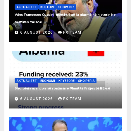
AKTUALITET
KULTURE
SHOW-BIZ
Vdes Francesco Guccini, mjeshtri që la gjurmë në historinë e
muzikës italiane
6 AUGUST 2026
FX TEAM
AKTUALITET
EKONOMI
KRYESORE
SHQIPERIA
Shqipëria avancon në zbatimin e Planit të Rritjes të BE-së
6 AUGUST 2026
FX TEAM