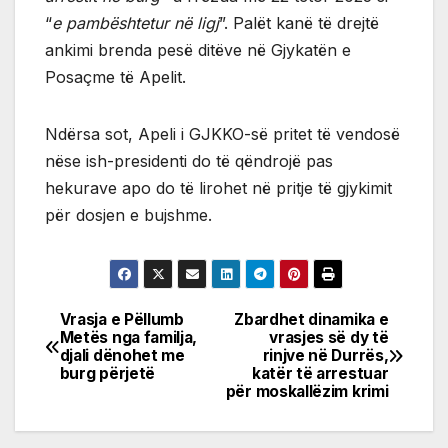
“
e pambështetur në ligj
”. Palët kanë të drejtë
ankimi brenda pesë ditëve në Gjykatën e
Posaçme të Apelit.
Ndërsa sot, Apeli i GJKKO-së pritet të vendosë
nëse ish-presidenti do të qëndrojë pas
hekurave apo do të lirohet në pritje të gjykimit
për dosjen e bujshme.
Vrasja e Pëllumb
Zbardhet dinamika e
Post
Metës nga familja,
vrasjes së dy të
djali dënohet me
rinjve në Durrës,
navigation
burg përjetë
katër të arrestuar
për moskallëzim krimi