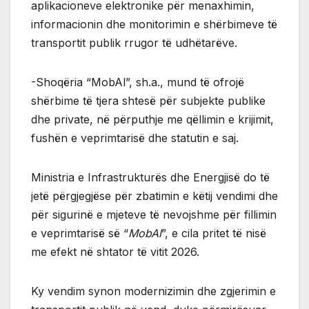
aplikacioneve elektronike për menaxhimin,
informacionin dhe monitorimin e shërbimeve të
transportit publik rrugor të udhëtarëve.
-Shoqëria “MobAl”, sh.a., mund të ofrojë
shërbime të tjera shtesë për subjekte publike
dhe private, në përputhje me qëllimin e krijimit,
fushën e veprimtarisë dhe statutin e saj.
Ministria e Infrastrukturës dhe Energjisë do të
jetë përgjegjëse për zbatimin e këtij vendimi dhe
për sigurinë e mjeteve të nevojshme për fillimin
e veprimtarisë së “
MobAl
”, e cila pritet të nisë
me efekt në shtator të vitit 2026.
Ky vendim synon modernizimin dhe zgjerimin e