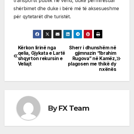
transportit publik në vend, duke përmirësuar
shërbimet dhe duke i bërë më të aksesueshme
për qytetarët dhe turistët.
Kërkon lirinë nga
Sherr i dhunshëm në
Post
qelia, Gjykata e Lartë
gjimnazin “Ibrahim
shqyrton rekursin e
Rugova” në Kamëz,
navigation
Veliajt
plagosen me thikë dy
nxënës
By
FX Team