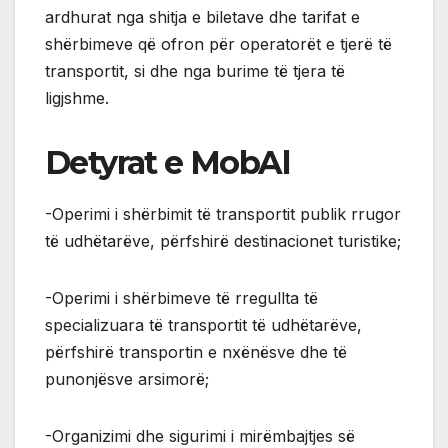
ardhurat nga shitja e biletave dhe tarifat e
shërbimeve që ofron për operatorët e tjerë të
transportit, si dhe nga burime të tjera të
ligjshme.
Detyrat e MobAl
-Operimi i shërbimit të transportit publik rrugor
të udhëtarëve, përfshirë destinacionet turistike;
-Operimi i shërbimeve të rregullta të
specializuara të transportit të udhëtarëve,
përfshirë transportin e nxënësve dhe të
punonjësve arsimorë;
-Organizimi dhe sigurimi i mirëmbajtjes së