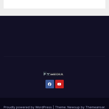
Proudly powered by WordPress
|
Theme:
Newsup
by
Themeansar
.