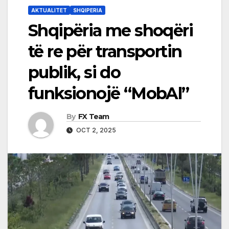
AKTUALITET
SHQIPERIA
Shqipëria me shoqëri
të re për transportin
publik, si do
funksionojë “MobAl”
By
FX Team
OCT 2, 2025