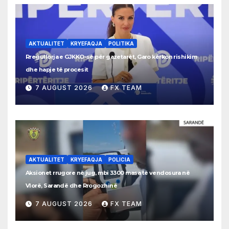
AKTUALITET
KRYEFAQJA
POLITIKA
Rregullorja e GJKKO-së për gazetarët, Garo kërkon rishikim
dhe hapje të procesit
7 AUGUST 2026
FX TEAM
AKTUALITET
KRYEFAQJA
POLICIA
Aksionet rrugore në jug, mbi 3300 masa të vendosura në
Vlorë, Sarandë dhe Rrogozhinë
7 AUGUST 2026
FX TEAM