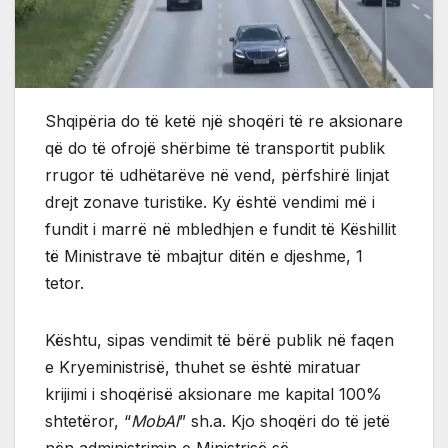
Shqipëria do të ketë një shoqëri të re aksionare
që do të ofrojë shërbime të transportit publik
rrugor të udhëtarëve në vend, përfshirë linjat
drejt zonave turistike. Ky është vendimi më i
fundit i marrë në mbledhjen e fundit të Këshillit
të Ministrave të mbajtur ditën e djeshme, 1
tetor.
Kështu, sipas vendimit të bërë publik në faqen
e Kryeministrisë, thuhet se është miratuar
krijimi i shoqërisë aksionare me kapital 100%
shtetëror, “
MobAl
” sh.a. Kjo shoqëri do të jetë
nën administrimin e Ministrisë së