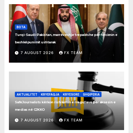
BOTA
Turqi-Saudi-Pakistan, marrëveshje trepalëshe për forcimin e
bashkëpunimit ushtarak
7 AUGUST 2026
FX TEAM
AKTUALITET
KRYEFAQJA
KRYESORE
SHQIPERIA
SafeJournalists kërkon rishikimin e rregullave për aksesin e
medias në GJKKO
7 AUGUST 2026
FX TEAM