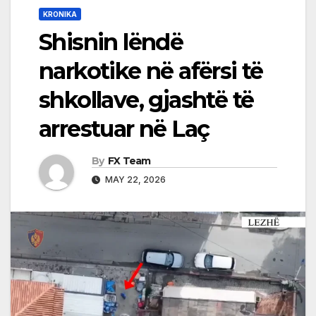
KRONIKA
Shisnin lëndë
narkotike në afërsi të
shkollave, gjashtë të
arrestuar në Laç
By
FX Team
MAY 22, 2026