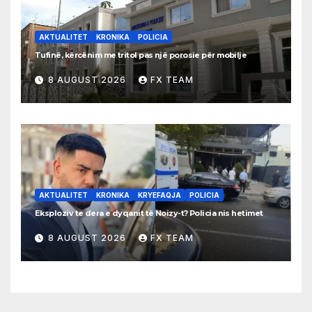
AKTUALITET
KRONIKA
POLICIA
Tufinë, kërcënim me tritol pas një porosie për mobilje
8 AUGUST 2026
FX TEAM
AKTUALITET
KRONIKA
KRYEFAQJA
POLICIA
Eksploziv te dera e dyqanit të Noizy-t? Policia nis hetimet
8 AUGUST 2026
FX TEAM