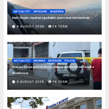
AKTUALITET
KRYESORE
SHQIPERIA
Mali i Krujës shpëton nga flakët, zjarri vihet nën kontroll
9 AUGUST 2026
FX TEAM
AKTUALITET
KRONIKA
KRYESORE
POLICIA
Vrasja e 20-vjeçarit në Korçë, viktima shërbente në Forcat e
Armatosura
8 AUGUST 2026
FX TEAM