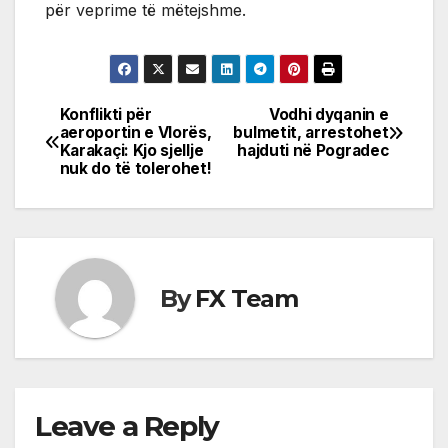
për veprime të mëtejshme.
Konflikti për
Vodhi dyqanin e
Post
aeroportin e Vlorës,
bulmetit, arrestohet
Karakaçi: Kjo sjellje
hajduti në Pogradec
navigation
nuk do të tolerohet!
By
FX Team
Leave a Reply