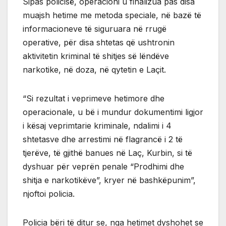
Sipas policisë, operacioni u finalizua pas disa
muajsh hetime me metoda speciale, në bazë të
informacioneve të siguruara në rrugë
operative, për disa shtetas që ushtronin
aktivitetin kriminal të shitjes së lëndëve
narkotike, në doza, në qytetin e Laçit.
“Si rezultat i veprimeve hetimore dhe
operacionale, u bë i mundur dokumentimi ligjor
i kësaj veprimtarie kriminale, ndalimi i 4
shtetasve dhe arrestimi në flagrancë i 2 të
tjerëve, të gjithë banues në Laç, Kurbin, si të
dyshuar për veprën penale “Prodhimi dhe
shitja e narkotikëve”, kryer në bashkëpunim”,
njoftoi policia.
Policia bëri të ditur se, nga hetimet dyshohet se