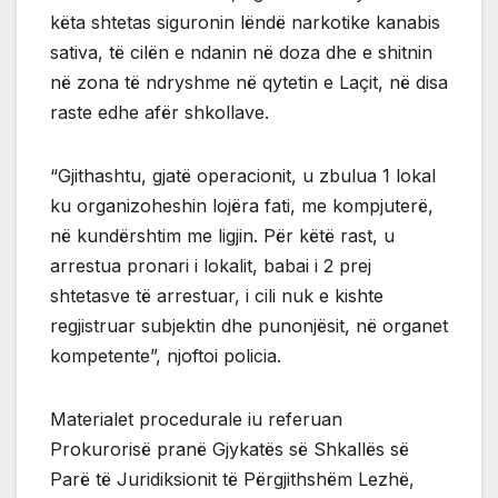
këta shtetas siguronin lëndë narkotike kanabis
sativa, të cilën e ndanin në doza dhe e shitnin
në zona të ndryshme në qytetin e Laçit, në disa
raste edhe afër shkollave.
“Gjithashtu, gjatë operacionit, u zbulua 1 lokal
ku organizoheshin lojëra fati, me kompjuterë,
në kundërshtim me ligjin. Për këtë rast, u
arrestua pronari i lokalit, babai i 2 prej
shtetasve të arrestuar, i cili nuk e kishte
regjistruar subjektin dhe punonjësit, në organet
kompetente”, njoftoi policia.
Materialet procedurale iu referuan
Prokurorisë pranë Gjykatës së Shkallës së
Parë të Juridiksionit të Përgjithshëm Lezhë,