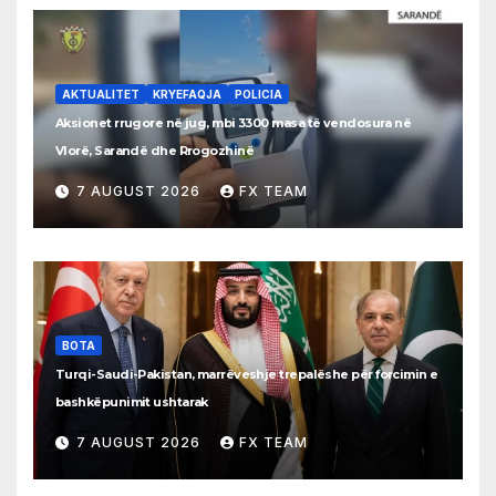
AKTUALITET
KRYEFAQJA
POLICIA
Aksionet rrugore në jug, mbi 3300 masa të vendosura në
Vlorë, Sarandë dhe Rrogozhinë
7 AUGUST 2026
FX TEAM
BOTA
Turqi-Saudi-Pakistan, marrëveshje trepalëshe për forcimin e
bashkëpunimit ushtarak
7 AUGUST 2026
FX TEAM