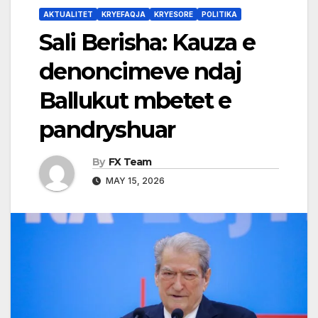
AKTUALITET
KRYEFAQJA
KRYESORE
POLITIKA
Sali Berisha: Kauza e
denoncimeve ndaj
Ballukut mbetet e
pandryshuar
By
FX Team
MAY 15, 2026