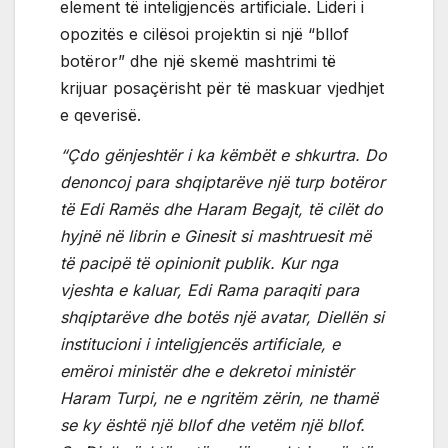
element të inteligjencës artificiale. Lideri i
opozitës e cilësoi projektin si një “bllof
botëror” dhe një skemë mashtrimi të
krijuar posaçërisht për të maskuar vjedhjet
e qeverisë.
“Çdo gënjeshtër i ka këmbët e shkurtra. Do
denoncoj para shqiptarëve një turp botëror
të Edi Ramës dhe Haram Begajt, të cilët do
hyjnë në librin e Ginesit si mashtruesit më
të pacipë të opinionit publik. Kur nga
vjeshta e kaluar, Edi Rama paraqiti para
shqiptarëve dhe botës një avatar, Diellën si
institucioni i inteligjencës artificiale, e
emëroi ministër dhe e dekretoi ministër
Haram Turpi, ne e ngritëm zërin, ne thamë
se ky është një bllof dhe vetëm një bllof.