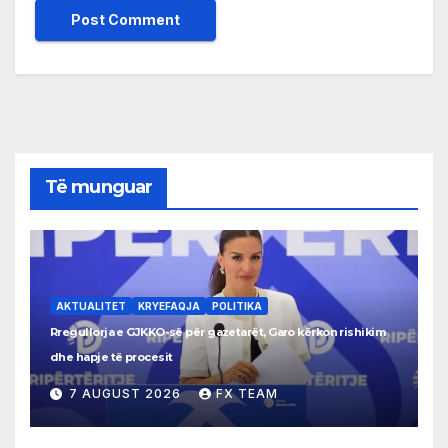
Të munguar
AKTUALITET
KRYEFAQJA
POLITIKA
Rregullorja e GJKKO-së për gazetarët, Garo kërkon rishikim
dhe hapje të procesit
7 AUGUST 2026
FX TEAM