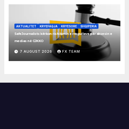
AKTUALITET
KRYEFAQJA
KRYESORE
SHQIPERIA
SafeJournalists kërkon rishikimin e rregullave për aksesin e
medias në GJKKO
7 AUGUST 2026
FX TEAM