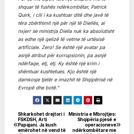
shquar të fushës ndërkombëtar, Patrick
Quirk, i cili i ka kushtuar ditë dhe javë të
tëra zbërthimit një për një të Diellës, ai
nxjerr se ministrja Diella nuk ka absolutisht
as edhe një qelizë të vetme të urtësisë
artificiale. Zero! Se është një avatar pa
asnjë atribut për korrupsionin, pa asnjë
ndërfaqe, etj, etj. Ky është një krim i
shëmtuar kushtetues. Kjo është një
damkosje tjetër e imazhit të Shqipërisë në
Evropë dhe botë.”
Shkarkohet drejtori i
Ministria e Mbrojtjes:
Post
FSKDSH, Arti
Shqipëria pjesë e
Papajani. Ja kush
operacioneve
navigation
emërohet në vend të
ndërkombëtare me