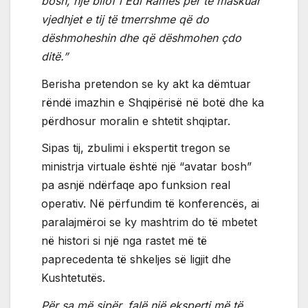
bosh, një bllof i Edi Ramës për të maskuar
vjedhjet e tij të tmerrshme që do
dëshmoheshin dhe që dëshmohen çdo
ditë.”
Berisha pretendon se ky akt ka dëmtuar
rëndë imazhin e Shqipërisë në botë dhe ka
përdhosur moralin e shtetit shqiptar.
Sipas tij, zbulimi i ekspertit tregon se
ministrja virtuale është një “avatar bosh”
pa asnjë ndërfaqe apo funksion real
operativ. Në përfundim të konferencës, ai
paralajmëroi se ky mashtrim do të mbetet
në histori si një nga rastet më të
paprecedenta të shkeljes së ligjit dhe
Kushtetutës.
Për sa më sipër, falë një eksperti më të