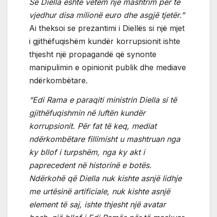
Se Diella është vetëm një mashtrim për të
vjedhur disa milionë euro dhe asgjë tjetër.”
Ai theksoi se prezantimi i Diellës si një mjet
i gjithëfuqishëm kundër korrupsionit ishte
thjesht një propagandë që synonte
manipulimin e opinionit publik dhe mediave
ndërkombëtare.
“Edi Rama e paraqiti ministrin Diella si të
gjithëfuqishmin në luftën kundër
korrupsionit. Për fat të keq, mediat
ndërkombëtare fillimisht u mashtruan nga
ky bllof i turpshëm, nga ky akt i
paprecedent në historinë e botës.
Ndërkohë që Diella nuk kishte asnjë lidhje
me urtësinë artificiale, nuk kishte asnjë
element të saj, ishte thjesht një avatar