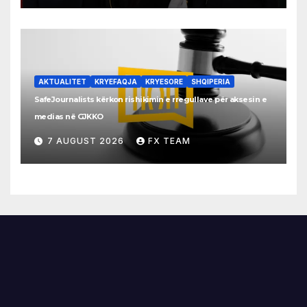
AKTUALITET
KRYEFAQJA
KRYESORE
SHQIPERIA
SafeJournalists kërkon rishikimin e rregullave për aksesin e
medias në GJKKO
7 AUGUST 2026
FX TEAM