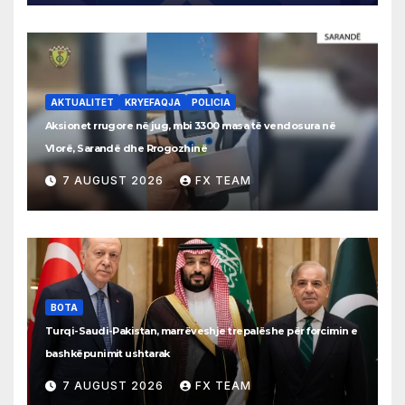
AKTUALITET
KRYEFAQJA
POLICIA
Aksionet rrugore në jug, mbi 3300 masa të vendosura në
Vlorë, Sarandë dhe Rrogozhinë
7 AUGUST 2026
FX TEAM
BOTA
Turqi-Saudi-Pakistan, marrëveshje trepalëshe për forcimin e
bashkëpunimit ushtarak
7 AUGUST 2026
FX TEAM