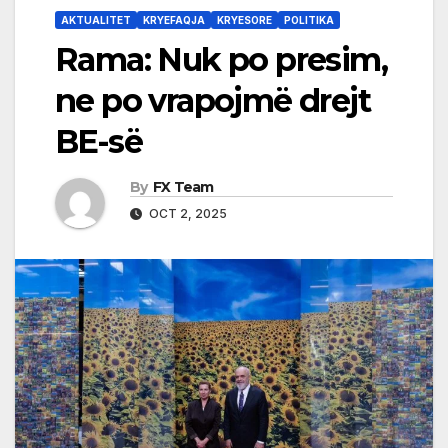
AKTUALITET
KRYEFAQJA
KRYESORE
POLITIKA
Rama: Nuk po presim,
ne po vrapojmë drejt
BE-së
By
FX Team
OCT 2, 2025