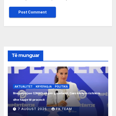
Të munguar
AKTUALITET
KRYEFAQJA
POLITIKA
Rregullorja e GJKKO-së për gazetarët, Garo kërkon rishikim
dhe hapje të procesit
7 AUGUST 2026
FX TEAM