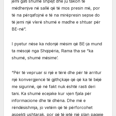
jemi gati shumë shpejt dhe ju takon të
mëdhenjve në sallë që të mos presin më, por
të na përqafojnë e të na mirëpresin sepse do
të jemi një vlerë shumë e madhe e shtuar për
BE-në”.
I pyetur nëse ka ndonjë mësim që BE-ja mund
ta mësojë nga Shqipëria, Rama tha se “ka
shumë, shumë mësime’.
“Për të vepruar si një e tërë dhe për të arritur
një konvergjencë të gjithçkaje që që ka të bëjë
me sigurinë, që në fakt nuk është rasti deri
tani. Ka shumë ecejake kur vjen fjala për
informacione dhe të dhëna. Dhe më e
rëndësishmja, jo vetëm që të përforcohet
aspekti ushtarak, por që të jetë një plan paqeje