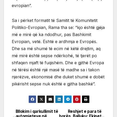
evropian”.
Sa i përket formatit të Samitit të Komunitetit
Politiko-Evropian, Rama tha se: “kjo është gjëja
më e mirë që ka ndodhur, pas Bashkimit
Evropian, vetë. Është e ardhmja e Evropës.
Dhe sa më shumë të ecim në këtë drejtim, aq
më mirë është sepse ndërkohë, të tjerët po
shfaqen mjaft të fuqishëm. Dhe e gjithë Evropa
në tërësi është një masë të madhe sa i takon
njerëzve, ekonomisë dhe duket shumë e dobët
pikërisht sepse nuk është e gjitha bashkë”.
Bllokim i qarkullimit të
Reshjet e para të
Post
automjeteve në
borës, Balluku: Ekipet