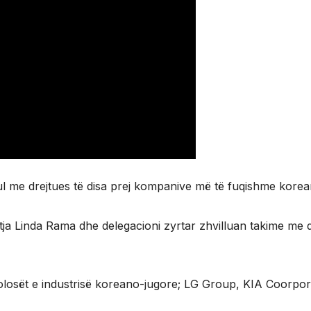
eul me drejtues të disa prej kompanive më të fuqishme korea
ja Linda Rama dhe delegacioni zyrtar zhvilluan takime me 
kolosët e industrisë koreano-jugore; LG Group, KIA Coor