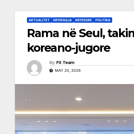
AKTUALITET
KRYEFAQJA
KRYESORE
POLITIKA
Rama në Seul, taki
koreano-jugore
By
FX Team
MAY 20, 2026