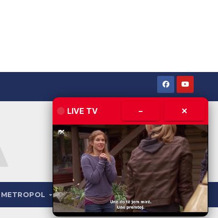
LIVE TV
–
✕
METROPOL
LIVE