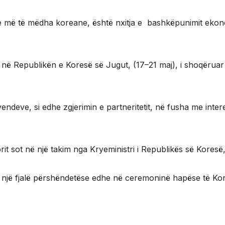
e më të mëdha koreane, është nxitja e bashkëpunimit ekono
e në Republikën e Koresë së Jugut, (17–21 maj), i shoqëruar
ndeve, si edhe zgjerimin e partneritetit, në fusha me interes
prit sot në një takim nga Kryeministri i Republikës së Kores
ë një fjalë përshëndetëse edhe në ceremoninë hapëse të Konfe