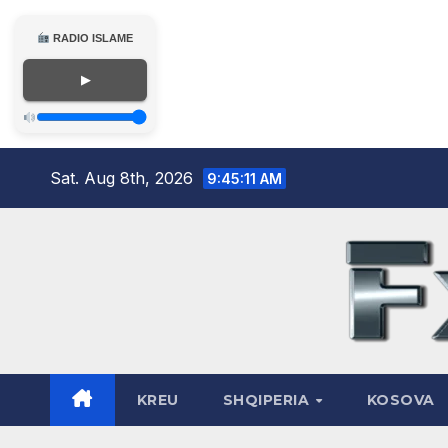
RADIO ISLAME
▶
Skip
Sat. Aug 8th, 2026
9:45:12 AM
to
content
KREU
SHQIPERIA
KOSOVA