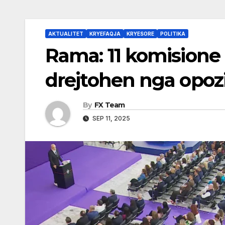
AKTUALITET
KRYEFAQJA
KRYESORE
POLITIKA
Rama: 11 komisione
drejtohen nga opoz
By
FX Team
SEP 11, 2025