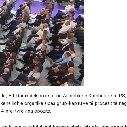
aliste, Edi Rama deklaroi sot në Asamblenë Kombëtare të PS,
 kenë lidhje organike sipas grup-kapitujve të procesit të n
4 prej tyre nga opozita.