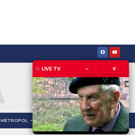
LIVE TV
–
✕
METROPOL
LIVE