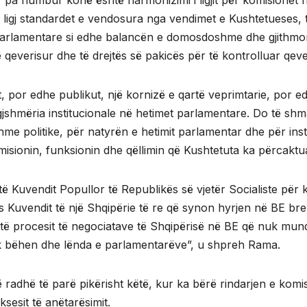
r pa humbur kohë është harmonizimi i ligjit për komisionet
ë ligj standardet e vendosura nga vendimet e Kushtetueses, t
arlamentare si edhe balancën e domosdoshme dhe gjithmon
qeverisur dhe të drejtës së pakicës për të kontrolluar qeve
t, por edhe publikut, një kornizë e qartë veprimtarie, por 
jegjshmëria institucionale në hetimet parlamentare. Do të 
ritshme politike, për natyrën e hetimit parlamentar dhe për i
misionin, funksionin dhe qëllimin që Kushtetuta ka përcaktua
e të Kuvendit Popullor të Republikës së vjetër Socialiste p
s Kuvendit të një Shqipërie të re që synon hyrjen në BE bre
jve të procesit të negociatave të Shqipërisë në BE që nuk m
 bëhen dhe lënda e parlamentarëve”, u shpreh Rama.
ë radhë të parë pikërisht këtë, kur ka bërë rindarjen e kom
ksesit të anëtarësimit.