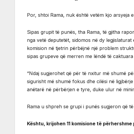
Por, shtoi Rama, nuk është vetëm kjo arsyeja e o
Sipas grupit të punës, tha Rama, të gjitha rapo
nga vetë deputetët, sidomos në dy legjislaturat 
komision në tjetrin përbëjnë një problem strukt
sipas grupeve që merren me lëndë të caktuara e
“Ndaj sugjerohet që për të nxitur më shumë për
sigurisht më shumë fokus dhe cilësi në ligjbër
anëtarë në përbërjen e tyre, duke ulur në mini
Rama u shpreh se grupi i punës sugjeron që të
Kështu, krijohen 11 komisione të përhershme