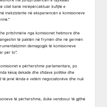
 hetimore me jurisprudencën e Gjykatës
ë cilat kanë mirëpërcaktuar kufijtë e
ë inekzistente në eksperiencën e komisioneve
rinë.”
edhe pritshmërie nga komisionet hetimore dhe
shmangeshin të paktën në frymën dhe në germën
nstrumentalizimin demagogjik të komisioneve
r për to”.
ër komisionet e përhershme parlamentare, po
nda kësaj dekade dhe sfidave politike dhe
und të jenë lënda e vetëm negociatorëve dhe nuk
isioneve të përhershme, duke vendosur të gjithë