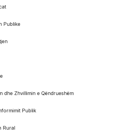
cat
n Publike
tjen
le
ën dhe Zhvillimin e Qëndrueshëm
Informimit Publik
n Rural