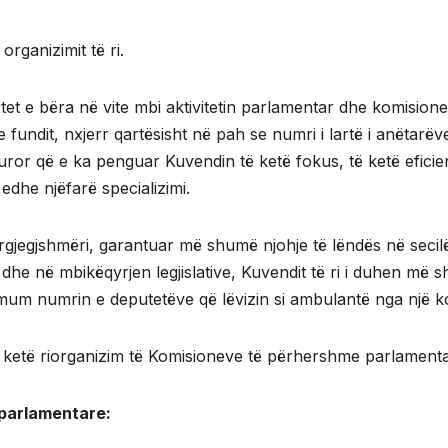
rganizimit të ri.
rtet e bëra në vite mbi aktivitetin parlamentar dhe komisio
e fundit, nxjerr qartësisht në pah se numri i lartë i anëtarë
uror që e ka penguar Kuvendin të ketë fokus, të ketë eficien
dhe njëfarë specializimi.
gjegjshmëri, garantuar më shumë njohje të lëndës në secilë
je dhe në mbikëqyrjen legjislative, Kuvendit të ri i duhen 
mum numrin e deputetëve që lëvizin si ambulantë nga një kom
 ketë riorganizim të Komisioneve të përhershme parlamenta
 parlamentare: