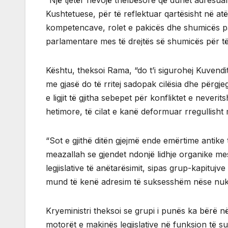
“Një tjetër nevojë thelbësore që duhet adresua
Kushtetuese, për të reflektuar qartësisht në at
kompetencave, rolet e pakicës dhe shumicës p
parlamentare mes të drejtës së shumicës për të 
Kështu, theksoi Rama, “do t’i sigurohej Kuvendi
me gjasë do të rritej sadopak cilësia dhe përg
e ligjit të gjitha sebepet për konfliktet e neve
hetimore, të cilat e kanë deformuar rregullisht 
“Sot e gjithë ditën gjejmë ende emërtime antik
meazallah se gjendet ndonjë lidhje organike me
legjislative të anëtarësimit, sipas grup-kapitu
mund të kenë adresim të suksesshëm nëse nuk
Kryeministri theksoi se grupi i punës ka bërë n
motorët e makinës legjislative në funksion të su