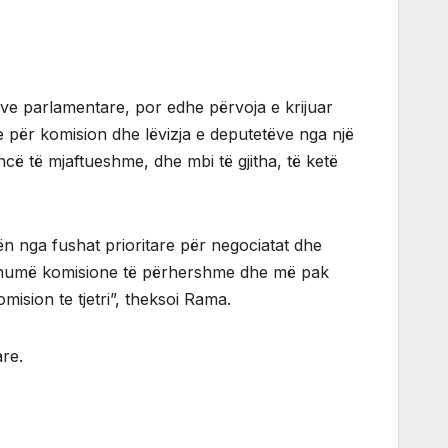
neve parlamentare, por edhe përvoja e krijuar
ve për komision dhe lëvizja e deputetëve nga një
cë të mjaftueshme, dhe mbi të gjitha, të ketë
n nga fushat prioritare për negociatat dhe
më shumë komisione të përhershme dhe më pak
ision te tjetri”, theksoi Rama.
re.