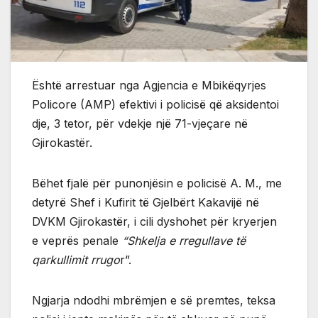
Është arrestuar nga Agjencia e Mbikëqyrjes
Policore (AMP) efektivi i policisë që aksidentoi
dje, 3 tetor, për vdekje një 71-vjeçare në
Gjirokastër.
Bëhet fjalë për punonjësin e policisë A. M., me
detyrë Shef i Kufirit të Gjelbërt Kakavijë në
DVKM Gjirokastër, i cili dyshohet për kryerjen
e veprës penale
“Shkelja e rregullave të
qarkullimit rrugo
r”.
Ngjarja ndodhi mbrëmjen e së premtes, teksa