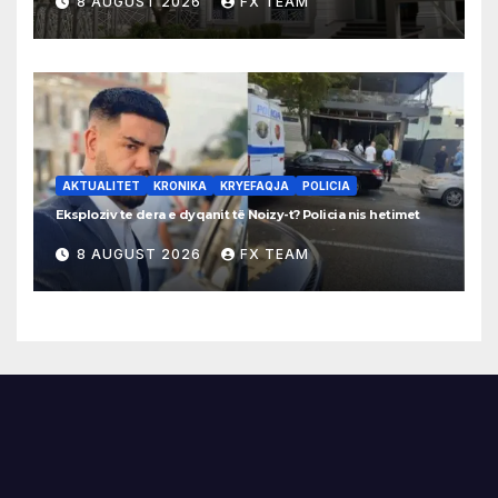
8 AUGUST 2026
FX TEAM
AKTUALITET
KRONIKA
KRYEFAQJA
POLICIA
Eksploziv te dera e dyqanit të Noizy-t? Policia nis hetimet
8 AUGUST 2026
FX TEAM