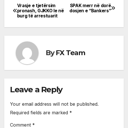
Vrasje e tjetërsim
SPAK merr në dorë
Post
pronash, GJKKO le në
dosjen e “Bankers”
burg të arrestuarit
navigation
By
FX Team
Leave a Reply
Your email address will not be published.
Required fields are marked
*
Comment
*