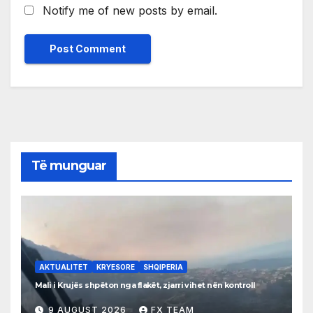
Notify me of new posts by email.
Të munguar
AKTUALITET
KRYESORE
SHQIPERIA
Mali i Krujës shpëton nga flakët, zjarri vihet nën kontroll
9 AUGUST 2026
FX TEAM