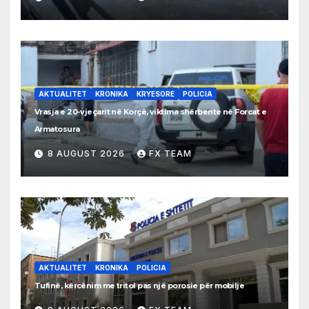
AKTUALITET
KRONIKA
KRYESORE
POLICIA
Vrasja e 20-vjeçarit në Korçë, viktima shërbente në Forcat e
Armatosura
8 AUGUST 2026
FX TEAM
AKTUALITET
KRONIKA
POLICIA
Tufinë, kërcënim me tritol pas një porosie për mobilje