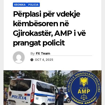
KRONIKA
POLICIA
Përplasi për vdekje
këmbësoren në
Gjirokastër, AMP i vë
prangat policit
By
FX Team
OCT 4, 2025