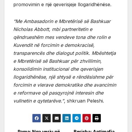
promovimin e një qeverisjeje llogaridhënëse.
“Me Ambasadorin e Mbretërisë së Bashkuar
Nicholas Abbott, mbi partneritetin e
qëndrueshëm mes vendeve tona dhe rolin e
Kuvendit në forcimin e demokracisë,
transparencës dhe dialogut politik.
Mbështetja
e Mbretërisë së Bashkuar për zhvillimin,
konsolidimin institucional dhe qeverisjen
llogaridhënëse, një shtysë e rëndësishme për
forcimin e vlerave demokratike dhe avancimin
e reformave që pasqyrojnë interesin dhe
vullnetin e qytetarëve.”
, shkruan Peleshi.
Rama: Nga veriu në
Berisha: Antimafia