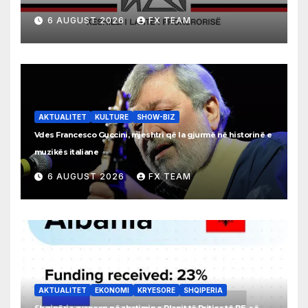
6 AUGUST 2026
FX TEAM
AKTUALITET
KULTURE
SHOW-BIZ
Vdes Francesco Guccini, mjeshtri që la gjurmë në historinë e
muzikës italiane
6 AUGUST 2026
FX TEAM
AKTUALITET
EKONOMI
KRYESORE
SHQIPERIA
Shqipëria avancon në zbatimin e Planit të Rritjes të BE-së