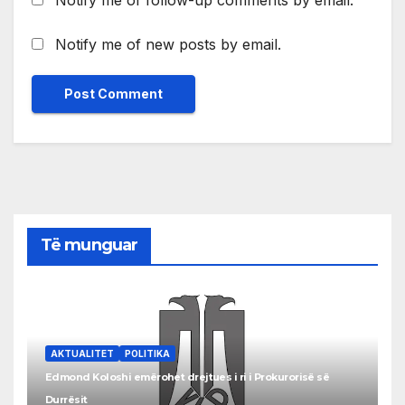
Notify me of new posts by email.
Të munguar
AKTUALITET
POLITIKA
Edmond Koloshi emërohet drejtues i ri i Prokurorisë së
Durrësit