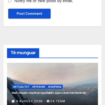
Notify me of new posts by email.
Të munguar
AKTUALITET
KRYESORE
SHQIPERIA
Mali i Krujës shpëton nga flakët, zjarri vihet nën kontroll
9 AUGUST 2026
FX TEAM