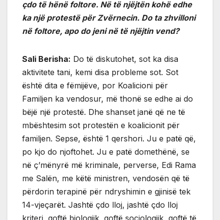
çdo të hënë foltore. Në të njëjtën kohë edhe
ka një protestë për Zvërnecin. Do ta zhvilloni
në foltore, apo do jeni në të njëjtin vend?
Sali Berisha:
Do të diskutohet, sot ka disa
aktivitete tani, kemi disa probleme sot. Sot
është dita e fëmijëve, por Koalicioni për
Familjen ka vendosur, më thonë se edhe ai do
bëjë një protestë. Dhe shanset janë që ne të
mbështesim sot protestën e koalicionit për
familjen. Sepse, është 1 qershori. Ju e patë që,
po kjo do njoftohet. Ju e patë domethënë, se
në ç’mënyrë më kriminale, perverse, Edi Rama
me Salën, me këtë ministren, vendosën që të
përdorin terapinë për ndryshimin e gjinisë tek
14-vjeçarët. Jashtë çdo lloj, jashtë çdo lloj
kriteri, qoftë biologjik, qoftë sociologjik, qoftë të