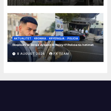
AKTUALITET
KRONIKA
KRYEFAQJA
POLICIA
Eksploziv te dera e dyqanit të Noizy-t? Policia nis hetimet
8 AUGUST 2026
FX TEAM