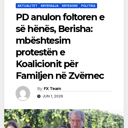
AKTUALITET
KRYEFAQJA
KRYESORE
POLITIKA
PD anulon foltoren e
së hënës, Berisha:
mbështesim
protestën e
Koalicionit për
Familjen në Zvërnec
By
FX Team
JUN 1, 2026