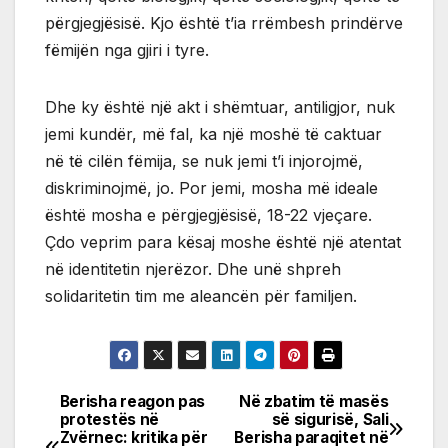
përgjegjësisë. Kjo është t’ia rrëmbesh prindërve
fëmijën nga gjiri i tyre.
Dhe ky është një akt i shëmtuar, antiligjor, nuk
jemi kundër, më fal, ka një moshë të caktuar
në të cilën fëmija, se nuk jemi t’i injorojmë,
diskriminojmë, jo. Por jemi, mosha më ideale
është mosha e përgjegjësisë, 18-22 vjeçare.
Çdo veprim para kësaj moshe është një atentat
në identitetin njerëzor. Dhe unë shpreh
solidaritetin tim me aleancën për familjen.
Berisha reagon pas
Në zbatim të masës
Post
protestës në
së sigurisë, Sali
Zvërnec: kritika për
Berisha paraqitet në