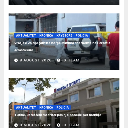
AKTUALITET
KRONIKA
KRYESORE
POLICIA
Vrasja e 20-vjeçarit në Korçë, viktima shërbente në Forcat e
Armatosura
8 AUGUST 2026
FX TEAM
AKTUALITET
KRONIKA
POLICIA
Tufinë, kërcënim me tritol pas një porosie për mobilje
8 AUGUST 2026
FX TEAM