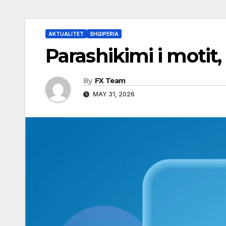
AKTUALITET
SHQIPERIA
Parashikimi i motit,
By
FX Team
MAY 31, 2026