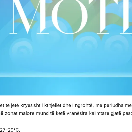
et të jetë kryesisht i kthjellët dhe i ngrohtë, me periudha me
në zonat malore mund të ketë vranësira kalimtare gjatë pasd
ë 27–29°C.