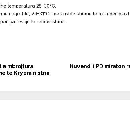
l dhe temperatura 28–30°C.
i më i ngrohtë, 29–31°C, me kushte shumë të mira për plazh
, por pa reshje të rëndësishme.
 e mbrojtura
Kuvendi i PD miraton re
e te Kryeministria