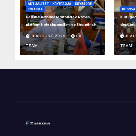
AKTUALITET
KRYEFAQJA
KRYESORE
POLITIKA
KOSOVA
Berisha: Reforma territoriale e Ramës,
Kurti go
platformë për shpopullimin e Shqipërisë
deputetj
8 AUGUST 2026
FX
8 A
TEAM
TEAM