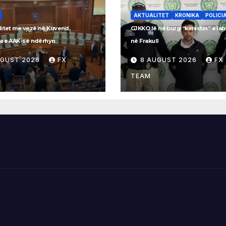
AKTUALITET
KRONIKA
POLICI
ditet me vezë në Kuvend,
GJKKO lë në burg “kimistin” e lab
a e AAK-së ndërhyn
në Frakull
UGUST 2026
FX
8 AUGUST 2026
FX
TEAM