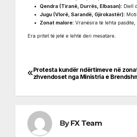
Qendra (Tiranë, Durrës, Elbasan)
: Diel
Jugu (Vlorë, Sarandë, Gjirokastër)
: Mot
Zonat malore
: Vranësira të lehta pasdite
Era pritet të jetë e lehtë deri mesatare.
Protesta kundër ndërtimeve në zonat
Post
zhvendoset nga Ministria e Brendshm
navigation
By
FX Team