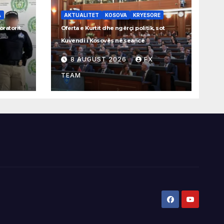
A
AKTUALITET
KOSOVA
KRYESORE
oratorit
Oferta e Kurtit dhe ngërçi politik, sot
Kuvendi i Kosovës në seancë
8 AUGUST 2026
FX
TEAM