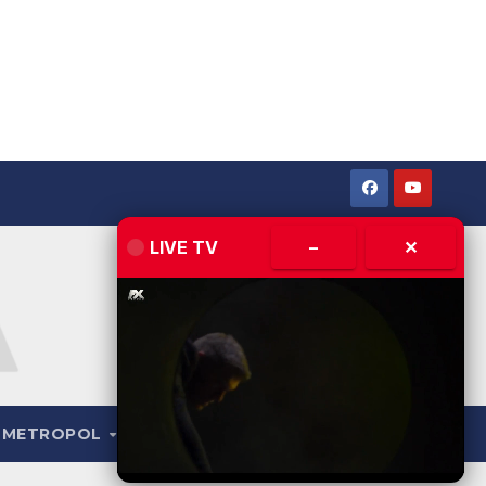
LIVE TV
–
✕
METROPOL
LIVE