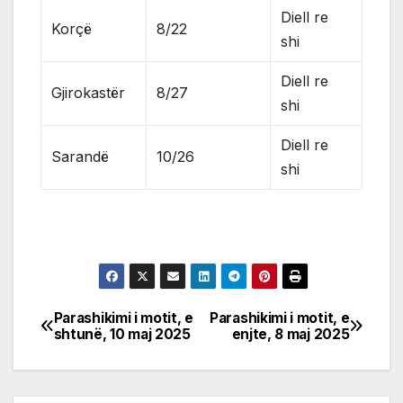
Diell re
Korçë
8/22
shi
Diell re
Gjirokastër
8/27
shi
Diell re
Sarandë
10/26
shi
Parashikimi i motit, e
Parashikimi i motit, e
Post
shtunë, 10 maj 2025
enjte, 8 maj 2025
navigation