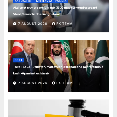
AKTUALITET
KRYEFAQJA
POLICIA
Aksionet rrugore në jug, mbi 3300 masa të vendosura në
Vlorë, Sarandë dhe Rrogozhinë
7 AUGUST 2026
FX TEAM
BOTA
Turqi-Saudi-Pakistan, marrëveshje trepalëshe për forcimin e
bashkëpunimit ushtarak
7 AUGUST 2026
FX TEAM