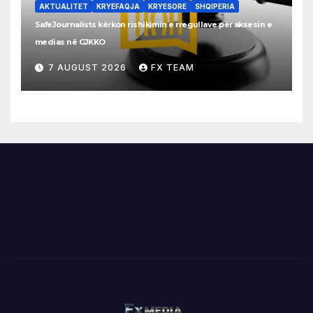
AKTUALITET
KRYEFAQJA
KRYESORE
SHQIPERIA
SafeJournalists kërkon rishikimin e rregullave për aksesin e
medias në GJKKO
7 AUGUST 2026
FX TEAM