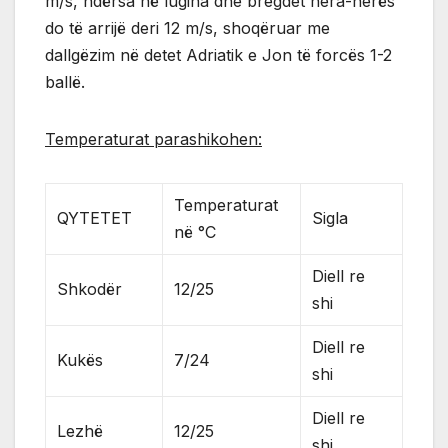
m/s, ndërsa në lugina dhe bregdet hera-herës
do të arrijë deri 12 m/s, shoqëruar me
dallgëzim në detet Adriatik e Jon të forcës 1-2
ballë.
Temperaturat parashikohen:
Temperaturat
QYTETET
Sigla
në °C
Diell re
Shkodër
12/25
shi
Diell re
Kukës
7/24
shi
Diell re
Lezhë
12/25
shi