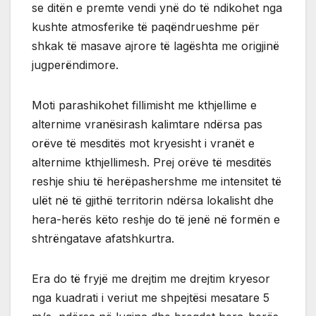
se ditën e premte vendi ynë do të ndikohet nga
kushte atmosferike të paqëndrueshme për
shkak të masave ajrore të lagështa me origjinë
jugperëndimore.
Moti parashikohet fillimisht me kthjellime e
alternime vranësirash kalimtare ndërsa pas
orëve të mesditës mot kryesisht i vranët e
alternime kthjellimesh. Prej orëve të mesditës
reshje shiu të herëpashershme me intensitet të
ulët në të gjithë territorin ndërsa lokalisht dhe
hera-herës këto reshje do të jenë në formën e
shtrëngatave afatshkurtra.
Era do të fryjë me drejtim me drejtim kryesor
nga kuadrati i veriut me shpejtësi mesatare 5