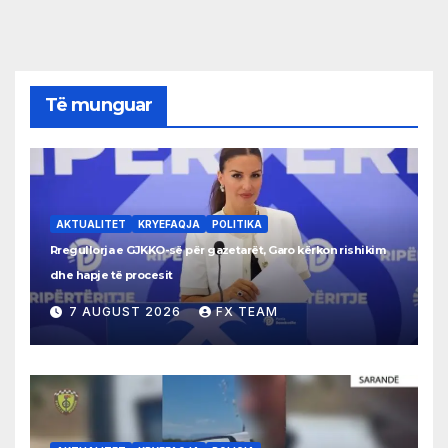
Të munguar
AKTUALITET
KRYEFAQJA
POLITIKA
Rregullorja e GJKKO-së për gazetarët, Garo kërkon rishikim
dhe hapje të procesit
7 AUGUST 2026
FX TEAM