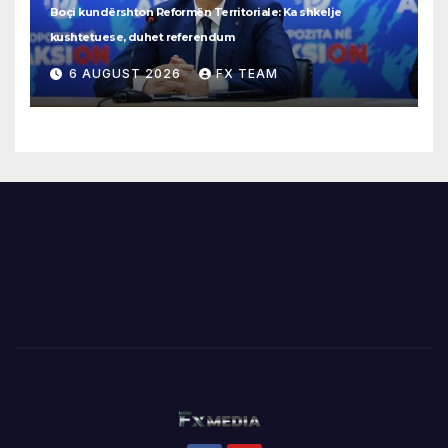
Boçi kundërshton Reformën Territoriale: Ka shkelje
kushtetuese, duhet referendum
6 AUGUST 2026
FX TEAM