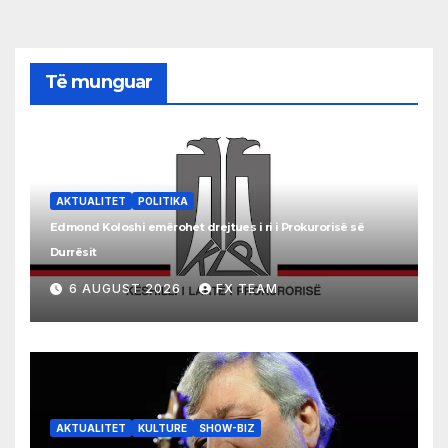
Të munguar
AKTUALITET
POLITIKA
Edmond Koloshi emërohet drejtues i ri i Prokurorisë së
Durrësit
6 AUGUST 2026
FX TEAM
AKTUALITET
KULTURE
SHOW-BIZ