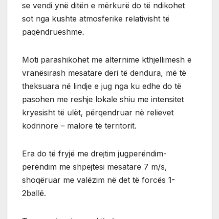
se vendi ynë ditën e mërkurë do të ndikohet
sot nga kushte atmosferike relativisht të
paqëndrueshme.
Moti parashikohet me alternime kthjellimesh e
vranësirash mesatare deri të dendura, më të
theksuara në lindje e jug nga ku edhe do të
pasohen me reshje lokale shiu me intensitet
kryesisht të ulët, përqendruar në relievet
kodrinore – malore të territorit.
Era do të fryjë me drejtim jugperëndim-
perëndim me shpejtësi mesatare 7 m/s,
shoqëruar me valëzim në det të forcës 1-
2ballë.