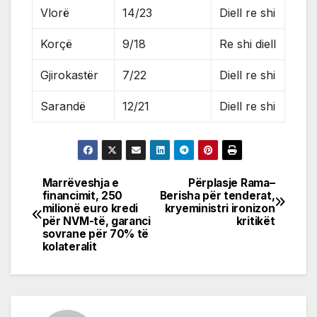
Vlorë
14/23
Diell re shi
Korçë
9/18
Re shi diell
Gjirokastër
7/22
Diell re shi
Sarandë
12/21
Diell re shi
Marrëveshja e
Përplasje Rama–
Post
financimit, 250
Berisha për tenderat,
milionë euro kredi
kryeministri ironizon
navigation
për NVM-të, garanci
kritikët
sovrane për 70% të
kolateralit