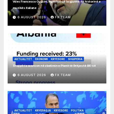
Vdes Francesco Guccini, mjeshtri që la gjurmë në historinë e
muzikës italiane
6 AUGUST 2026
FX TEAM
AKTUALITET
EKONOMI
KRYESORE
SHQIPERIA
Shqipëria avancon në zbatimin e Planit të Rritjes të BE-së
6 AUGUST 2026
FX TEAM
AKTUALITET
KRYEFAQJA
KRYESORE
POLITIKA