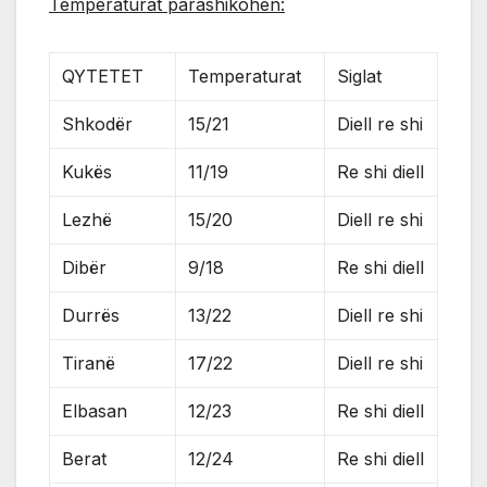
Temperaturat parashikohen:
QYTETET
Temperaturat
Siglat
Shkodër
15/21
Diell re shi
Kukës
11/19
Re shi diell
Lezhë
15/20
Diell re shi
Dibër
9/18
Re shi diell
Durrës
13/22
Diell re shi
Tiranë
17/22
Diell re shi
Elbasan
12/23
Re shi diell
Berat
12/24
Re shi diell