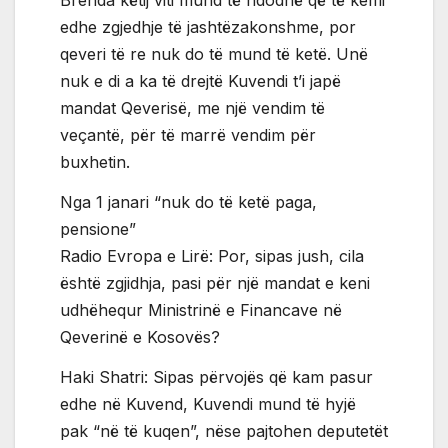
Brenda këtij viti mund të ndodhë që të kemi
edhe zgjedhje të jashtëzakonshme, por
qeveri të re nuk do të mund të ketë. Unë
nuk e di a ka të drejtë Kuvendi t’i japë
mandat Qeverisë, me një vendim të
veçantë, për të marrë vendim për
buxhetin.
Nga 1 janari “nuk do të ketë paga,
pensione”
Radio Evropa e Lirë: Por, sipas jush, cila
është zgjidhja, pasi për një mandat e keni
udhëhequr Ministrinë e Financave në
Qeverinë e Kosovës?
Haki Shatri: Sipas përvojës që kam pasur
edhe në Kuvend, Kuvendi mund të hyjë
pak “në të kuqen”, nëse pajtohen deputetët