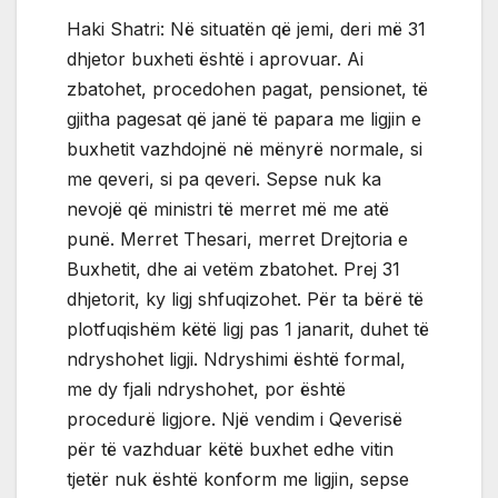
Haki Shatri: Në situatën që jemi, deri më 31
dhjetor buxheti është i aprovuar. Ai
zbatohet, procedohen pagat, pensionet, të
gjitha pagesat që janë të papara me ligjin e
buxhetit vazhdojnë në mënyrë normale, si
me qeveri, si pa qeveri. Sepse nuk ka
nevojë që ministri të merret më me atë
punë. Merret Thesari, merret Drejtoria e
Buxhetit, dhe ai vetëm zbatohet. Prej 31
dhjetorit, ky ligj shfuqizohet. Për ta bërë të
plotfuqishëm këtë ligj pas 1 janarit, duhet të
ndryshohet ligji. Ndryshimi është formal,
me dy fjali ndryshohet, por është
procedurë ligjore. Një vendim i Qeverisë
për të vazhduar këtë buxhet edhe vitin
tjetër nuk është konform me ligjin, sepse