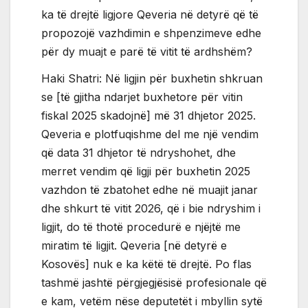
ka të drejtë ligjore Qeveria në detyrë që të
propozojë vazhdimin e shpenzimeve edhe
për dy muajt e parë të vitit të ardhshëm?
Haki Shatri: Në ligjin për buxhetin shkruan
se [të gjitha ndarjet buxhetore për vitin
fiskal 2025 skadojnë] më 31 dhjetor 2025.
Qeveria e plotfuqishme del me një vendim
që data 31 dhjetor të ndryshohet, dhe
merret vendim që ligji për buxhetin 2025
vazhdon të zbatohet edhe në muajit janar
dhe shkurt të vitit 2026, që i bie ndryshim i
ligjit, do të thotë procedurë e njëjtë me
miratim të ligjit. Qeveria [në detyrë e
Kosovës] nuk e ka këtë të drejtë. Po flas
tashmë jashtë përgjegjësisë profesionale që
e kam, vetëm nëse deputetët i mbyllin sytë