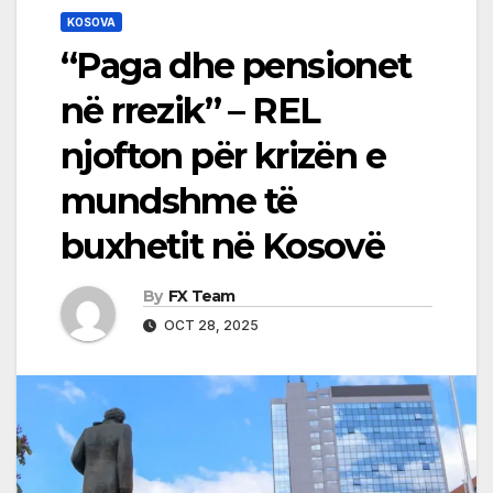
KOSOVA
“Paga dhe pensionet
në rrezik” – REL
njofton për krizën e
mundshme të
buxhetit në Kosovë
By
FX Team
OCT 28, 2025