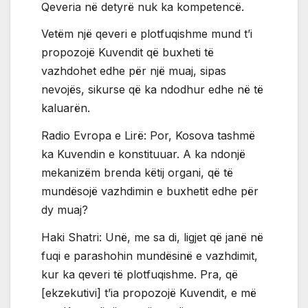
Qeveria në detyrë nuk ka kompetencë.
Vetëm një qeveri e plotfuqishme mund t’i
propozojë Kuvendit që buxheti të
vazhdohet edhe për një muaj, sipas
nevojës, sikurse që ka ndodhur edhe në të
kaluarën.
Radio Evropa e Lirë: Por, Kosova tashmë
ka Kuvendin e konstituuar. A ka ndonjë
mekanizëm brenda këtij organi, që të
mundësojë vazhdimin e buxhetit edhe për
dy muaj?
Haki Shatri: Unë, me sa di, ligjet që janë në
fuqi e parashohin mundësinë e vazhdimit,
kur ka qeveri të plotfuqishme. Pra, që
[ekzekutivi] t’ia propozojë Kuvendit, e më