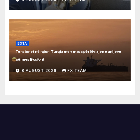
BOTA
Tensionet në rajon, Turqia merr masa për lëvizjen e anijeve
përmes Bosforit
8 AUGUST 2026
FX TEAM