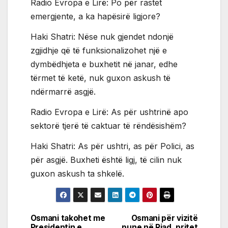
Radio Evropa e Lirë: Po për rastet
emergjente, a ka hapësirë ligjore?
Haki Shatri: Nëse nuk gjendet ndonjë
zgjidhje që të funksionalizohet një e
dymbëdhjeta e buxhetit në janar, edhe
tërmet të ketë, nuk guxon askush të
ndërmarrë asgjë.
Radio Evropa e Lirë: As për ushtrinë apo
sektorë tjerë të caktuar të rëndësishëm?
Haki Shatri: As për ushtri, as për Polici, as
për asgjë. Buxheti është ligj, të cilin nuk
guxon askush ta shkelë.
Osmani takohet me
Osmani për vizitë
Post
Presidentin e
pune në Riad, pritet