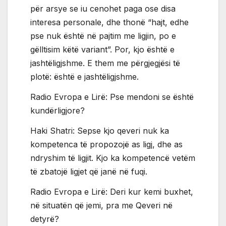
për arsye se iu cenohet paga ose disa
interesa personale, dhe thonë “hajt, edhe
pse nuk është në pajtim me ligjin, po e
gëlltisim këtë variant”. Por, kjo është e
jashtëligjshme. E them me përgjegjësi të
plotë: është e jashtëligjshme.
Radio Evropa e Lirë: Pse mendoni se është
kundërligjore?
Haki Shatri: Sepse kjo qeveri nuk ka
kompetenca të propozojë as ligj, dhe as
ndryshim të ligjit. Kjo ka kompetencë vetëm
të zbatojë ligjet që janë në fuqi.
Radio Evropa e Lirë: Deri kur kemi buxhet,
në situatën që jemi, pra me Qeveri në
detyrë?