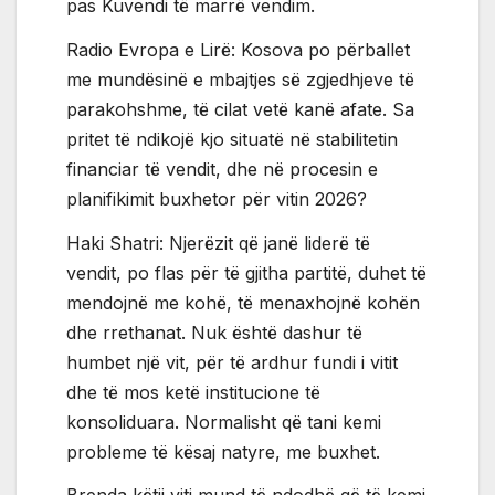
pas Kuvendi të marrë vendim.
Radio Evropa e Lirë: Kosova po përballet
me mundësinë e mbajtjes së zgjedhjeve të
parakohshme, të cilat vetë kanë afate. Sa
pritet të ndikojë kjo situatë në stabilitetin
financiar të vendit, dhe në procesin e
planifikimit buxhetor për vitin 2026?
Haki Shatri: Njerëzit që janë liderë të
vendit, po flas për të gjitha partitë, duhet të
mendojnë me kohë, të menaxhojnë kohën
dhe rrethanat. Nuk është dashur të
humbet një vit, për të ardhur fundi i vitit
dhe të mos ketë institucione të
konsoliduara. Normalisht që tani kemi
probleme të kësaj natyre, me buxhet.