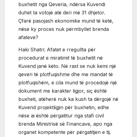
buxhetit nga Qeveria, ndërsa Kuvendi
duhet ta votojë atë deri më 31 dhjetor.
Çfarë pasojash ekonomike mund të ketë,
nëse ky proces nuk përmbyllet brenda
afateve?
Haki Shatri: Afatet e rregullta për
procedurat e miratimit të buxhetit në
Kuvend janë këto. Në rast se nuk kemi një
qeveri të plotfuqishme dhe me mandat të
plotfuqishëm, e cila mund të procedojë një
dokument me karakter ligjor, siç është
buxheti, atëherë nuk ka kush ta dërgojë në
Kuvend projektligjin për buxhetin, edhe
nëse ai është përgatitur nga stafi civil
brenda Ministrisë së Financave, apo nga
organet kompetente për përgatitjen e tij.