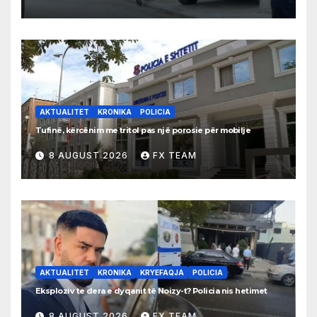
AKTUALITET
KRONIKA
POLICIA
Tufinë, kërcënim me tritol pas një porosie për mobilje
8 AUGUST 2026
FX TEAM
AKTUALITET
KRONIKA
KRYEFAQJA
POLICIA
Eksploziv te dera e dyqanit të Noizy-t? Policia nis hetimet
8 AUGUST 2026
FX TEAM