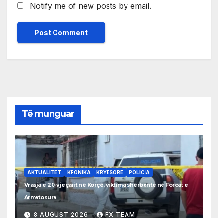
Notify me of new posts by email.
Të munguar
AKTUALITET
KRONIKA
KRYESORE
POLICIA
Vrasja e 20-vjeçarit në Korçë, viktima shërbente në Forcat e
Armatosura
8 AUGUST 2026
FX TEAM