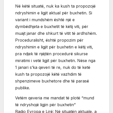
Në këtë situatë, nuk ka kush ta propozojë
ndryshimin e ligjit aktual për buxhetin. Si
variant i mundshëm është një e
dymbëdhjeta e buxhetit të këtij viti, për
muajt janar dhe shkurt të vitit të ardhshëm.
Proceduralisht, është propozim për
ndryshimin e ligjit për buxhetin e këtij viti,
pra ndjek të njëjtën procedurë sikurse
miratimi i vetë ligjit për buxhetin. Nëse nga
1 janari s’ka qeveri të re, nuk do të ketë
kush ta propozojë këtë vazhdim të
shpenzimeve buxhetore dhe të parasë
publike.
Vetëm qeveria me mandat të plotë “mund
të ndryshojë ligjin për buxhetin”
Radio Evropa e Lirë: Në situatën aktuale, a