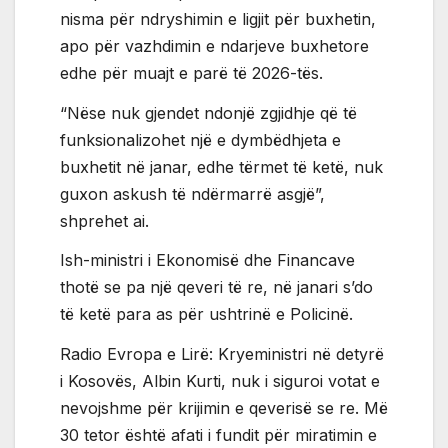
nisma për ndryshimin e ligjit për buxhetin,
apo për vazhdimin e ndarjeve buxhetore
edhe për muajt e parë të 2026-tës.
“Nëse nuk gjendet ndonjë zgjidhje që të
funksionalizohet një e dymbëdhjeta e
buxhetit në janar, edhe tërmet të ketë, nuk
guxon askush të ndërmarrë asgjë”,
shprehet ai.
Ish-ministri i Ekonomisë dhe Financave
thotë se pa një qeveri të re, në janari s’do
të ketë para as për ushtrinë e Policinë.
Radio Evropa e Lirë: Kryeministri në detyrë
i Kosovës, Albin Kurti, nuk i siguroi votat e
nevojshme për krijimin e qeverisë se re. Më
30 tetor është afati i fundit për miratimin e