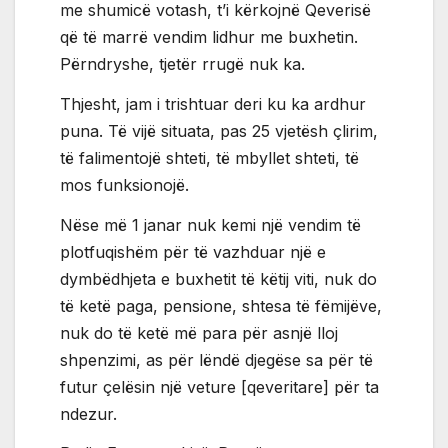
me shumicë votash, t’i kërkojnë Qeverisë
që të marrë vendim lidhur me buxhetin.
Përndryshe, tjetër rrugë nuk ka.
Thjesht, jam i trishtuar deri ku ka ardhur
puna. Të vijë situata, pas 25 vjetësh çlirim,
të falimentojë shteti, të mbyllet shteti, të
mos funksionojë.
Nëse më 1 janar nuk kemi një vendim të
plotfuqishëm për të vazhduar një e
dymbëdhjeta e buxhetit të këtij viti, nuk do
të ketë paga, pensione, shtesa të fëmijëve,
nuk do të ketë më para për asnjë lloj
shpenzimi, as për lëndë djegëse sa për të
futur çelësin një veture [qeveritare] për ta
ndezur.