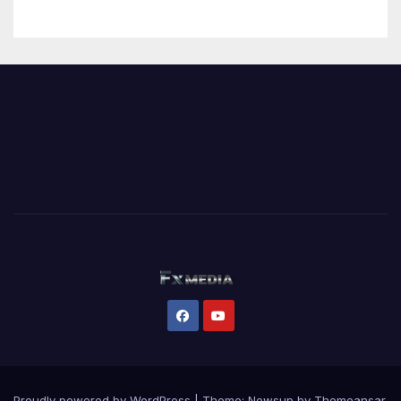
Proudly powered by WordPress
|
Theme:
Newsup
by
Themeansar
.