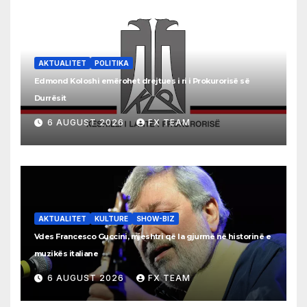
AKTUALITET
POLITIKA
Edmond Koloshi emërohet drejtues i ri i Prokurorisë së
Durrësit
6 AUGUST 2026
FX TEAM
AKTUALITET
KULTURE
SHOW-BIZ
Vdes Francesco Guccini, mjeshtri që la gjurmë në historinë e
muzikës italiane
6 AUGUST 2026
FX TEAM