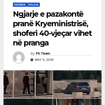
KRONIKA
POLICIA
Ngjarje e pazakontë
pranë Kryeministrisë,
shoferi 40-vjeçar vihet
në pranga
By
FX Team
MAY 11, 2026