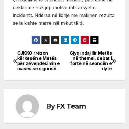
deklarime nuk jep motive mbi arsyet e
incidentit. Ndërsa në lidhje me makinën rezultoi
se ia kishte marrë një mikut të tij.
GJKKO rrëzon
Gjyqi ndaj Ilir Metës
Post
kërkesën e Metës
në themel, debat i
për zëvendësimin e
fortë në seancën e
navigation
masës së sigurisë
dytë
By
FX Team