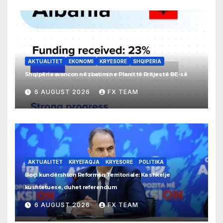
AKTUALITET
EKONOMI
KRYESORE
SHQIPERIA
Shqipëria avancon në zbatimin e Planit të Rritjes të BE-së
6 AUGUST 2026
FX TEAM
AKTUALITET
KRYEFAQJA
KRYESORE
POLITIKA
Boçi kundërshton Reformën Territoriale: Ka shkelje
kushtetuese, duhet referendum
6 AUGUST 2026
FX TEAM