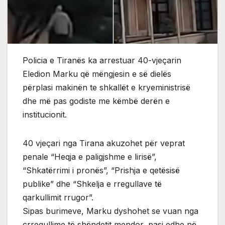
Policia e Tiranës ka arrestuar 40-vjeçarin
Eledion Marku që mëngjesin e së dielës
përplasi makinën te shkallët e kryeministrisë
dhe më pas godiste me këmbë derën e
institucionit.
40 vjeçari nga Tirana akuzohet për veprat
penale “Heqja e paligjshme e lirisë”,
“Shkatërrimi i pronës”, “Prishja e qetësisë
publike” dhe “Shkelja e rregullave të
qarkullimit rrugor”.
Sipas burimeve, Marku dyshohet se vuan nga
çrregullime të shëndetit mendor, pasi edhe në