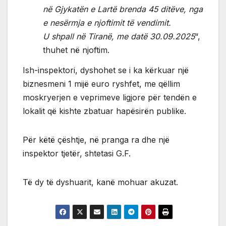
në Gjykatën e Lartë brenda 45 ditëve, nga
e nesërmja e njoftimit të vendimit.
U shpall në Tiranë, me datë 30.09.2025
“,
thuhet në njoftim.
Ish-inspektori, dyshohet se i ka kërkuar një
biznesmeni 1 mijë euro ryshfet, me qëllim
moskryerjen e veprimeve ligjore për tendën e
lokalit që kishte zbatuar hapësirën publike.
Për këtë çështje, në pranga ra dhe një
inspektor tjetër, shtetasi G.F.
Të dy të dyshuarit, kanë mohuar akuzat.