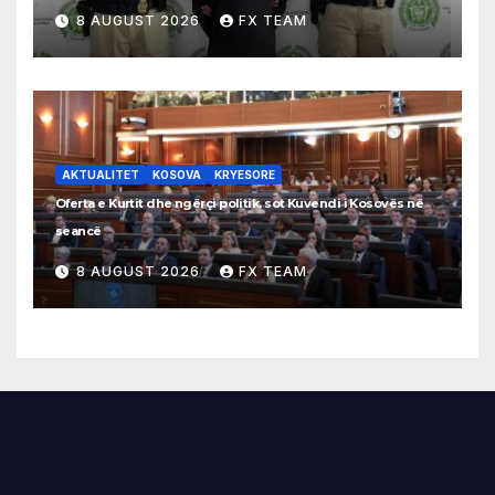
8 AUGUST 2026
FX TEAM
AKTUALITET
KOSOVA
KRYESORE
Oferta e Kurtit dhe ngërçi politik, sot Kuvendi i Kosovës në
seancë
8 AUGUST 2026
FX TEAM