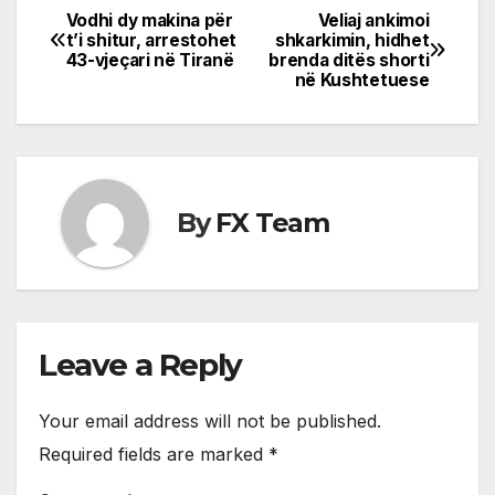
Vodhi dy makina për
Veliaj ankimoi
Post
t’i shitur, arrestohet
shkarkimin, hidhet
43-vjeçari në Tiranë
brenda ditës shorti
navigation
në Kushtetuese
By
FX Team
Leave a Reply
Your email address will not be published.
Required fields are marked
*