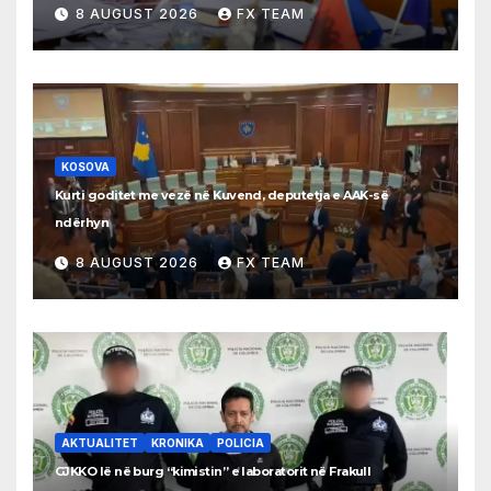
8 AUGUST 2026
FX TEAM
KOSOVA
Kurti goditet me vezë në Kuvend, deputetja e AAK-së
ndërhyn
8 AUGUST 2026
FX TEAM
AKTUALITET
KRONIKA
POLICIA
GJKKO lë në burg “kimistin” e laboratorit në Frakull