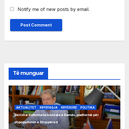
Notify me of new posts by email.
Të munguar
AKTUALITET
KRYEFAQJA
KRYESORE
POLITIKA
Berisha: Reforma territoriale e Ramës, platformë për
shpopullimin e Shqipërisë