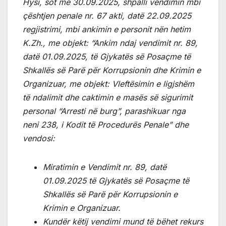
Hysi, sot më 30.09.2025, shpalli vendimin mbi
çështjen penale nr. 67 akti, datë 22.09.2025
regjistrimi, mbi ankimin e personit nën hetim
K.Zh., me objekt: “Ankim ndaj vendimit nr. 89,
datë 01.09.2025, të Gjykatës së Posaçme të
Shkallës së Parë për Korrupsionin dhe Krimin e
Organizuar, me objekt: Vleftësimin e ligjshëm
të ndalimit dhe caktimin e masës së sigurimit
personal “Arresti në burg”, parashikuar nga
neni 238, i Kodit të Procedurës Penale” dhe
vendosi:
Miratimin e Vendimit nr. 89, datë
01.09.2025 të Gjykatës së Posaçme të
Shkallës së Parë për Korrupsionin e
Krimin e Organizuar.
Kundër këtij vendimi mund të bëhet rekurs